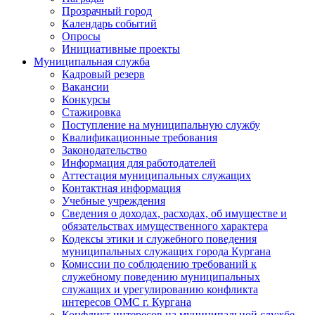
Прозрачный город
Календарь событий
Опросы
Инициативные проекты
Муниципальная служба
Кадровый резерв
Вакансии
Конкурсы
Стажировка
Поступление на муниципальную службу
Квалификационные требования
Законодательство
Информация для работодателей
Аттестация муниципальных служащих
Контактная информация
Учебные учреждения
Сведения о доходах, расходах, об имуществе и
обязательствах имущественного характера
Кодексы этики и служебного поведения
муниципальных служащих города Кургана
Комиссии по соблюдению требований к
служебному поведению муниципальных
служащих и урегулированию конфликта
интересов ОМС г. Кургана
Конфликт интересов на муниципальной службе