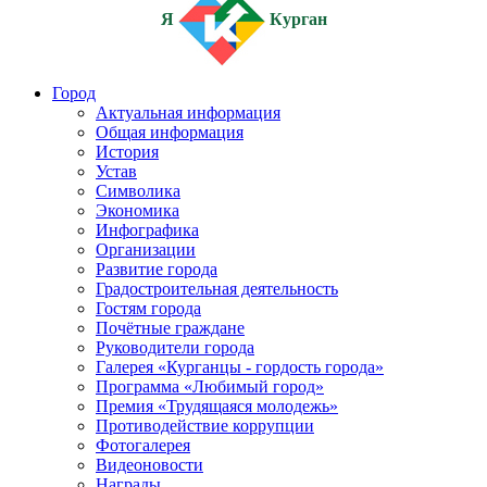
Я
Курган
Город
Актуальная информация
Общая информация
История
Устав
Символика
Экономика
Инфографика
Организации
Развитие города
Градостроительная деятельность
Гостям города
Почётные граждане
Руководители города
Галерея «Курганцы - гордость города»
Программа «Любимый город»
Премия «Трудящаяся молодежь»
Противодействие коррупции
Фотогалерея
Видеоновости
Награды