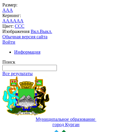
Размер:
A
A
A
Кернинг:
AA
AA
AA
Цвет:
C
C
C
Изображения
Вкл.
Выкл.
Обычная версия сайта
Войти
Информация
Поиск
Все результаты
Муниципальное образование
город Курган