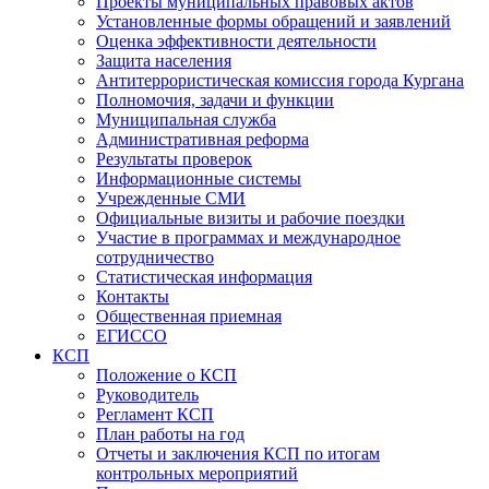
Проекты муниципальных правовых актов
Установленные формы обращений и заявлений
Оценка эффективности деятельности
Защита населения
Антитеррористическая комиссия города Кургана
Полномочия, задачи и функции
Муниципальная служба
Административная реформа
Результаты проверок
Информационные системы
Учрежденные СМИ
Официальные визиты и рабочие поездки
Участие в программах и международное
сотрудничество
Статистическая информация
Контакты
Общественная приемная
ЕГИССО
КСП
Положение о КСП
Руководитель
Регламент КСП
План работы на год
Отчеты и заключения КСП по итогам
контрольных мероприятий