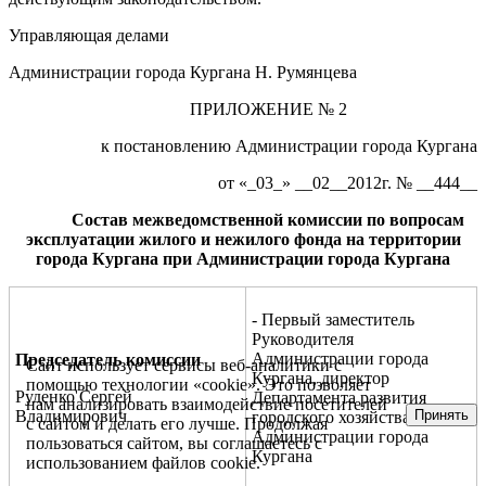
Управляющая делами
Администрации города Кургана Н. Румянцева
ПРИЛОЖЕНИЕ № 2
к постановлению Администрации города Кургана
от «_03_» __02__2012г. № __444__
Состав межведомственной
к
омиссии по вопросам
эксплуатации жилого и нежилого фонда на территории
города Кургана при Администрации города Кургана
- Первый заместитель
Руководителя
Администрации города
Председатель комиссии
Сайт использует сервисы веб-аналитики с
Кургана, директор
помощью технологии «cookie». Это позволяет
Руденко Сергей
Департамента развития
нам анализировать взаимодействие посетителей
Принять
Владимирович
городского хозяйства
с сайтом и делать его лучше. Продолжая
Администрации города
пользоваться сайтом, вы соглашаетесь с
Кургана
использованием файлов cookie.