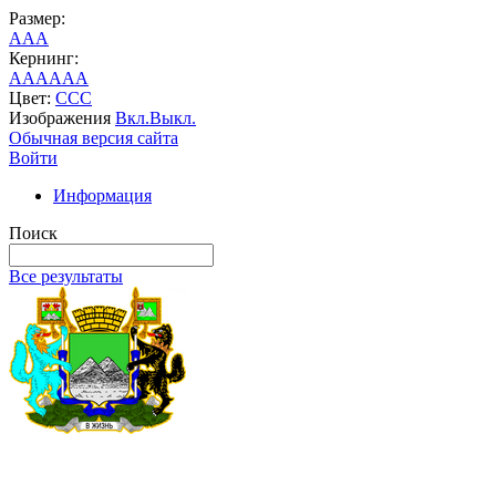
Размер:
A
A
A
Кернинг:
AA
AA
AA
Цвет:
C
C
C
Изображения
Вкл.
Выкл.
Обычная версия сайта
Войти
Информация
Поиск
Все результаты