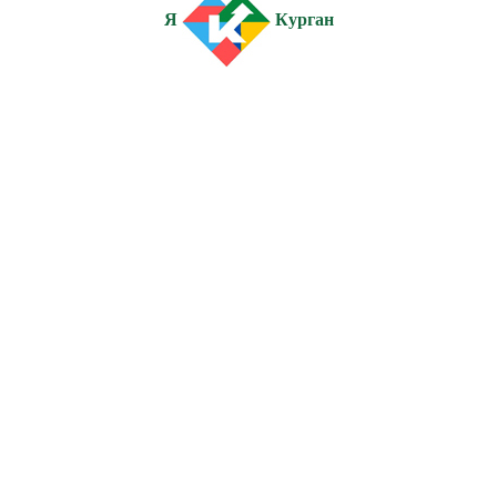
Я
Курган