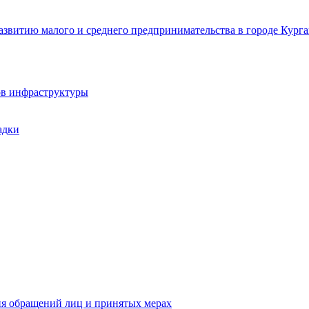
звитию малого и среднего предпринимательства в городе Курга
ов инфраструктуры
адки
ия обращений лиц и принятых мерах