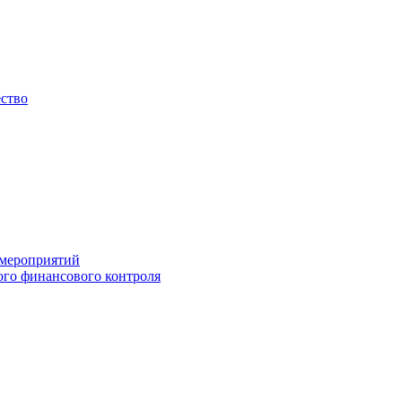
ество
 мероприятий
го финансового контроля