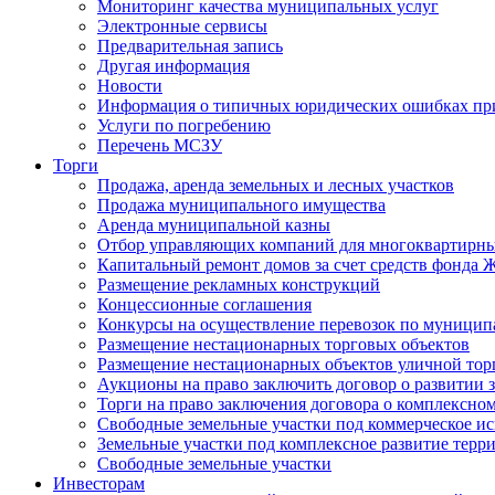
Мониторинг качества муниципальных услуг
Электронные сервисы
Предварительная запись
Другая информация
Новости
Информация о типичных юридических ошибках при
Услуги по погребению
Перечень МСЗУ
Торги
Продажа, аренда земельных и лесных участков
Продажа муниципального имущества
Аренда муниципальной казны
Отбор управляющих компаний для многоквартирн
Капитальный ремонт домов за счет средств фонда
Размещение рекламных конструкций
Концессионные соглашения
Конкурсы на осуществление перевозок по муници
Размещение нестационарных торговых объектов
Размещение нестационарных объектов уличной тор
Аукционы на право заключить договор о развитии 
Торги на право заключения договора о комплексно
Свободные земельные участки под коммерческое и
Земельные участки под комплексное развитие терр
Свободные земельные участки
Инвесторам