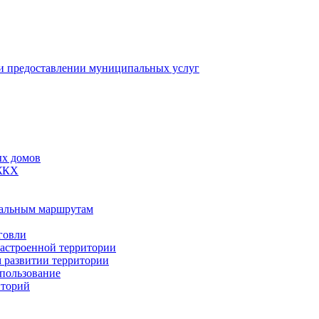
 предоставлении муниципальных услуг
ых домов
 ЖКХ
пальным маршрутам
говли
застроенной территории
м развитии территории
спользование
иторий