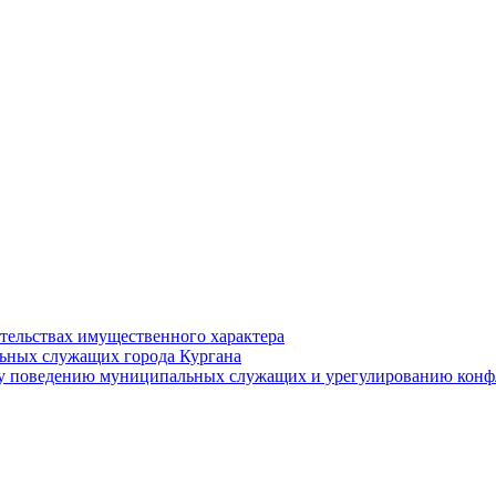
ательствах имущественного характера
ьных служащих города Кургана
у поведению муниципальных служащих и урегулированию конфл