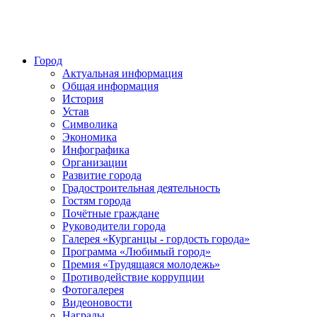
Город
Актуальная информация
Общая информация
История
Устав
Символика
Экономика
Инфографика
Организации
Развитие города
Градостроительная деятельность
Гостям города
Почётные граждане
Руководители города
Галерея «Курганцы - гордость города»
Программа «Любимый город»
Премия «Трудящаяся молодежь»
Противодействие коррупции
Фотогалерея
Видеоновости
Награды