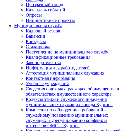
Прозрачный город
Календарь событий
Опросы
Инициативные проекты
Муниципальная служба
Кадровый резерв
Вакансии
Конкурсы
Стажировка
Поступление на муниципальную службу
Квалификационные требования
Законодательство
Информация для работодателей
Аттестация муниципальных служащих
Контактная информация
Учебные учреждения
Сведения о доходах, расходах, об имуществе и
обязательствах имущественного характера
Кодексы этики и служебного поведения
муниципальных служащих города Кургана
Комиссии по соблюдению требований к
служебному поведению муниципальных
служащих и урегулированию конфликта
интересов ОМС г. Кургана
Конфликт интересов на муниципальной службе