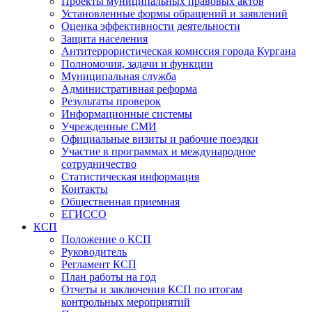
Проекты муниципальных правовых актов
Установленные формы обращений и заявлений
Оценка эффективности деятельности
Защита населения
Антитеррористическая комиссия города Кургана
Полномочия, задачи и функции
Муниципальная служба
Административная реформа
Результаты проверок
Информационные системы
Учрежденные СМИ
Официальные визиты и рабочие поездки
Участие в программах и международное
сотрудничество
Статистическая информация
Контакты
Общественная приемная
ЕГИССО
КСП
Положение о КСП
Руководитель
Регламент КСП
План работы на год
Отчеты и заключения КСП по итогам
контрольных мероприятий