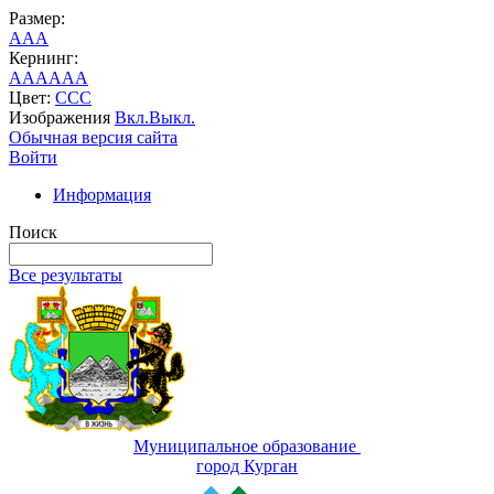
Размер:
A
A
A
Кернинг:
AA
AA
AA
Цвет:
C
C
C
Изображения
Вкл.
Выкл.
Обычная версия сайта
Войти
Информация
Поиск
Все результаты
Муниципальное образование
город Курган