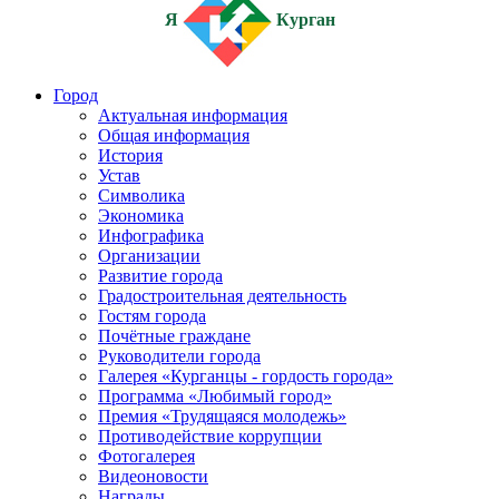
Я
Курган
Город
Актуальная информация
Общая информация
История
Устав
Символика
Экономика
Инфографика
Организации
Развитие города
Градостроительная деятельность
Гостям города
Почётные граждане
Руководители города
Галерея «Курганцы - гордость города»
Программа «Любимый город»
Премия «Трудящаяся молодежь»
Противодействие коррупции
Фотогалерея
Видеоновости
Награды