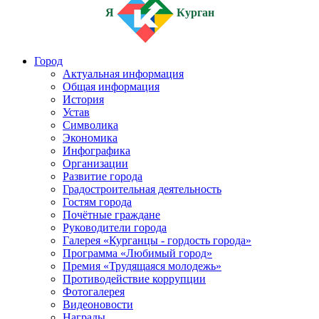
Я
Курган
Город
Актуальная информация
Общая информация
История
Устав
Символика
Экономика
Инфографика
Организации
Развитие города
Градостроительная деятельность
Гостям города
Почётные граждане
Руководители города
Галерея «Курганцы - гордость города»
Программа «Любимый город»
Премия «Трудящаяся молодежь»
Противодействие коррупции
Фотогалерея
Видеоновости
Награды