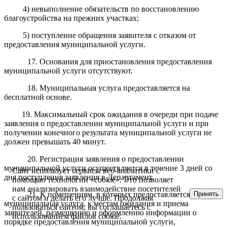
4) невыполнение обязательств по восстановлению
благоустройства на прежних участках;
5) поступление обращения заявителя с отказом от
предоставления муниципальной услуги.
17. Основания для приостановления предоставления
муниципальной услуги отсутствуют.
18. Муниципальная услуга предоставляется на
бесплатной основе.
19. Максимальный срок ожидания в очереди при подаче
заявления о предоставлении муниципальной услуги и при
получении конечного результата муниципальной услуги не
должен превышать 40 минут.
20. Регистрация заявления о предоставлении
муниципальной услуги осуществляется в течение 3 дней со
Сайт использует сервисы веб-аналитики с
дня поступления заявления в
Департамент
.
помощью технологии «cookie». Это позволяет
нам анализировать взаимодействие посетителей
Принять
21
. К по
мещениям, в которых предоставляе
тся
с сайтом и делать его лучше. Продолжая
муниципальн
ая
услуг
а
, к местам ожидания и приема
пользоваться сайтом, вы соглашаетесь с
заявителей
, размещению и оформлению информации о
использованием файлов cookie.
порядке предоставления муниципальной услуги,