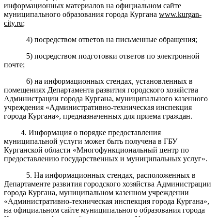
информационных материалов на официальном сайте
муниципального образования города Кургана
www
.
kurgan
-
city
.
ru
;
4) посредством ответов на письменные обращения;
5) посредством подготовки ответов по электронной
почте;
6)
на информационных стендах, установленных в
помещениях
Департамента
развития городского хозяйства
Администрации города Кургана
,
муниципального казенного
учреждения
«Административно-техническая инспекция
города Кургана
»
,
предназначенных
для приема граждан.
4.
Информация о порядке предоставления
муниципальной услуги может быть получена в ГБУ
Курганской области «Многофункциональный центр по
предоставлению государственных и муниципальных услуг»
.
5. На информационн
ых
стенд
ах
, расположенн
ых
в
Департаменте
развития городского хозяйства
Администрации
города Кургана
,
муниципальном казенном учреждении
«Административно-техническая инспекция
города Кургана
»
,
на официальном сайте
муниципального образования
города