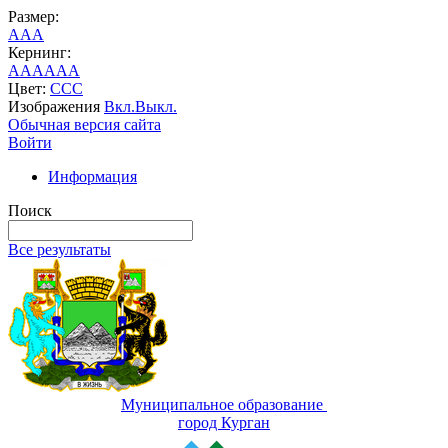
Размер:
A
A
A
Кернинг:
AA
AA
AA
Цвет:
C
C
C
Изображения
Вкл.
Выкл.
Обычная версия сайта
Войти
Информация
Поиск
Все результаты
Муниципальное образование
город Курган