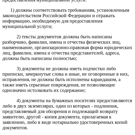
1
) должны соответствовать требованиям, установленным
законодательством Российской Федерации
и
отражать
информацию, необходимую для предоставления
муниципальн
ой
услуг
и
;
2
) тексты документов должны быть написаны
разборчиво, фамили
и
, им
ена
и отчеств
а
физическ
их
лиц,
наименование, организационно-правовая форма юридических
лиц,
фамили
и
, им
ена
и отчеств
а
представител
ей,
адреса,
должны быть написаны полностью;
3
)
документы
не должны иметь подчистки либо
приписки, зачеркнутые слова и иные
,
не оговоренные в них
,
исправления, не должны быть исполнены карандашом, а
также иметь серьезные повреждения, не позволяющие
однозначно истолковать их содержание;
4
) документы на бумажных носителях предоставляются
либо в двух экземплярах, один из которых
-
подлинник,
представляемый для обозрения и подлежащий возврату
заявителю, другой - копия документа, прилагаемая к
заявлению, либо в виде нотариально удостоверенных копий
документов.