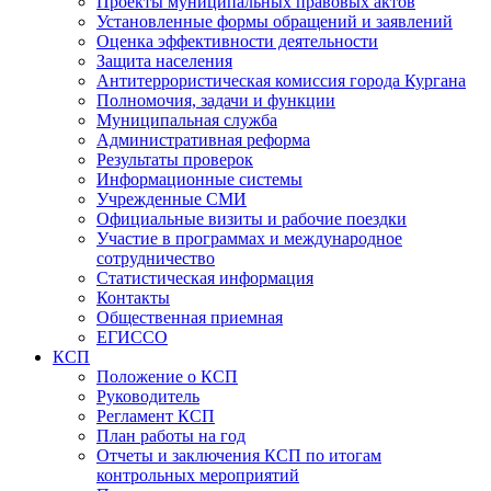
Проекты муниципальных правовых актов
Установленные формы обращений и заявлений
Оценка эффективности деятельности
Защита населения
Антитеррористическая комиссия города Кургана
Полномочия, задачи и функции
Муниципальная служба
Административная реформа
Результаты проверок
Информационные системы
Учрежденные СМИ
Официальные визиты и рабочие поездки
Участие в программах и международное
сотрудничество
Статистическая информация
Контакты
Общественная приемная
ЕГИССО
КСП
Положение о КСП
Руководитель
Регламент КСП
План работы на год
Отчеты и заключения КСП по итогам
контрольных мероприятий