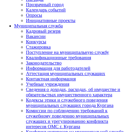
Прозрачный город
Календарь событий
Опросы
Инициативные проекты
Муниципальная служба
Кадровый резерв
Вакансии
Конкурсы
Стажировка
Поступление на муниципальную службу
Квалификационные требования
Законодательство
Информация для работодателей
Аттестация муниципальных служащих
Контактная информация
Учебные учреждения
Сведения о доходах, расходах, об имуществе и
обязательствах имущественного характера
Кодексы этики и служебного поведения
муниципальных служащих города Кургана
Комиссии по соблюдению требований к
служебному поведению муниципальных
служащих и урегулированию конфликта
интересов ОМС г. Кургана
Конфликт интересов на муниципальной службе