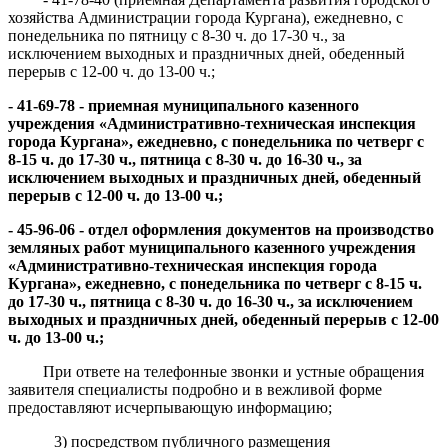
хозяйства Администрации города Кургана), ежедневно, с
понедельника по пятницу с 8-30 ч. до 17-30 ч.,
за
исключением выходных и праздничных дней,
обеденный
перерыв с 12-00 ч. до 13-00 ч.;
-
41-69
-
78
-
приемная
муниципального казенного
учреждения
«
Административно-техническая инспекция
города Кургана
»,
ежедневно, с понедельника
по четверг с
8-
15 ч. до 17-
30 ч.,
пятница с 8-
3
0 ч. до 16-
3
0 ч.,
за
исключением выходных и праздничных дней,
обеденный
перерыв с 12-00 ч. до 13-00 ч.
;
- 45-96-
06 -
отдел оформления документов на производство
земляных работ муниципального казенного учреждения
«Административно-технич
еская инспекция города
Кургана»
,
ежедневно, с понедельника
по четверг с 8-15 ч.
до 17-30 ч.,
пятница с 8-
3
0 ч. до 16-
3
0 ч.,
за исключением
выходных и праздничных дней,
обеденный перерыв с 12-00
ч. до 13-00 ч.
;
При ответе на телефонные звонки и устные обращения
заявителя специалисты подробно и в вежливой форме
предоставляют исчерпывающую информацию;
3) посредством публичного размещения