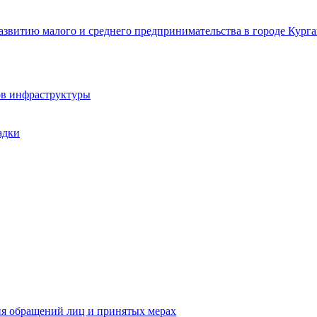
звитию малого и среднего предпринимательства в городе Курга
ов инфраструктуры
адки
ия обращений лиц и принятых мерах