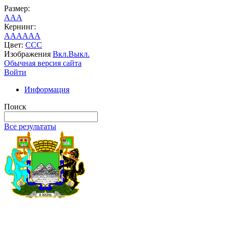
Размер:
A
A
A
Кернинг:
AA
AA
AA
Цвет:
C
C
C
Изображения
Вкл.
Выкл.
Обычная версия сайта
Войти
Информация
Поиск
Все результаты