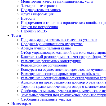
Мониторинг качества муниципальных услуг
Электронные сервисы
Предварительная запись
Другая информация
Новости
Информация о типичных юридических ошибках при
Услуги по погребению
Перечень МСЗУ
Торги
Продажа, аренда земельных и лесных участков
Продажа муниципального имущества
Аренда муниципальной казны
Отбор управляющих компаний для многоквартирн
Капитальный ремонт домов за счет средств фонда
Размещение рекламных конструкций
Концессионные соглашения
Конкурсы на осуществление перевозок по муници
Размещение нестационарных торговых объектов
Размещение нестационарных объектов уличной тор
Аукционы на право заключить договор о развитии 
Торги на право заключения договора о комплексно
Свободные земельные участки под коммерческое и
Земельные участки под комплексное развитие терр
Свободные земельные участки
Инвесторам