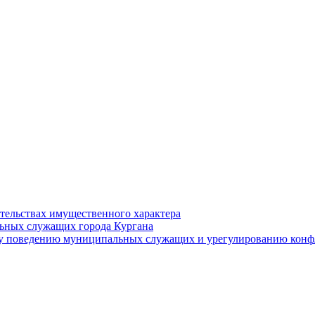
ательствах имущественного характера
ьных служащих города Кургана
у поведению муниципальных служащих и урегулированию конфл