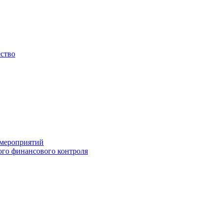
ество
 мероприятий
го финансового контроля