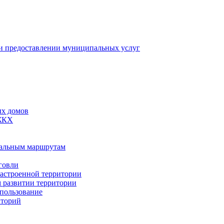
 предоставлении муниципальных услуг
ых домов
 ЖКХ
пальным маршрутам
говли
застроенной территории
м развитии территории
спользование
иторий