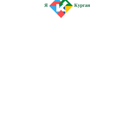
Я
Курган