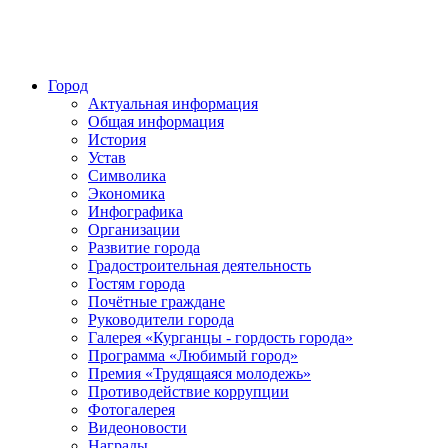
Город
Актуальная информация
Общая информация
История
Устав
Символика
Экономика
Инфографика
Организации
Развитие города
Градостроительная деятельность
Гостям города
Почётные граждане
Руководители города
Галерея «Курганцы - гордость города»
Программа «Любимый город»
Премия «Трудящаяся молодежь»
Противодействие коррупции
Фотогалерея
Видеоновости
Награды