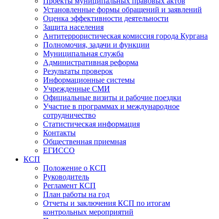
Проекты муниципальных правовых актов
Установленные формы обращений и заявлений
Оценка эффективности деятельности
Защита населения
Антитеррористическая комиссия города Кургана
Полномочия, задачи и функции
Муниципальная служба
Административная реформа
Результаты проверок
Информационные системы
Учрежденные СМИ
Официальные визиты и рабочие поездки
Участие в программах и международное
сотрудничество
Статистическая информация
Контакты
Общественная приемная
ЕГИССО
КСП
Положение о КСП
Руководитель
Регламент КСП
План работы на год
Отчеты и заключения КСП по итогам
контрольных мероприятий