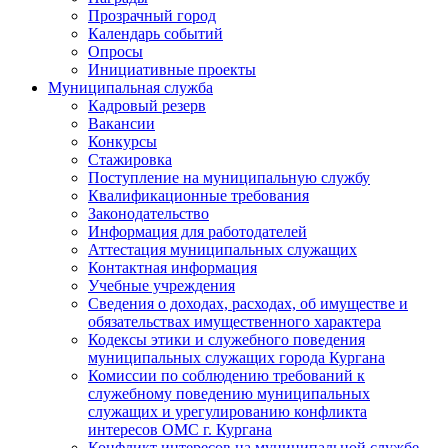
Прозрачный город
Календарь событий
Опросы
Инициативные проекты
Муниципальная служба
Кадровый резерв
Вакансии
Конкурсы
Стажировка
Поступление на муниципальную службу
Квалификационные требования
Законодательство
Информация для работодателей
Аттестация муниципальных служащих
Контактная информация
Учебные учреждения
Сведения о доходах, расходах, об имуществе и
обязательствах имущественного характера
Кодексы этики и служебного поведения
муниципальных служащих города Кургана
Комиссии по соблюдению требований к
служебному поведению муниципальных
служащих и урегулированию конфликта
интересов ОМС г. Кургана
Конфликт интересов на муниципальной службе