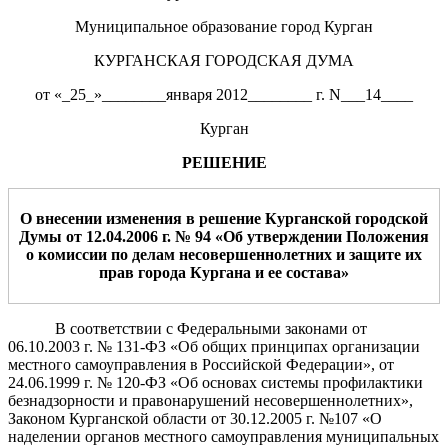
Муниципальное образование город Курган
КУРГАНСКАЯ ГОРОДСКАЯ ДУМА
от «_25_»________января 2012________ г. N___14____
Курган
РЕШЕНИЕ
О внесении изменения в решение Курганской городской
Думы от 12.04.2006
г. № 94 «Об утверждении Положения
о комиссии по делам несовершеннолетних и защите их
прав города Кургана и ее состава»
В
соответствии
с Федеральными законами от
06.10.2003
г.
№ 131-ФЗ «Об общих принципах организации
местного самоуправления в Российской Фед
е
рации», от
24.06.1999
г. № 120-ФЗ «Об основах системы профилактики
безнадзорности и правонарушений несовершенноле
т
них»,
Законом Курганской области от 30.12.2005 г. №107 «О
над
е
лении органов местного самоуправления муниципальных