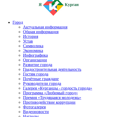
Я
Курган
Город
Актуальная информация
Общая информация
История
Устав
Символика
Экономика
Инфографика
Организации
Развитие города
Градостроительная деятельность
Гостям города
Почётные граждане
Руководители города
Галерея «Курганцы - гордость города»
Программа «Любимый город»
Премия «Трудящаяся молодежь»
Противодействие коррупции
Фотогалерея
Видеоновости
Награды