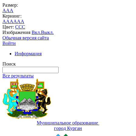
Размер:
A
A
A
Кернинг:
AA
AA
AA
Цвет:
C
C
C
Изображения
Вкл.
Выкл.
Обычная версия сайта
Войти
Информация
Поиск
Все результаты
Муниципальное образование
город Курган