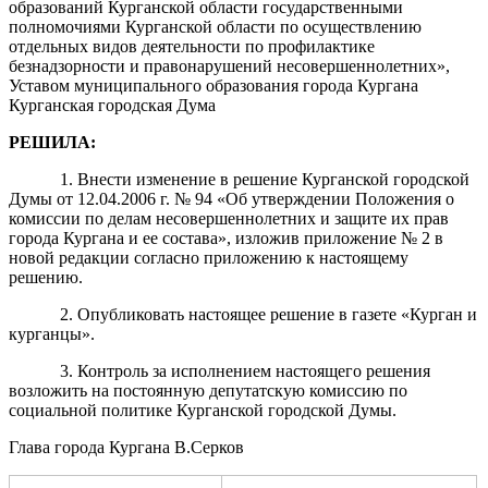
образований Курганской области государственными
полномочиями Курганской области по осуществлению
отдельных видов деятельности по профилактике
безнадзорности и правонарушений н
е
совершеннолетних»,
Уставом муниципального образования города Кургана
Курганская городская Д
у
ма
РЕШИЛА
:
1.
Внести изменение в решение Курганской
городской
Думы от 12
.04.2006
г
.
№ 94 «Об утверждении Положения о
комиссии по делам несовершеннолетних и защите их прав
города Кургана и
ее со
ст
а
ва», изложив п
риложение № 2 в
новой редакции со
гласно п
риложению к н
а
стоящему
решению.
2.
Опубликовать насто
ящее решение в газете «Курган и
курганцы».
3.
Контроль за исполнением настоящего решения
возложить на
пост
о
янную депутатскую комиссию по
социальной политике
Курганской городской Думы.
Глава города Кургана
В.Серков