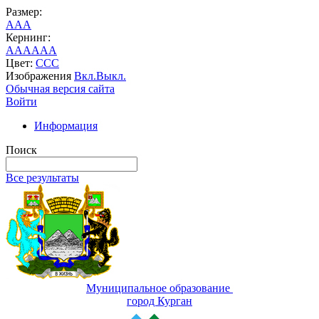
Размер:
A
A
A
Кернинг:
AA
AA
AA
Цвет:
C
C
C
Изображения
Вкл.
Выкл.
Обычная версия сайта
Войти
Информация
Поиск
Все результаты
Муниципальное образование
город Курган