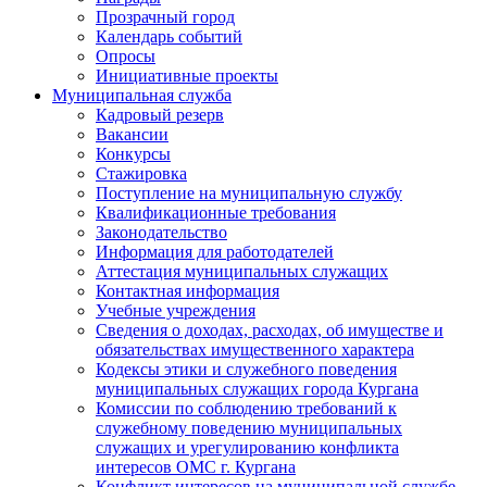
Прозрачный город
Календарь событий
Опросы
Инициативные проекты
Муниципальная служба
Кадровый резерв
Вакансии
Конкурсы
Стажировка
Поступление на муниципальную службу
Квалификационные требования
Законодательство
Информация для работодателей
Аттестация муниципальных служащих
Контактная информация
Учебные учреждения
Сведения о доходах, расходах, об имуществе и
обязательствах имущественного характера
Кодексы этики и служебного поведения
муниципальных служащих города Кургана
Комиссии по соблюдению требований к
служебному поведению муниципальных
служащих и урегулированию конфликта
интересов ОМС г. Кургана
Конфликт интересов на муниципальной службе