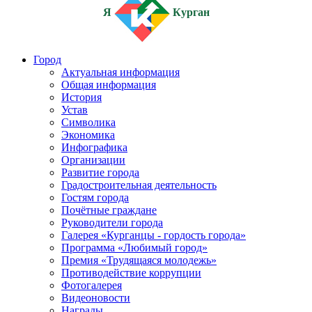
Я
Курган
Город
Актуальная информация
Общая информация
История
Устав
Символика
Экономика
Инфографика
Организации
Развитие города
Градостроительная деятельность
Гостям города
Почётные граждане
Руководители города
Галерея «Курганцы - гордость города»
Программа «Любимый город»
Премия «Трудящаяся молодежь»
Противодействие коррупции
Фотогалерея
Видеоновости
Награды