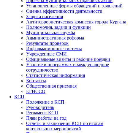
Проекты муниципальных правовых актов
Установленные формы обращений и заявлений
Оценка эффективности деятельности
Защита населения
Антитеррористическая комиссия города Кургана
Полномочия, задачи и функции
Муниципальная служба
Административная реформа
Результаты проверок
Информационные системы
Учрежденные СМИ
Официальные визиты и рабочие поездки
Участие в программах и международное
сотрудничество
Статистическая информация
Контакты
Общественная приемная
ЕГИССО
КСП
Положение о КСП
Руководитель
Регламент КСП
План работы на год
Отчеты и заключения КСП по итогам
контрольных мероприятий