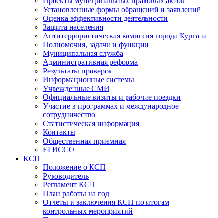
Проекты муниципальных правовых актов
Установленные формы обращений и заявлений
Оценка эффективности деятельности
Защита населения
Антитеррористическая комиссия города Кургана
Полномочия, задачи и функции
Муниципальная служба
Административная реформа
Результаты проверок
Информационные системы
Учрежденные СМИ
Официальные визиты и рабочие поездки
Участие в программах и международное
сотрудничество
Статистическая информация
Контакты
Общественная приемная
ЕГИССО
КСП
Положение о КСП
Руководитель
Регламент КСП
План работы на год
Отчеты и заключения КСП по итогам
контрольных мероприятий