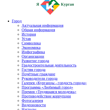
Я
Курган
Город
Актуальная информация
Общая информация
История
Устав
Символика
Экономика
Инфографика
Организации
Развитие города
Градостроительная деятельность
Гостям города
Почётные граждане
Руководители города
Галерея «Курганцы - гордость города»
Программа «Любимый город»
Премия «Трудящаяся молодежь»
Противодействие коррупции
Фотогалерея
Видеоновости
Награды