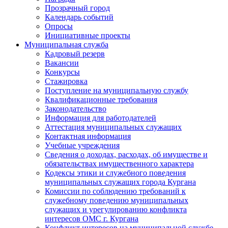
Прозрачный город
Календарь событий
Опросы
Инициативные проекты
Муниципальная служба
Кадровый резерв
Вакансии
Конкурсы
Стажировка
Поступление на муниципальную службу
Квалификационные требования
Законодательство
Информация для работодателей
Аттестация муниципальных служащих
Контактная информация
Учебные учреждения
Сведения о доходах, расходах, об имуществе и
обязательствах имущественного характера
Кодексы этики и служебного поведения
муниципальных служащих города Кургана
Комиссии по соблюдению требований к
служебному поведению муниципальных
служащих и урегулированию конфликта
интересов ОМС г. Кургана
Конфликт интересов на муниципальной службе