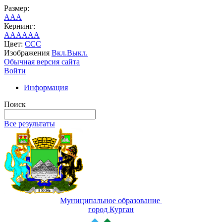
Размер:
A
A
A
Кернинг:
AA
AA
AA
Цвет:
C
C
C
Изображения
Вкл.
Выкл.
Обычная версия сайта
Войти
Информация
Поиск
Все результаты
Муниципальное образование
город Курган