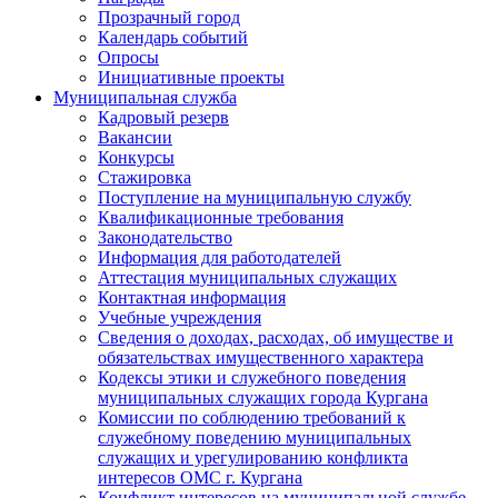
Прозрачный город
Календарь событий
Опросы
Инициативные проекты
Муниципальная служба
Кадровый резерв
Вакансии
Конкурсы
Стажировка
Поступление на муниципальную службу
Квалификационные требования
Законодательство
Информация для работодателей
Аттестация муниципальных служащих
Контактная информация
Учебные учреждения
Сведения о доходах, расходах, об имуществе и
обязательствах имущественного характера
Кодексы этики и служебного поведения
муниципальных служащих города Кургана
Комиссии по соблюдению требований к
служебному поведению муниципальных
служащих и урегулированию конфликта
интересов ОМС г. Кургана
Конфликт интересов на муниципальной службе