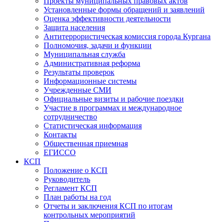
Проекты муниципальных правовых актов
Установленные формы обращений и заявлений
Оценка эффективности деятельности
Защита населения
Антитеррористическая комиссия города Кургана
Полномочия, задачи и функции
Муниципальная служба
Административная реформа
Результаты проверок
Информационные системы
Учрежденные СМИ
Официальные визиты и рабочие поездки
Участие в программах и международное
сотрудничество
Статистическая информация
Контакты
Общественная приемная
ЕГИССО
КСП
Положение о КСП
Руководитель
Регламент КСП
План работы на год
Отчеты и заключения КСП по итогам
контрольных мероприятий