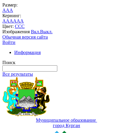
Размер:
A
A
A
Кернинг:
AA
AA
AA
Цвет:
C
C
C
Изображения
Вкл.
Выкл.
Обычная версия сайта
Войти
Информация
Поиск
Все результаты
Муниципальное образование
город Курган