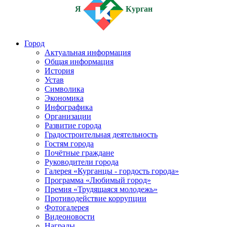
Я
Курган
Город
Актуальная информация
Общая информация
История
Устав
Символика
Экономика
Инфографика
Организации
Развитие города
Градостроительная деятельность
Гостям города
Почётные граждане
Руководители города
Галерея «Курганцы - гордость города»
Программа «Любимый город»
Премия «Трудящаяся молодежь»
Противодействие коррупции
Фотогалерея
Видеоновости
Награды