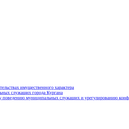
ательствах имущественного характера
ьных служащих города Кургана
у поведению муниципальных служащих и урегулированию конфл