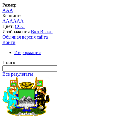
Размер:
A
A
A
Кернинг:
AA
AA
AA
Цвет:
C
C
C
Изображения
Вкл.
Выкл.
Обычная версия сайта
Войти
Информация
Поиск
Все результаты