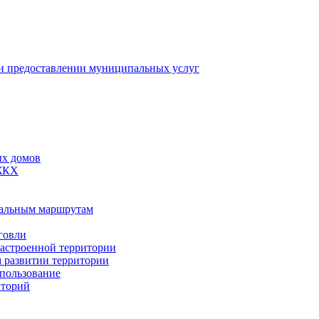
 предоставлении муниципальных услуг
ых домов
 ЖКХ
пальным маршрутам
говли
застроенной территории
м развитии территории
спользование
иторий