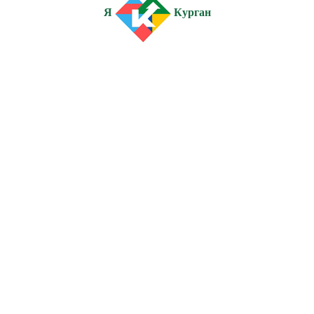
Я
Курган