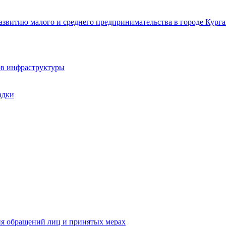
звитию малого и среднего предпринимательства в городе Курга
ов инфраструктуры
адки
ия обращений лиц и принятых мерах