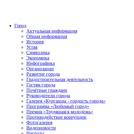
Город
Актуальная информация
Общая информация
История
Устав
Символика
Экономика
Инфографика
Организации
Развитие города
Градостроительная деятельность
Гостям города
Почётные граждане
Руководители города
Галерея «Курганцы - гордость города»
Программа «Любимый город»
Премия «Трудящаяся молодежь»
Противодействие коррупции
Фотогалерея
Видеоновости
Награды