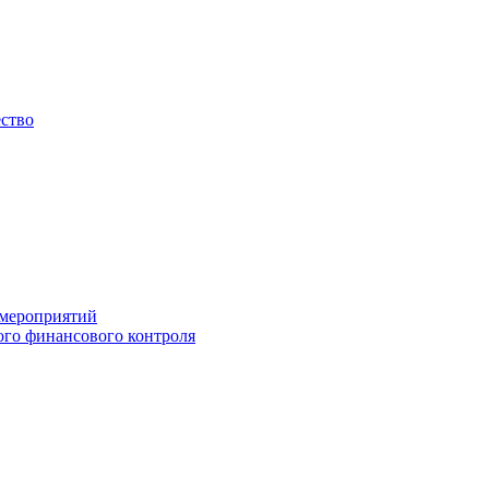
ество
 мероприятий
го финансового контроля