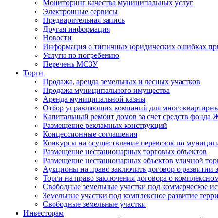
Мониторинг качества муниципальных услуг
Электронные сервисы
Предварительная запись
Другая информация
Новости
Информация о типичных юридических ошибках при
Услуги по погребению
Перечень МСЗУ
Торги
Продажа, аренда земельных и лесных участков
Продажа муниципального имущества
Аренда муниципальной казны
Отбор управляющих компаний для многоквартирн
Капитальный ремонт домов за счет средств фонда
Размещение рекламных конструкций
Концессионные соглашения
Конкурсы на осуществление перевозок по муници
Размещение нестационарных торговых объектов
Размещение нестационарных объектов уличной тор
Аукционы на право заключить договор о развитии 
Торги на право заключения договора о комплексно
Свободные земельные участки под коммерческое и
Земельные участки под комплексное развитие терр
Свободные земельные участки
Инвесторам