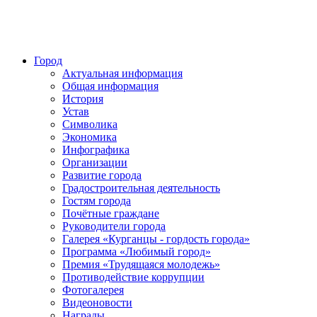
Город
Актуальная информация
Общая информация
История
Устав
Символика
Экономика
Инфографика
Организации
Развитие города
Градостроительная деятельность
Гостям города
Почётные граждане
Руководители города
Галерея «Курганцы - гордость города»
Программа «Любимый город»
Премия «Трудящаяся молодежь»
Противодействие коррупции
Фотогалерея
Видеоновости
Награды