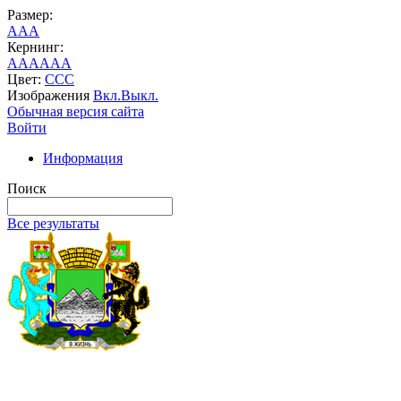
Размер:
A
A
A
Кернинг:
AA
AA
AA
Цвет:
C
C
C
Изображения
Вкл.
Выкл.
Обычная версия сайта
Войти
Информация
Поиск
Все результаты