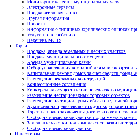
Мониторинг качества муниципальных услуг
Электронные сервисы
Предварительная запись
Другая информация
Новости
Информация о типичных юридических ошибках при
Услуги по погребению
Перечень МСЗУ
Торги
Продажа, аренда земельных и лесных участков
Продажа муниципального имущества
Аренда муниципальной казны
Отбор управляющих компаний для многоквартирн
Капитальный ремонт домов за счет средств фонда
Размещение рекламных конструкций
Концессионные соглашения
Конкурсы на осуществление перевозок по муници
Размещение нестационарных торговых объектов
Размещение нестационарных объектов уличной тор
Аукционы на право заключить договор о развитии 
Торги на право заключения договора о комплексно
Свободные земельные участки под коммерческое и
Земельные участки под комплексное развитие терр
Свободные земельные участки
Инвесторам