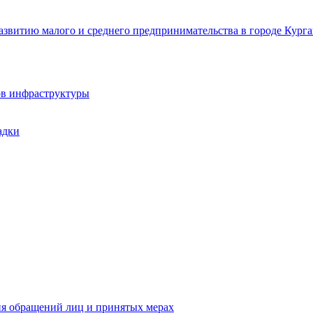
звитию малого и среднего предпринимательства в городе Курга
ов инфраструктуры
адки
ия обращений лиц и принятых мерах