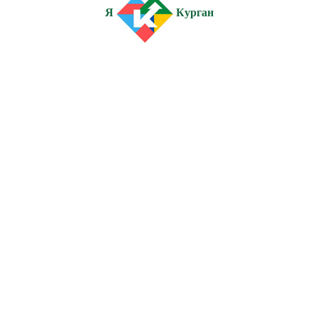
Я
Курган