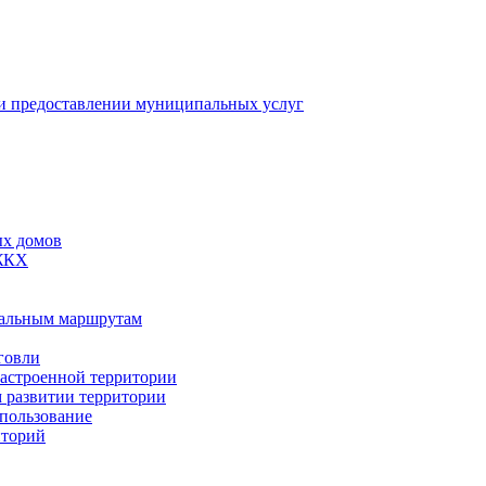
 предоставлении муниципальных услуг
ых домов
 ЖКХ
пальным маршрутам
говли
застроенной территории
м развитии территории
спользование
иторий