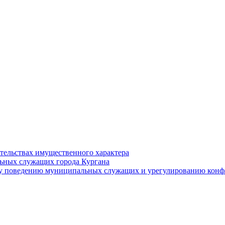
ательствах имущественного характера
ьных служащих города Кургана
у поведению муниципальных служащих и урегулированию конфл