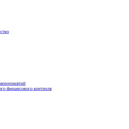
ество
 мероприятий
го финансового контроля