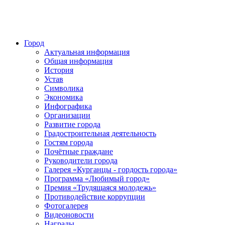
Город
Актуальная информация
Общая информация
История
Устав
Символика
Экономика
Инфографика
Организации
Развитие города
Градостроительная деятельность
Гостям города
Почётные граждане
Руководители города
Галерея «Курганцы - гордость города»
Программа «Любимый город»
Премия «Трудящаяся молодежь»
Противодействие коррупции
Фотогалерея
Видеоновости
Награды