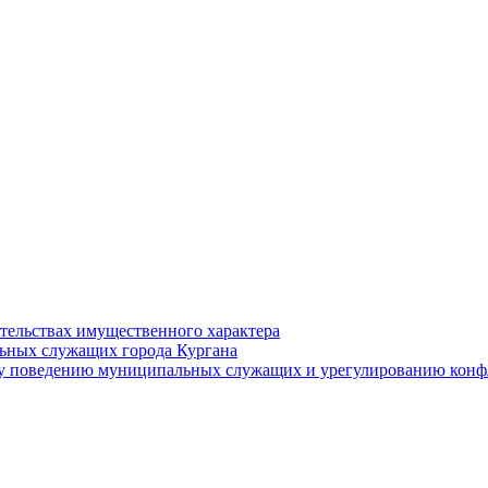
ательствах имущественного характера
ьных служащих города Кургана
у поведению муниципальных служащих и урегулированию конфл