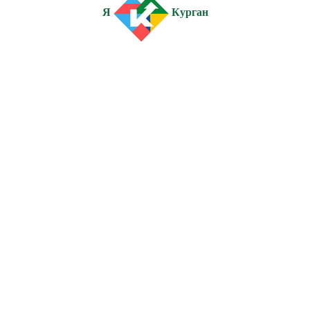
Я
Курган