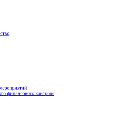
ество
 мероприятий
го финансового контроля