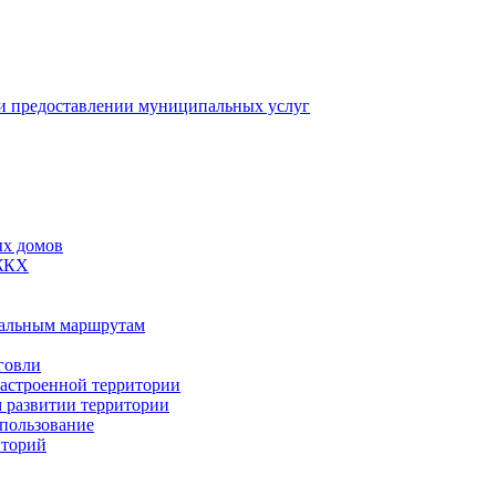
 предоставлении муниципальных услуг
ых домов
 ЖКХ
пальным маршрутам
говли
застроенной территории
м развитии территории
спользование
иторий