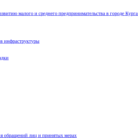
звитию малого и среднего предпринимательства в городе Курга
ов инфраструктуры
адки
ия обращений лиц и принятых мерах