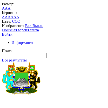
Размер:
A
A
A
Кернинг:
AA
AA
AA
Цвет:
C
C
C
Изображения
Вкл.
Выкл.
Обычная версия сайта
Войти
Информация
Поиск
Все результаты