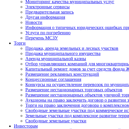
Мониторинг качества муниципальных услуг
Электронные сервисы
Предварительная запись
Другая информация
Новости
Информация о типичных юридических ошибках при
Услуги по погребению
Перечень МСЗУ
Торги
Продажа, аренда земельных и лесных участков
Продажа муниципального имущества
Аренда муниципальной казны
Отбор управляющих компаний для многоквартирн
Капитальный ремонт домов за счет средств фонда
Размещение рекламных конструкций
Концессионные соглашения
Конкурсы на осуществление перевозок по муници
Размещение нестационарных торговых объектов
Размещение нестационарных объектов уличной тор
Аукционы на право заключить договор о развитии 
Торги на право заключения договора о комплексно
Свободные земельные участки под коммерческое и
Земельные участки под комплексное развитие терр
Свободные земельные участки
Инвесторам