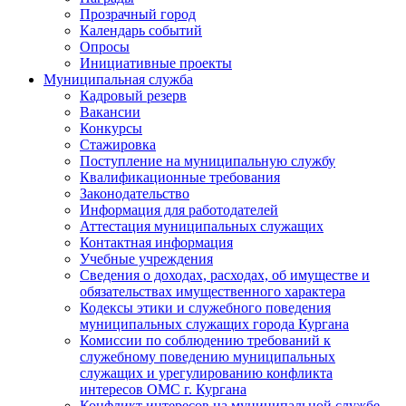
Прозрачный город
Календарь событий
Опросы
Инициативные проекты
Муниципальная служба
Кадровый резерв
Вакансии
Конкурсы
Стажировка
Поступление на муниципальную службу
Квалификационные требования
Законодательство
Информация для работодателей
Аттестация муниципальных служащих
Контактная информация
Учебные учреждения
Сведения о доходах, расходах, об имуществе и
обязательствах имущественного характера
Кодексы этики и служебного поведения
муниципальных служащих города Кургана
Комиссии по соблюдению требований к
служебному поведению муниципальных
служащих и урегулированию конфликта
интересов ОМС г. Кургана
Конфликт интересов на муниципальной службе