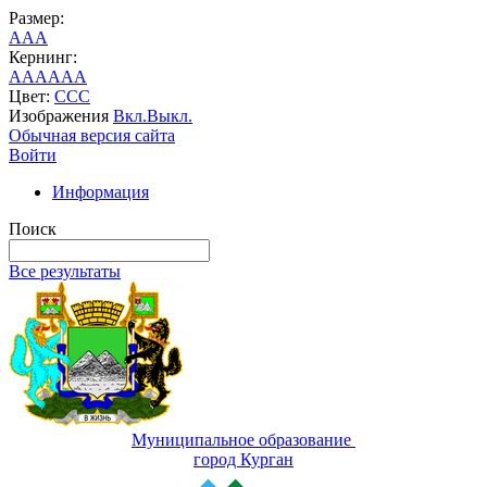
Размер:
A
A
A
Кернинг:
AA
AA
AA
Цвет:
C
C
C
Изображения
Вкл.
Выкл.
Обычная версия сайта
Войти
Информация
Поиск
Все результаты
Муниципальное образование
город Курган