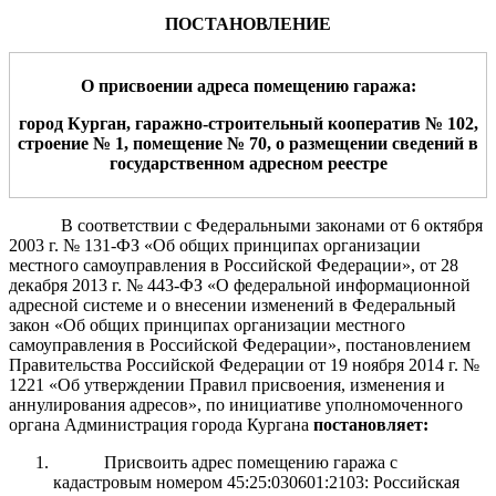
ПОСТАНОВЛЕНИЕ
О присвоении адрес
а
помещению гаража
:
город Курган,
гаражно-строительный кооператив №
102
,
строение № 1,
помещение №
70
,
о размещении сведений
в
государственном адресном реестре
В соответствии с Федеральными законами
от 6 октября
2003 г.
№ 131-ФЗ «Об общих принципах организации
местного самоуправления
в Российской Федерации»,
от 28
декабря 2013 г.
№ 443-ФЗ
«О федеральной информационной
адресной системе и о внесении изменений в Федеральный
закон «Об общих принципах организации местного
самоуправления
в Российской Федерации»,
постановлением
Правительства Российской Федерации от 19 ноября 2014 г. №
1221 «Об утверждении Правил присвоения, изменения и
аннулирования адресов», по инициативе уполномоченного
органа А
дминистрация
города Кургана
постановляет:
Присвоить адрес помещению гаража с
кадастровым номером 45:25:030601:2103: Российская