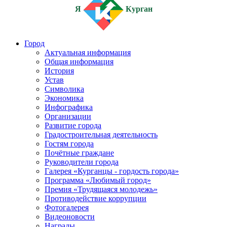
Я
Курган
Город
Актуальная информация
Общая информация
История
Устав
Символика
Экономика
Инфографика
Организации
Развитие города
Градостроительная деятельность
Гостям города
Почётные граждане
Руководители города
Галерея «Курганцы - гордость города»
Программа «Любимый город»
Премия «Трудящаяся молодежь»
Противодействие коррупции
Фотогалерея
Видеоновости
Награды