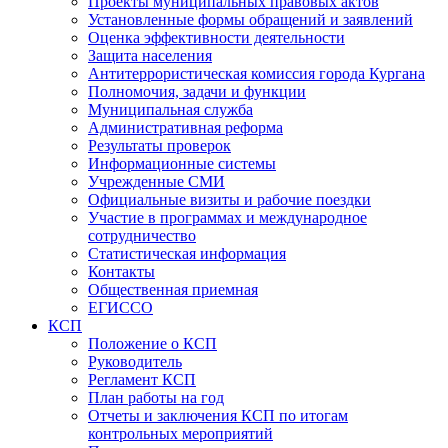
Проекты муниципальных правовых актов
Установленные формы обращений и заявлений
Оценка эффективности деятельности
Защита населения
Антитеррористическая комиссия города Кургана
Полномочия, задачи и функции
Муниципальная служба
Административная реформа
Результаты проверок
Информационные системы
Учрежденные СМИ
Официальные визиты и рабочие поездки
Участие в программах и международное
сотрудничество
Статистическая информация
Контакты
Общественная приемная
ЕГИССО
КСП
Положение о КСП
Руководитель
Регламент КСП
План работы на год
Отчеты и заключения КСП по итогам
контрольных мероприятий