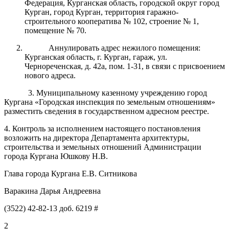
Федерация, Курганская область, городской округ город
Курган, город Курган, территория гаражно-
строительного кооператива № 102, строение № 1,
помещение № 70.
Аннулировать адрес нежилого помещения:
Курганская область, г. Курган, гараж, ул.
Чернореченская, д. 42а, пом. 1-31, в связи с присвоением
нового адреса.
3. Муниципальному казенному учреждению город
Кургана «Городская инспекция по земельным отношениям»
разместить сведения в государственном адресном реестре.
4
.
Контроль
за исполнением настоящ
его постановления
возложить на
директора
Департамент
а
архитектуры,
строительства и земельных отношений Администрации
города Кургана
Юшкову Н.В.
Г
лав
а
города Кургана
Е.В. Ситникова
Варакина Дарья Андреевна
(3522) 42-82-13 доб. 6219 #
2