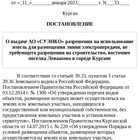
от «_11_»________января 2023________ г. N___33____
Курган
ПОСТАНОВЛЕНИЕ
О выдаче
АО «СУЭНКО
» разрешения на
использование
земель
для
размещения
лини
и
электропередачи
,
не
требующе
го
разрешения на
строительство,
восточнее
поселка Левашово
в городе Кургане
В соответствии со статьей 39.33, пунктом 3 статьи
39.36 Земельного кодекса Российской Федерации,
Постановлением Правительства Российской Федерации от
03.12.2014 г. № 1300 «Об утверждении перечня видов
объектов, размещение которых может осуществляться на
землях или земельных участках, находящихся в
государственной или муниципальной собственности, без
предоставления земельных участков и установления
сервитутов», Постановлением Правительства Курганской
области от 14.07.2015 г. № 220 «Об утверждении Порядка и
условий размещения объектов, размещение которых
осуществляется на землях или земельных участках,