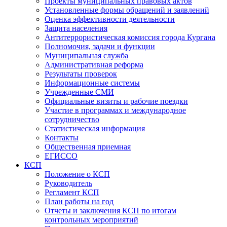
Проекты муниципальных правовых актов
Установленные формы обращений и заявлений
Оценка эффективности деятельности
Защита населения
Антитеррористическая комиссия города Кургана
Полномочия, задачи и функции
Муниципальная служба
Административная реформа
Результаты проверок
Информационные системы
Учрежденные СМИ
Официальные визиты и рабочие поездки
Участие в программах и международное
сотрудничество
Статистическая информация
Контакты
Общественная приемная
ЕГИССО
КСП
Положение о КСП
Руководитель
Регламент КСП
План работы на год
Отчеты и заключения КСП по итогам
контрольных мероприятий