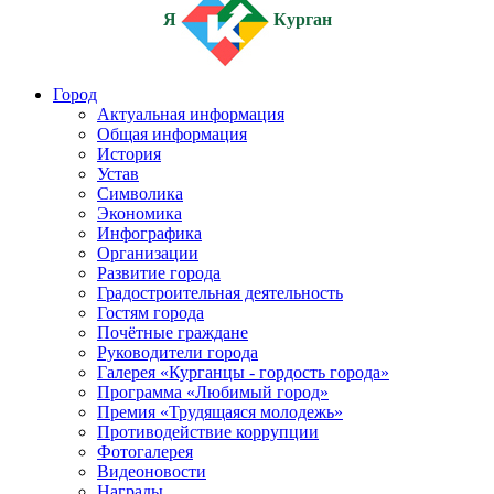
Я
Курган
Город
Актуальная информация
Общая информация
История
Устав
Символика
Экономика
Инфографика
Организации
Развитие города
Градостроительная деятельность
Гостям города
Почётные граждане
Руководители города
Галерея «Курганцы - гордость города»
Программа «Любимый город»
Премия «Трудящаяся молодежь»
Противодействие коррупции
Фотогалерея
Видеоновости
Награды