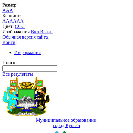
Размер:
A
A
A
Кернинг:
AA
AA
AA
Цвет:
C
C
C
Изображения
Вкл.
Выкл.
Обычная версия сайта
Войти
Информация
Поиск
Все результаты
Муниципальное образование
город Курган