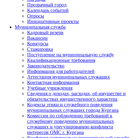
Прозрачный город
Календарь событий
Опросы
Инициативные проекты
Муниципальная служба
Кадровый резерв
Вакансии
Конкурсы
Стажировка
Поступление на муниципальную службу
Квалификационные требования
Законодательство
Информация для работодателей
Аттестация муниципальных служащих
Контактная информация
Учебные учреждения
Сведения о доходах, расходах, об имуществе и
обязательствах имущественного характера
Кодексы этики и служебного поведения
муниципальных служащих города Кургана
Комиссии по соблюдению требований к
служебному поведению муниципальных
служащих и урегулированию конфликта
интересов ОМС г. Кургана
Конфликт интересов на муниципальной службе