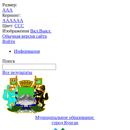
Размер:
A
A
A
Кернинг:
AA
AA
AA
Цвет:
C
C
C
Изображения
Вкл.
Выкл.
Обычная версия сайта
Войти
Информация
Поиск
Все результаты
Муниципальное образование
город Курган