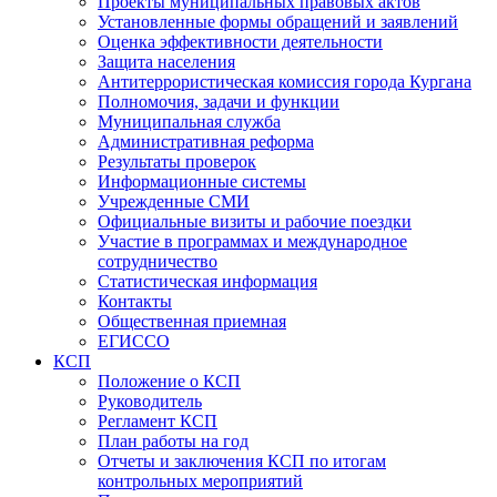
Проекты муниципальных правовых актов
Установленные формы обращений и заявлений
Оценка эффективности деятельности
Защита населения
Антитеррористическая комиссия города Кургана
Полномочия, задачи и функции
Муниципальная служба
Административная реформа
Результаты проверок
Информационные системы
Учрежденные СМИ
Официальные визиты и рабочие поездки
Участие в программах и международное
сотрудничество
Статистическая информация
Контакты
Общественная приемная
ЕГИССО
КСП
Положение о КСП
Руководитель
Регламент КСП
План работы на год
Отчеты и заключения КСП по итогам
контрольных мероприятий