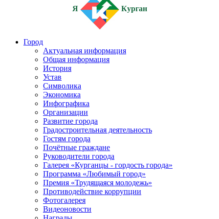
Я
Курган
Город
Актуальная информация
Общая информация
История
Устав
Символика
Экономика
Инфографика
Организации
Развитие города
Градостроительная деятельность
Гостям города
Почётные граждане
Руководители города
Галерея «Курганцы - гордость города»
Программа «Любимый город»
Премия «Трудящаяся молодежь»
Противодействие коррупции
Фотогалерея
Видеоновости
Награды