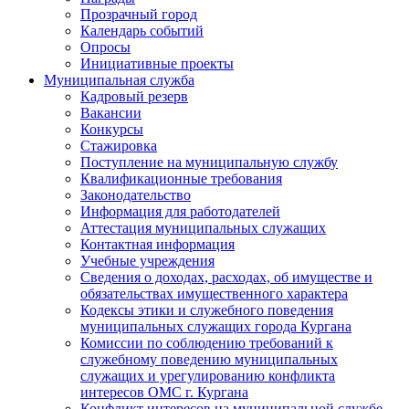
Прозрачный город
Календарь событий
Опросы
Инициативные проекты
Муниципальная служба
Кадровый резерв
Вакансии
Конкурсы
Стажировка
Поступление на муниципальную службу
Квалификационные требования
Законодательство
Информация для работодателей
Аттестация муниципальных служащих
Контактная информация
Учебные учреждения
Сведения о доходах, расходах, об имуществе и
обязательствах имущественного характера
Кодексы этики и служебного поведения
муниципальных служащих города Кургана
Комиссии по соблюдению требований к
служебному поведению муниципальных
служащих и урегулированию конфликта
интересов ОМС г. Кургана
Конфликт интересов на муниципальной службе