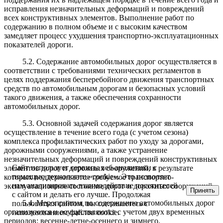
исправления незначительных деформаций и повреждений
всех конструктивных элементов. Выполнение работ по
содержанию в полном объеме и с высоким качеством
замедляет процесс ухудшения транспортно-эксплуатационных
показателей дороги.
5.2. Содержание автомобильных дорог осуществляется в
соответствии с требованиями технических регламентов в
целях поддержания бесперебойного движения транспортных
средств по автомобильным дорогам и безопасных условий
такого движения, а также обеспечения сохранности
автомобильных дорог.
5.3. Основной задачей содержания дорог является
осуществление в течение всего года (с учетом сезона)
комплекса профилактических работ по уходу за дорогами,
дорожными сооружениями, а также устранение
незначительных деформаций и повреждений конструктивных
Сайт использует сервисы веб-аналитики с
элементов дорог и дорожных сооружений, в результате
помощью технологии «cookie». Это позволяет
которых поддерживается требуемое транспортно-
нам анализировать взаимодействие посетителей
эксплуатационное состояние дорог и дорожных сооружений.
Принять
с сайтом и делать его лучше. Продолжая
5.4. Мероприятия по содержанию автомобильных дорог
пользоваться сайтом, вы соглашаетесь с
организуются и осуществляются с учетом двух временных
использованием файлов cookie.
периодов: весенне-летне-осеннего и зимнего.