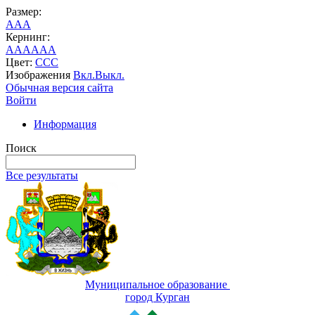
Размер:
A
A
A
Кернинг:
AA
AA
AA
Цвет:
C
C
C
Изображения
Вкл.
Выкл.
Обычная версия сайта
Войти
Информация
Поиск
Все результаты
Муниципальное образование
город Курган