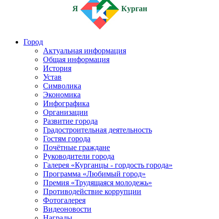
Я
Курган
Город
Актуальная информация
Общая информация
История
Устав
Символика
Экономика
Инфографика
Организации
Развитие города
Градостроительная деятельность
Гостям города
Почётные граждане
Руководители города
Галерея «Курганцы - гордость города»
Программа «Любимый город»
Премия «Трудящаяся молодежь»
Противодействие коррупции
Фотогалерея
Видеоновости
Награды