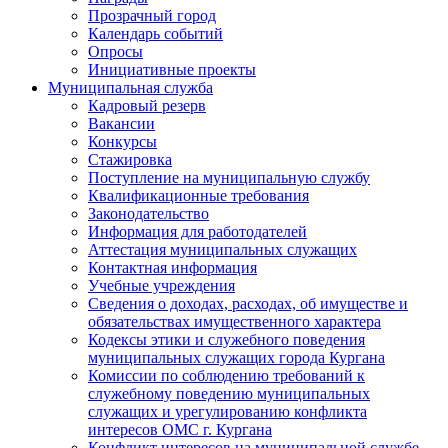
Прозрачный город
Календарь событий
Опросы
Инициативные проекты
Муниципальная служба
Кадровый резерв
Вакансии
Конкурсы
Стажировка
Поступление на муниципальную службу
Квалификационные требования
Законодательство
Информация для работодателей
Аттестация муниципальных служащих
Контактная информация
Учебные учреждения
Сведения о доходах, расходах, об имуществе и
обязательствах имущественного характера
Кодексы этики и служебного поведения
муниципальных служащих города Кургана
Комиссии по соблюдению требований к
служебному поведению муниципальных
служащих и урегулированию конфликта
интересов ОМС г. Кургана
Конфликт интересов на муниципальной службе