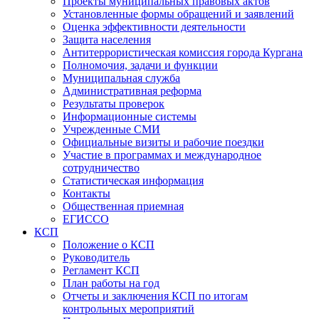
Проекты муниципальных правовых актов
Установленные формы обращений и заявлений
Оценка эффективности деятельности
Защита населения
Антитеррористическая комиссия города Кургана
Полномочия, задачи и функции
Муниципальная служба
Административная реформа
Результаты проверок
Информационные системы
Учрежденные СМИ
Официальные визиты и рабочие поездки
Участие в программах и международное
сотрудничество
Статистическая информация
Контакты
Общественная приемная
ЕГИССО
КСП
Положение о КСП
Руководитель
Регламент КСП
План работы на год
Отчеты и заключения КСП по итогам
контрольных мероприятий