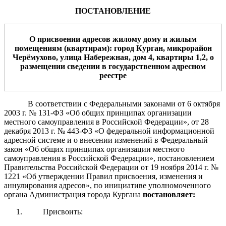
ПОСТАНОВЛЕНИЕ
О присвоении адрес
ов
жилому дому и жилым
помещениям (квартир
ам
)
:
город Курган,
микрорайон
Черёмухово,
улица Набережная
,
дом 4, квартиры 1,2
,
о
размещени
и
сведени
и
в государственном адресном
реестре
В соответствии с Федеральными законами от 6 октября
2003 г. № 131-ФЗ «Об общих принципах организации
местного самоуправления в Российской Федерации», от 28
декабря 2013 г. № 443-ФЗ «О федеральной информационной
адресной системе и о внесении изменений в Федеральный
закон «Об общих принципах организации местного
самоуправления в Российской Федерации»,
постановлением
Правительства Российской Федерации от 19 ноября 2014 г. №
1221 «Об утверждении Правил присвоения, изменения и
аннулирования адресов», по инициативе уполномоченного
органа
Администрация города Кургана
постановляет:
Присвоить: