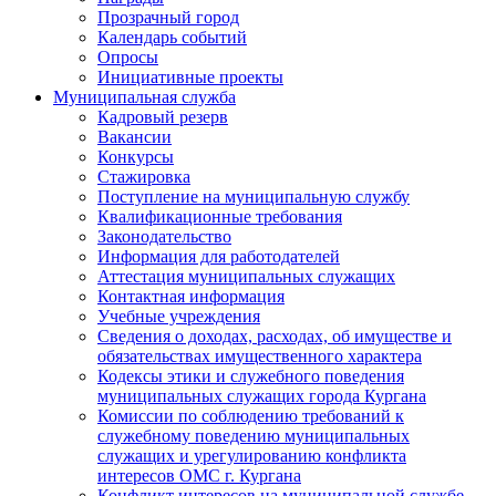
Прозрачный город
Календарь событий
Опросы
Инициативные проекты
Муниципальная служба
Кадровый резерв
Вакансии
Конкурсы
Стажировка
Поступление на муниципальную службу
Квалификационные требования
Законодательство
Информация для работодателей
Аттестация муниципальных служащих
Контактная информация
Учебные учреждения
Сведения о доходах, расходах, об имуществе и
обязательствах имущественного характера
Кодексы этики и служебного поведения
муниципальных служащих города Кургана
Комиссии по соблюдению требований к
служебному поведению муниципальных
служащих и урегулированию конфликта
интересов ОМС г. Кургана
Конфликт интересов на муниципальной службе