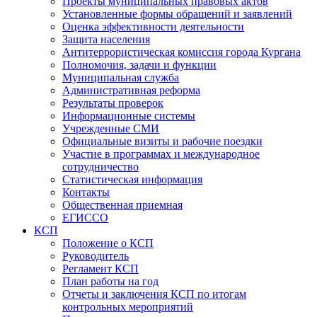
Проекты муниципальных правовых актов
Установленные формы обращений и заявлений
Оценка эффективности деятельности
Защита населения
Антитеррористическая комиссия города Кургана
Полномочия, задачи и функции
Муниципальная служба
Административная реформа
Результаты проверок
Информационные системы
Учрежденные СМИ
Официальные визиты и рабочие поездки
Участие в программах и международное
сотрудничество
Статистическая информация
Контакты
Общественная приемная
ЕГИССО
КСП
Положение о КСП
Руководитель
Регламент КСП
План работы на год
Отчеты и заключения КСП по итогам
контрольных мероприятий