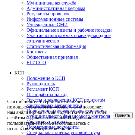
Муниципальная служба
Административная реформа
Результаты проверок
Информационные системы
Учрежденные СМИ
Официальные визиты и рабочие поездки
Участие в программах и международное
сотрудничество
Статистическая информация
Контакты
Общественная приемная
ЕГИССО
КСП
Положение о КСП
Руководитель
Регламент КСП
План работы на год
Отчеты и заключения КСП по итогам
Сайт использует сервисы веб-аналитики с
контрольных мероприятий
помощью технологии «cookie». Это позволяет
Положение о порядке осуществления
нам анализировать взаимодействие посетителей
Принять
муниципального финансового контроля
с сайтом и делать его лучше. Продолжая
Сведения о доходах
пользоваться сайтом, вы соглашаетесь с
Нормативные документы
использованием файлов cookie.
Специальная оценка условий труда