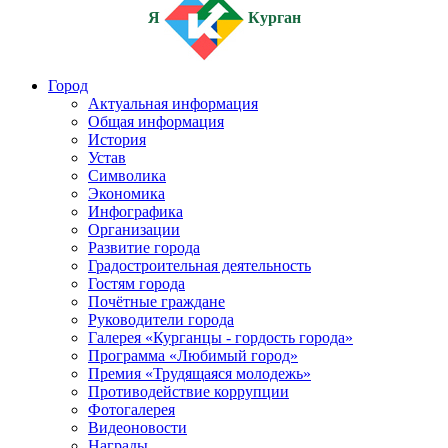
Я
Курган
Город
Актуальная информация
Общая информация
История
Устав
Символика
Экономика
Инфографика
Организации
Развитие города
Градостроительная деятельность
Гостям города
Почётные граждане
Руководители города
Галерея «Курганцы - гордость города»
Программа «Любимый город»
Премия «Трудящаяся молодежь»
Противодействие коррупции
Фотогалерея
Видеоновости
Награды