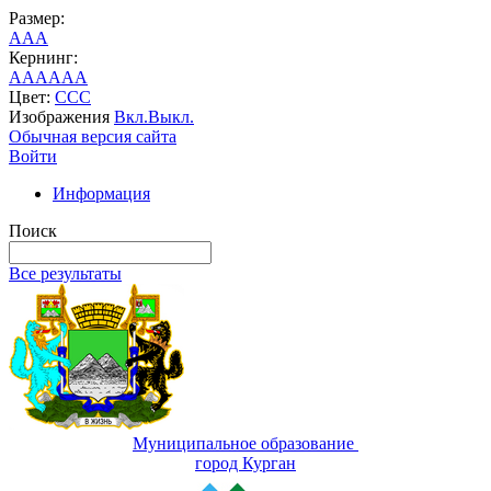
Размер:
A
A
A
Кернинг:
AA
AA
AA
Цвет:
C
C
C
Изображения
Вкл.
Выкл.
Обычная версия сайта
Войти
Информация
Поиск
Все результаты
Муниципальное образование
город Курган