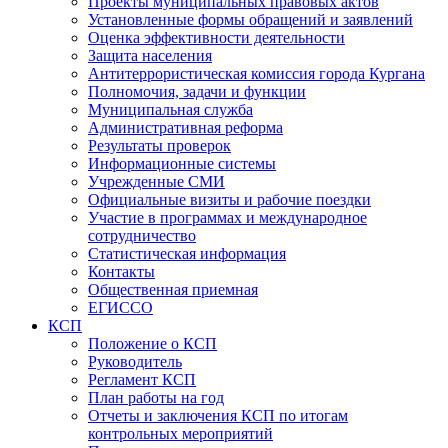
Проекты муниципальных правовых актов
Установленные формы обращений и заявлений
Оценка эффективности деятельности
Защита населения
Антитеррористическая комиссия города Кургана
Полномочия, задачи и функции
Муниципальная служба
Административная реформа
Результаты проверок
Информационные системы
Учрежденные СМИ
Официальные визиты и рабочие поездки
Участие в программах и международное
сотрудничество
Статистическая информация
Контакты
Общественная приемная
ЕГИССО
КСП
Положение о КСП
Руководитель
Регламент КСП
План работы на год
Отчеты и заключения КСП по итогам
контрольных мероприятий