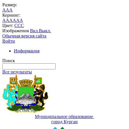
Размер:
A
A
A
Кернинг:
AA
AA
AA
Цвет:
C
C
C
Изображения
Вкл.
Выкл.
Обычная версия сайта
Войти
Информация
Поиск
Все результаты
Муниципальное образование
город Курган