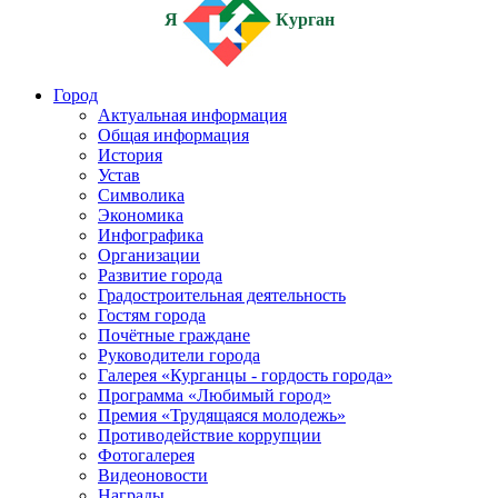
Я
Курган
Город
Актуальная информация
Общая информация
История
Устав
Символика
Экономика
Инфографика
Организации
Развитие города
Градостроительная деятельность
Гостям города
Почётные граждане
Руководители города
Галерея «Курганцы - гордость города»
Программа «Любимый город»
Премия «Трудящаяся молодежь»
Противодействие коррупции
Фотогалерея
Видеоновости
Награды