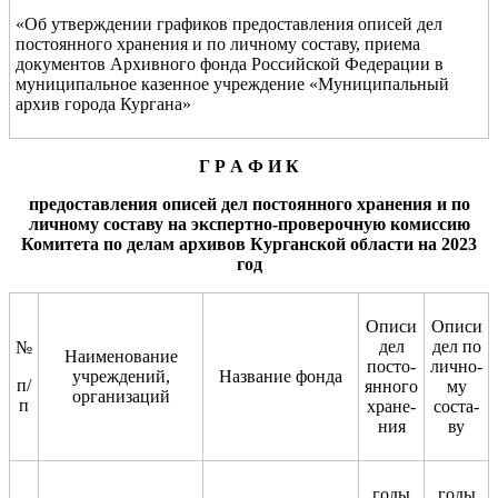
«Об утверждении графиков предоставления описей дел
постоянного хранения и по личному составу, приема
документов Архивного фонда Российской Федерации в
муниципальное казенное учреждение «Муниципальный
архив города Кургана»
Г Р А Ф И К
предоставления описей дел постоянного хранения и по
личному составу на экспертно-проверочную комиссию
Комитета по делам архивов
Курганской области на 20
2
3
год
Описи
Описи
дел
дел по
№
Наименование
посто-
лично-
учреждений,
Название фонда
п/
янного
му
организаций
п
хране-
соста-
ния
ву
годы
годы