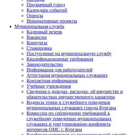
Прозрачный город
Календарь событий
Опросы
Инициативные проекты
Муниципальная служба
Кадровый резерв
Вакансии
Конкурсы
Стажировка
Поступление на муниципальную службу
Квалификационные требования
Законодательство
Информация для работодателей
Аттестация муниципальных служащих
Контактная информация
Учебные учреждения
Сведения о доходах, расходах, об имуществе и
обязательствах имущественного характера
Кодексы этики и служебного поведения
муниципальных служащих города Кургана
Комиссии по соблюдению требований к
служебному поведению муниципальных
служащих и урегулированию конфликта
интересов ОМС г. Кургана
Конфликт интересов на муниципальной службе