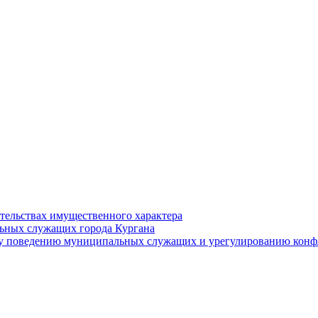
ательствах имущественного характера
ьных служащих города Кургана
у поведению муниципальных служащих и урегулированию конфл