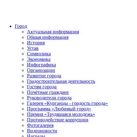
Город
Актуальная информация
Общая информация
История
Устав
Символика
Экономика
Инфографика
Организации
Развитие города
Градостроительная деятельность
Гостям города
Почётные граждане
Руководители города
Галерея «Курганцы - гордость города»
Программа «Любимый город»
Премия «Трудящаяся молодежь»
Противодействие коррупции
Фотогалерея
Видеоновости
Награды