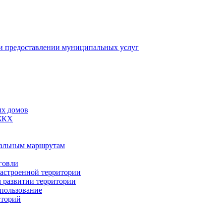
 предоставлении муниципальных услуг
ых домов
 ЖКХ
пальным маршрутам
говли
застроенной территории
м развитии территории
спользование
иторий