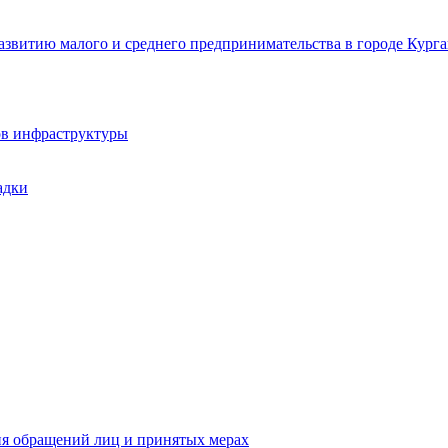
звитию малого и среднего предпринимательства в городе Курга
ов инфраструктуры
адки
ия обращений лиц и принятых мерах