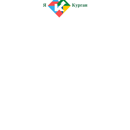
Я
Курган