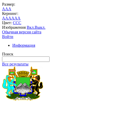
Размер:
A
A
A
Кернинг:
AA
AA
AA
Цвет:
C
C
C
Изображения
Вкл.
Выкл.
Обычная версия сайта
Войти
Информация
Поиск
Все результаты