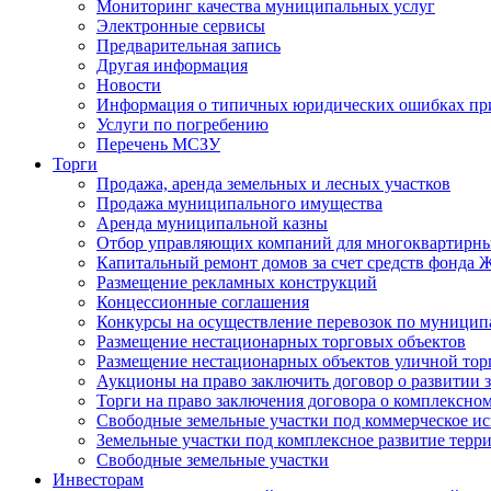
Мониторинг качества муниципальных услуг
Электронные сервисы
Предварительная запись
Другая информация
Новости
Информация о типичных юридических ошибках при
Услуги по погребению
Перечень МСЗУ
Торги
Продажа, аренда земельных и лесных участков
Продажа муниципального имущества
Аренда муниципальной казны
Отбор управляющих компаний для многоквартирн
Капитальный ремонт домов за счет средств фонда
Размещение рекламных конструкций
Концессионные соглашения
Конкурсы на осуществление перевозок по муници
Размещение нестационарных торговых объектов
Размещение нестационарных объектов уличной тор
Аукционы на право заключить договор о развитии 
Торги на право заключения договора о комплексно
Свободные земельные участки под коммерческое и
Земельные участки под комплексное развитие терр
Свободные земельные участки
Инвесторам