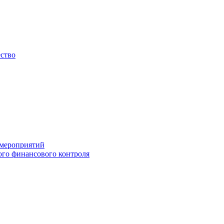
ество
 мероприятий
го финансового контроля