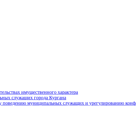
ательствах имущественного характера
ьных служащих города Кургана
у поведению муниципальных служащих и урегулированию конфл