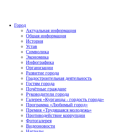
Город
Актуальная информация
Общая информация
История
Устав
Символика
Экономика
Инфографика
Организации
Развитие города
Градостроительная деятельность
Гостям города
Почётные граждане
Руководители города
Галерея «Курганцы - гордость города»
Программа «Любимый город»
Премия «Трудящаяся молодежь»
Противодействие коррупции
Фотогалерея
Видеоновости
Награды