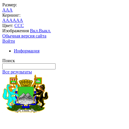
Размер:
A
A
A
Кернинг:
AA
AA
AA
Цвет:
C
C
C
Изображения
Вкл.
Выкл.
Обычная версия сайта
Войти
Информация
Поиск
Все результаты