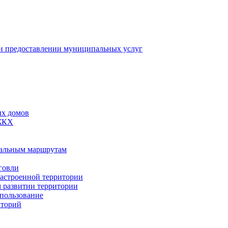
 предоставлении муниципальных услуг
ых домов
 ЖКХ
пальным маршрутам
говли
застроенной территории
м развитии территории
спользование
иторий