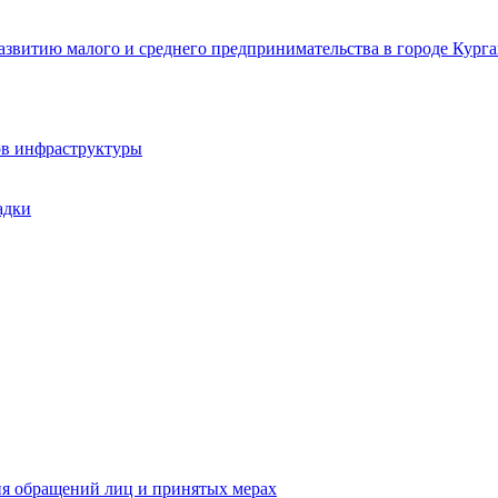
звитию малого и среднего предпринимательства в городе Курга
ов инфраструктуры
адки
ия обращений лиц и принятых мерах