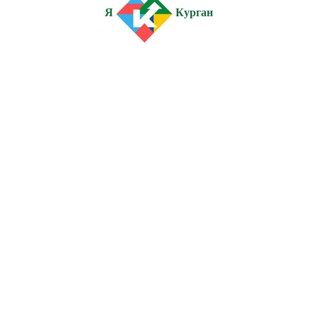
Я
Курган