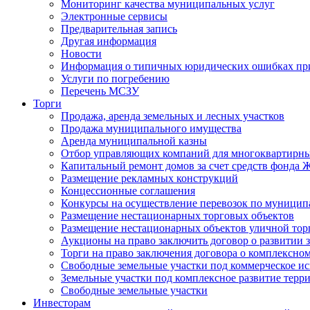
Мониторинг качества муниципальных услуг
Электронные сервисы
Предварительная запись
Другая информация
Новости
Информация о типичных юридических ошибках при
Услуги по погребению
Перечень МСЗУ
Торги
Продажа, аренда земельных и лесных участков
Продажа муниципального имущества
Аренда муниципальной казны
Отбор управляющих компаний для многоквартирн
Капитальный ремонт домов за счет средств фонда
Размещение рекламных конструкций
Концессионные соглашения
Конкурсы на осуществление перевозок по муници
Размещение нестационарных торговых объектов
Размещение нестационарных объектов уличной тор
Аукционы на право заключить договор о развитии 
Торги на право заключения договора о комплексно
Свободные земельные участки под коммерческое и
Земельные участки под комплексное развитие терр
Свободные земельные участки
Инвесторам