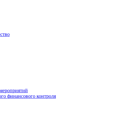
ество
 мероприятий
го финансового контроля