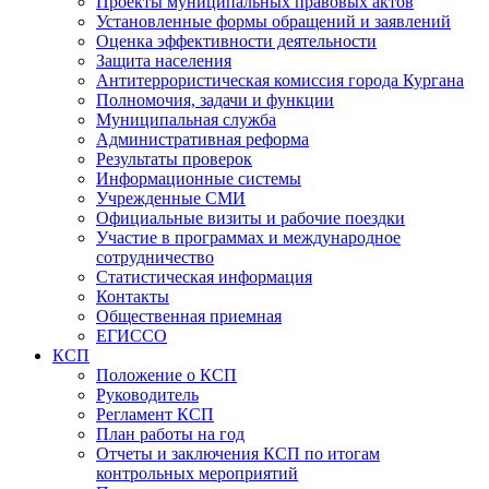
Проекты муниципальных правовых актов
Установленные формы обращений и заявлений
Оценка эффективности деятельности
Защита населения
Антитеррористическая комиссия города Кургана
Полномочия, задачи и функции
Муниципальная служба
Административная реформа
Результаты проверок
Информационные системы
Учрежденные СМИ
Официальные визиты и рабочие поездки
Участие в программах и международное
сотрудничество
Статистическая информация
Контакты
Общественная приемная
ЕГИССО
КСП
Положение о КСП
Руководитель
Регламент КСП
План работы на год
Отчеты и заключения КСП по итогам
контрольных мероприятий