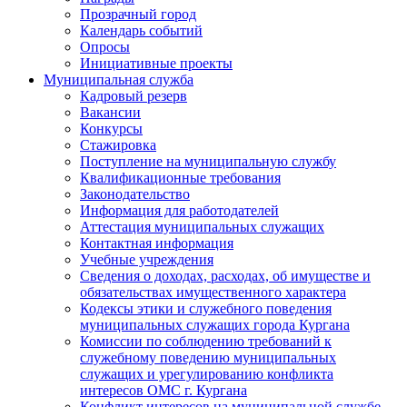
Прозрачный город
Календарь событий
Опросы
Инициативные проекты
Муниципальная служба
Кадровый резерв
Вакансии
Конкурсы
Стажировка
Поступление на муниципальную службу
Квалификационные требования
Законодательство
Информация для работодателей
Аттестация муниципальных служащих
Контактная информация
Учебные учреждения
Сведения о доходах, расходах, об имуществе и
обязательствах имущественного характера
Кодексы этики и служебного поведения
муниципальных служащих города Кургана
Комиссии по соблюдению требований к
служебному поведению муниципальных
служащих и урегулированию конфликта
интересов ОМС г. Кургана
Конфликт интересов на муниципальной службе