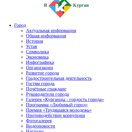
Я
Курган
Город
Актуальная информация
Общая информация
История
Устав
Символика
Экономика
Инфографика
Организации
Развитие города
Градостроительная деятельность
Гостям города
Почётные граждане
Руководители города
Галерея «Курганцы - гордость города»
Программа «Любимый город»
Премия «Трудящаяся молодежь»
Противодействие коррупции
Фотогалерея
Видеоновости
Награды