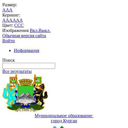
Размер:
A
A
A
Кернинг:
AA
AA
AA
Цвет:
C
C
C
Изображения
Вкл.
Выкл.
Обычная версия сайта
Войти
Информация
Поиск
Все результаты
Муниципальное образование
город Курган