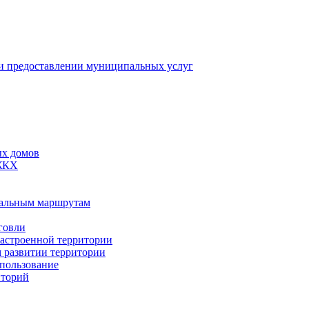
 предоставлении муниципальных услуг
ых домов
 ЖКХ
пальным маршрутам
говли
застроенной территории
м развитии территории
спользование
иторий