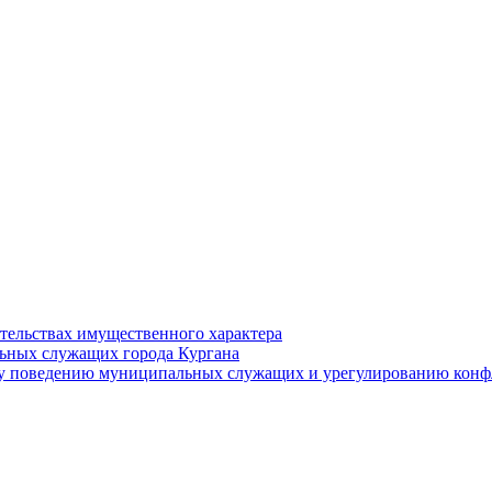
ательствах имущественного характера
ьных служащих города Кургана
у поведению муниципальных служащих и урегулированию конфл