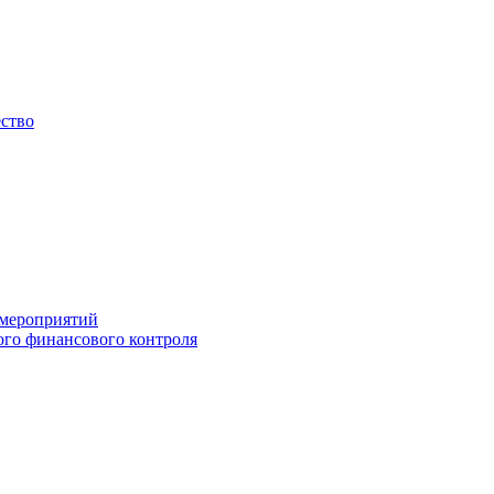
ество
 мероприятий
го финансового контроля