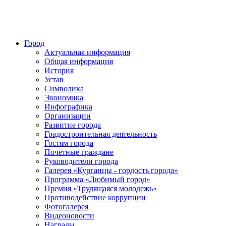
Город
Актуальная информация
Общая информация
История
Устав
Символика
Экономика
Инфографика
Организации
Развитие города
Градостроительная деятельность
Гостям города
Почётные граждане
Руководители города
Галерея «Курганцы - гордость города»
Программа «Любимый город»
Премия «Трудящаяся молодежь»
Противодействие коррупции
Фотогалерея
Видеоновости
Награды