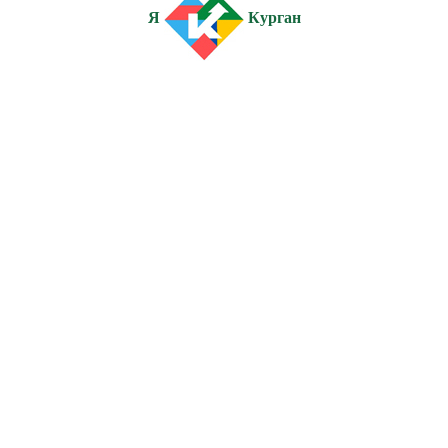
Я
Курган