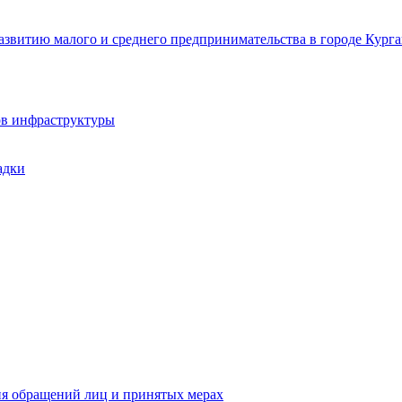
звитию малого и среднего предпринимательства в городе Курга
ов инфраструктуры
адки
ия обращений лиц и принятых мерах