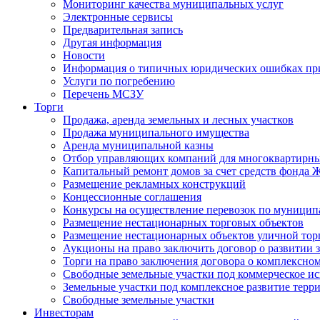
Мониторинг качества муниципальных услуг
Электронные сервисы
Предварительная запись
Другая информация
Новости
Информация о типичных юридических ошибках при
Услуги по погребению
Перечень МСЗУ
Торги
Продажа, аренда земельных и лесных участков
Продажа муниципального имущества
Аренда муниципальной казны
Отбор управляющих компаний для многоквартирн
Капитальный ремонт домов за счет средств фонда
Размещение рекламных конструкций
Концессионные соглашения
Конкурсы на осуществление перевозок по муници
Размещение нестационарных торговых объектов
Размещение нестационарных объектов уличной тор
Аукционы на право заключить договор о развитии 
Торги на право заключения договора о комплексно
Свободные земельные участки под коммерческое и
Земельные участки под комплексное развитие терр
Свободные земельные участки
Инвесторам