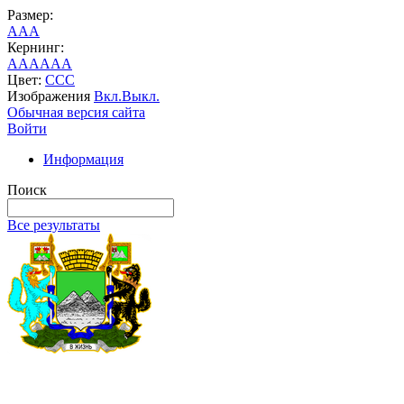
Размер:
A
A
A
Кернинг:
AA
AA
AA
Цвет:
C
C
C
Изображения
Вкл.
Выкл.
Обычная версия сайта
Войти
Информация
Поиск
Все результаты