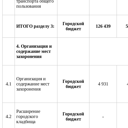
транспорта общего
пользования
Городской
ИТОГО разделу
3
:
12
6
439
5
бюджет
4.
Организация и
содержание мест
захоронения
Организация и
Городской
4.1
содержание мест
4 931
бюджет
захоронения
Расширение
Городской
4.2
городского
-
бюджет
кладбища