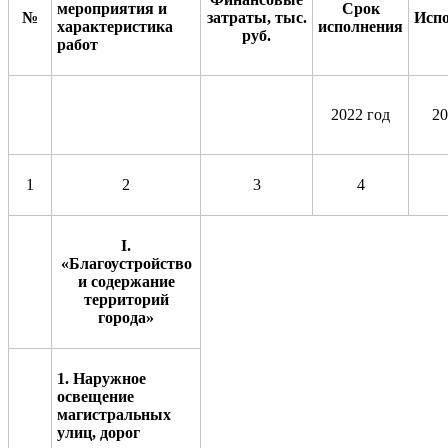
мероприятия и
Срок
№
затраты, тыс.
Исп
характеристика
исполнения
руб.
работ
2022 год
20
1
2
3
4
I
.
«Благоустройство
и содержание
территорий
города»
1.
Наружное
освещение
магистральных
улиц, дорог