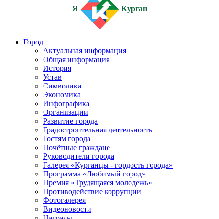
Я
Курган
Город
Актуальная информация
Общая информация
История
Устав
Символика
Экономика
Инфографика
Организации
Развитие города
Градостроительная деятельность
Гостям города
Почётные граждане
Руководители города
Галерея «Курганцы - гордость города»
Программа «Любимый город»
Премия «Трудящаяся молодежь»
Противодействие коррупции
Фотогалерея
Видеоновости
Награды