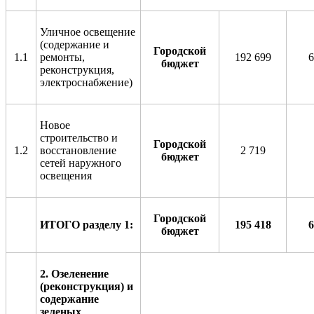
Уличное освещение
(содержание и
Городской
1.1
ремонты,
192 699
6
бюджет
реконструкция,
электроснабжение)
Новое
строительство и
Городской
1.2
восстановление
2 719
бюджет
сетей наружного
освещения
Городской
ИТОГО разделу 1:
1
95
418
бюджет
2
. Озеленение
(реконструкция) и
содержание
зеленых