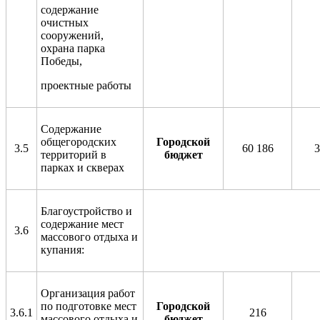
содержание
очистных
сооружений,
охрана парка
Победы,
проектные работы
Содержание
общегородских
Городской
3.5
60 186
3
территорий в
бюджет
парках и скверах
Благоустройство и
содержание мест
3.6
массового отдыха и
купания:
Организация работ
по подготовке мест
Городской
3.6.1
216
массового отдыха и
бюджет