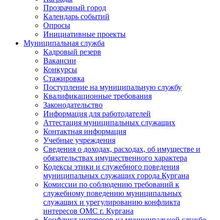
Прозрачный город
Календарь событий
Опросы
Инициативные проекты
Муниципальная служба
Кадровый резерв
Вакансии
Конкурсы
Стажировка
Поступление на муниципальную службу
Квалификационные требования
Законодательство
Информация для работодателей
Аттестация муниципальных служащих
Контактная информация
Учебные учреждения
Сведения о доходах, расходах, об имуществе и
обязательствах имущественного характера
Кодексы этики и служебного поведения
муниципальных служащих города Кургана
Комиссии по соблюдению требований к
служебному поведению муниципальных
служащих и урегулированию конфликта
интересов ОМС г. Кургана
Конфликт интересов на муниципальной службе