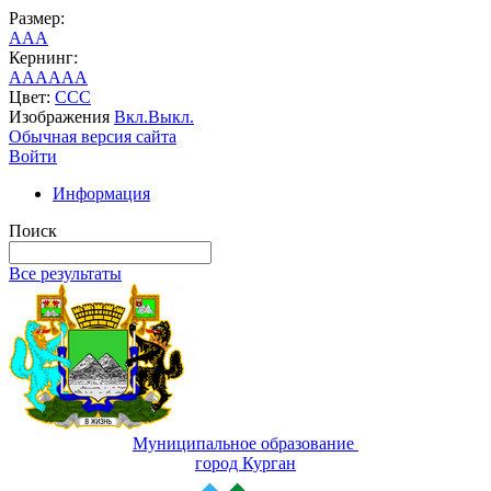
Размер:
A
A
A
Кернинг:
AA
AA
AA
Цвет:
C
C
C
Изображения
Вкл.
Выкл.
Обычная версия сайта
Войти
Информация
Поиск
Все результаты
Муниципальное образование
город Курган