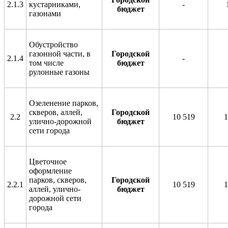
2.1.3
кустарниками,
-
бюджет
газонами
Обустройство
газонной части, в
Городской
2.1.4
-
том числе
бюджет
рулонные газоны
Озеленение парков,
скверов, аллей,
Городской
2.2
10 519
1
улично-дорожной
бюджет
сети города
Цветочное
оформление
парков, скверов,
Городской
2.2.1
10 519
1
аллей, улично-
бюджет
дорожной сети
города