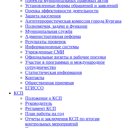
Проекты муниципальных правовых актов
Установленные формы обращений и заявлений
Оценка эффективности деятельности
Защита населения
Антитеррористическая комиссия города Кургана
Полномочия, задачи и функции
Муниципальная служба
Административная реформа
Результаты проверок
Информационные системы
Учрежденные СМИ
Официальные визиты и рабочие поездки
Участие в программах и международное
сотрудничество
Статистическая информация
Контакты
Общественная приемная
ЕГИССО
КСП
Положение о КСП
Руководитель
Регламент КСП
План работы на год
Отчеты и заключения КСП по итогам
контрольных мероприятий