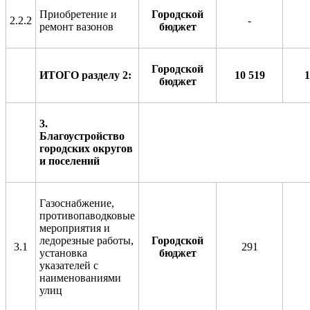
Приобретение и
Городской
2.2.2
-
ремонт вазонов
бюджет
Городской
ИТОГО разделу 2:
1
0
5
19
1
бюджет
3.
Благоустройство
городских округов
и поселений
Газоснабжение,
противопаводковые
мероприятия и
ледорезные работы,
Городской
3.1
291
установка
бюджет
указателей с
наименованиями
улиц