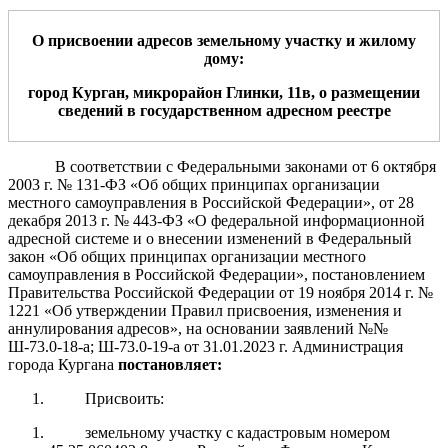
О присвоении адрес
ов
земельному участку
и жилому
дому
:
город Курган,
микрорайон
Глинки
,
11в
,
о размещени
и
сведени
й
в государственном адресном реестре
В соответствии с Федеральными законами от 6 октября
2003 г. № 131-ФЗ «Об общих принципах организации
местного самоуправления
в
Российской Федерации», от 28
декабря 2013 г. № 443-ФЗ
«О федеральной информационной
адресной системе и о внесении изменений
в Федеральный
закон «Об общих принципах организации местного
самоуправления в Российской Федерации»,
постановлением
Правительства Российской Федерации от 19 ноября 2014 г. №
1221 «Об утверждении Правил присвоения, изменения и
аннулирования адресов», на основании заявлений №№
Ш-73.0-18-а; Ш-73.0-19-а от 31.01.2023 г.
Администрация
города Кургана
постановляет:
Присвоить:
земельному участку с кадастровым номером