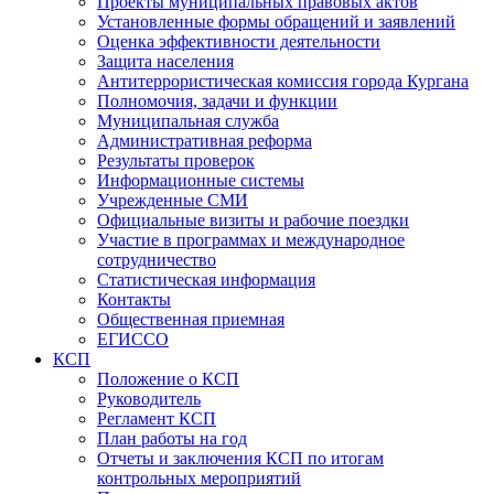
Проекты муниципальных правовых актов
Установленные формы обращений и заявлений
Оценка эффективности деятельности
Защита населения
Антитеррористическая комиссия города Кургана
Полномочия, задачи и функции
Муниципальная служба
Административная реформа
Результаты проверок
Информационные системы
Учрежденные СМИ
Официальные визиты и рабочие поездки
Участие в программах и международное
сотрудничество
Статистическая информация
Контакты
Общественная приемная
ЕГИССО
КСП
Положение о КСП
Руководитель
Регламент КСП
План работы на год
Отчеты и заключения КСП по итогам
контрольных мероприятий