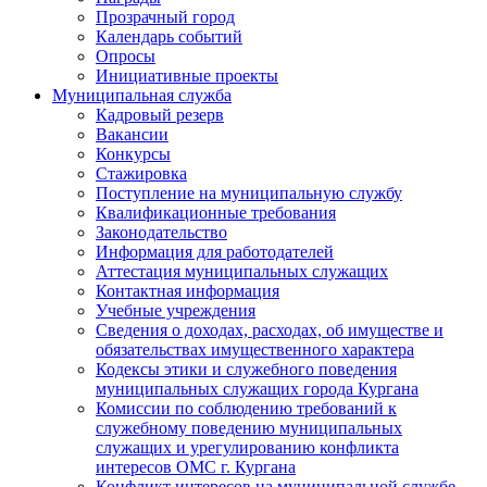
Прозрачный город
Календарь событий
Опросы
Инициативные проекты
Муниципальная служба
Кадровый резерв
Вакансии
Конкурсы
Стажировка
Поступление на муниципальную службу
Квалификационные требования
Законодательство
Информация для работодателей
Аттестация муниципальных служащих
Контактная информация
Учебные учреждения
Сведения о доходах, расходах, об имуществе и
обязательствах имущественного характера
Кодексы этики и служебного поведения
муниципальных служащих города Кургана
Комиссии по соблюдению требований к
служебному поведению муниципальных
служащих и урегулированию конфликта
интересов ОМС г. Кургана
Конфликт интересов на муниципальной службе