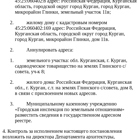
45:25:060402:8 адрес: Российская Федерация, Курганская
область, городской округ город Курган, город Курган,
микрорайон Глинки, земельный участок 11в;
жилому дому с кадастровым номером
45:25:060402:169 адрес: Российская Федерация,
Курганская область, городской округ город Курган,
город Курган, микрорайон Глинки, дом 11в.
Аннулировать адреса:
земельного участка: обл. Курганская, г. Курган,
садоводческое товарищество на землях Глинского с/
совета, уч-к 8;
жилого дома: Российская Федерация, Курганская
обл., г. Курган, с.т. на землях Глинского с/совета, дом 8,
в связи с присвоением новых адресов.
Муниципальному казенному учреждению
«Городская инспекция по земельным отношениям»
разместить сведения в государственном адресном
реестре.
4
. Контроль за исполнением настоящего постановления
возложить на директора Департамента архитектуры,