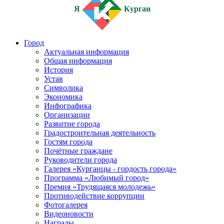
Я
Курган
Город
Актуальная информация
Общая информация
История
Устав
Символика
Экономика
Инфографика
Организации
Развитие города
Градостроительная деятельность
Гостям города
Почётные граждане
Руководители города
Галерея «Курганцы - гордость города»
Программа «Любимый город»
Премия «Трудящаяся молодежь»
Противодействие коррупции
Фотогалерея
Видеоновости
Награды