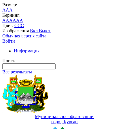
Размер:
A
A
A
Кернинг:
AA
AA
AA
Цвет:
C
C
C
Изображения
Вкл.
Выкл.
Обычная версия сайта
Войти
Информация
Поиск
Все результаты
Муниципальное образование
город Курган