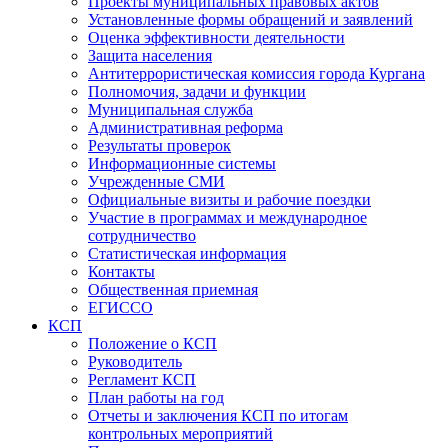
Проекты муниципальных правовых актов
Установленные формы обращений и заявлений
Оценка эффективности деятельности
Защита населения
Антитеррористическая комиссия города Кургана
Полномочия, задачи и функции
Муниципальная служба
Административная реформа
Результаты проверок
Информационные системы
Учрежденные СМИ
Официальные визиты и рабочие поездки
Участие в программах и международное
сотрудничество
Статистическая информация
Контакты
Общественная приемная
ЕГИССО
КСП
Положение о КСП
Руководитель
Регламент КСП
План работы на год
Отчеты и заключения КСП по итогам
контрольных мероприятий