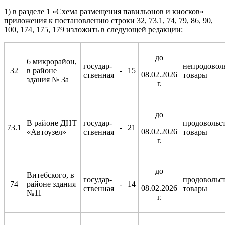
1) в разделе 1 «Схема размещения павильонов и киосков»
приложения к постановлению строки 32, 73.1, 74, 79, 86, 90,
100, 174, 175, 179 изложить в следующей редакции:
д
о
6 микрорайон,
государ-
непродовол
32
в районе
-
15
08.02.2026
ственная
товары
здания № 3а
г.
д
о
В районе ДНТ
государ-
продовольс
73.1
-
21
08.02.2026
«Автоузел»
ственная
товары
г.
д
о
Витебского, в
государ-
продовольс
74
районе здания
-
14
08.02.2026
ственная
товары
№11
г.