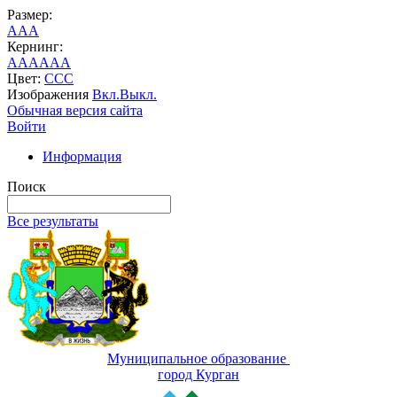
Размер:
A
A
A
Кернинг:
AA
AA
AA
Цвет:
C
C
C
Изображения
Вкл.
Выкл.
Обычная версия сайта
Войти
Информация
Поиск
Все результаты
Муниципальное образование
город Курган