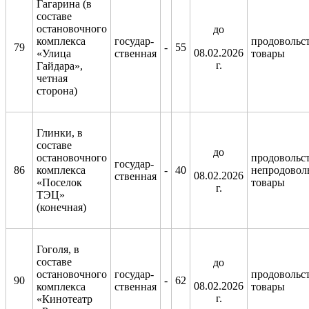
Гагарина (в
составе
остановочного
д
о
комплекса
государ-
продовольс
79
-
55
08.02.2026
«Улица
ственная
товары
г.
Гайдара»,
четная
сторона)
Глинки, в
составе
д
о
остановочного
продовольс
государ-
86
комплекса
-
40
непродовол
08.02.2026
ственная
«Поселок
товары
г.
ТЭЦ»
(конечная)
Гоголя, в
составе
д
о
остановочного
государ-
продовольс
90
-
62
08.02.2026
комплекса
ственная
товары
г.
«Кинотеатр