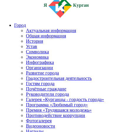
Я
Курган
Город
Актуальная информация
Общая информация
История
Устав
Символика
Экономика
Инфографика
Организации
Развитие города
Градостроительная деятельность
Гостям города
Почётные граждане
Руководители города
Галерея «Курганцы - гордость города»
Программа «Любимый город»
Премия «Трудящаяся молодежь»
Противодействие коррупции
Фотогалерея
Видеоновости
Награды