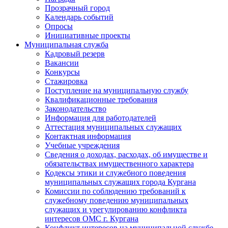
Прозрачный город
Календарь событий
Опросы
Инициативные проекты
Муниципальная служба
Кадровый резерв
Вакансии
Конкурсы
Стажировка
Поступление на муниципальную службу
Квалификационные требования
Законодательство
Информация для работодателей
Аттестация муниципальных служащих
Контактная информация
Учебные учреждения
Сведения о доходах, расходах, об имуществе и
обязательствах имущественного характера
Кодексы этики и служебного поведения
муниципальных служащих города Кургана
Комиссии по соблюдению требований к
служебному поведению муниципальных
служащих и урегулированию конфликта
интересов ОМС г. Кургана
Конфликт интересов на муниципальной службе