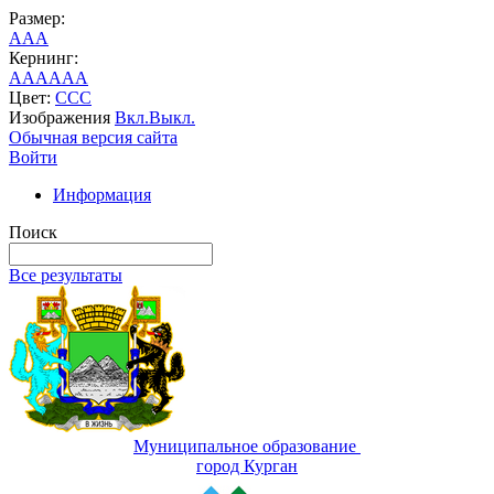
Размер:
A
A
A
Кернинг:
AA
AA
AA
Цвет:
C
C
C
Изображения
Вкл.
Выкл.
Обычная версия сайта
Войти
Информация
Поиск
Все результаты
Муниципальное образование
город Курган