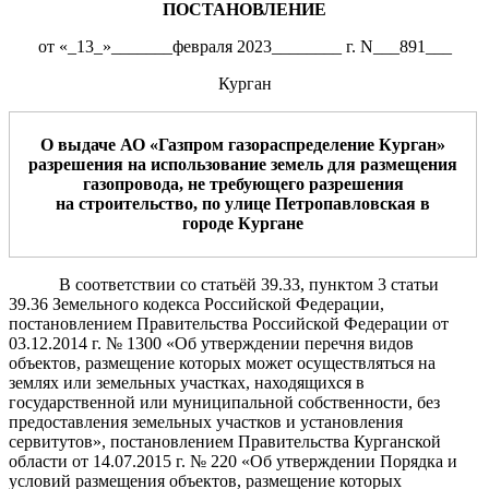
ПОСТАНОВЛЕНИЕ
от «_13_»_______февраля 2023________ г. N___891___
Курган
О выдаче АО «
Газпром газораспределение Курган
»
разрешения
н
а использование
земель
для
размещения
газопровода
,
не требующего
разрешения
на
строительство,
по улице
Петропавловская
в
город
е
Курган
е
В соответствии со статьёй 39.33, пунктом 3 статьи
39.36 Земельного кодекса Российской Федерации,
постановлением Правительства Российской Федерации от
03.12.2014 г. № 1300 «Об утверждении перечня видов
объектов, размещение которых может осуществляться на
землях или земельных участках, находящихся в
государственной или муниципальной собственности, без
предоставления земельных участков и установления
сервитутов», постановлением Правительства Курганской
области от 14.07.2015 г. № 220 «Об утверждении Порядка и
условий размещения объектов, размещение которых