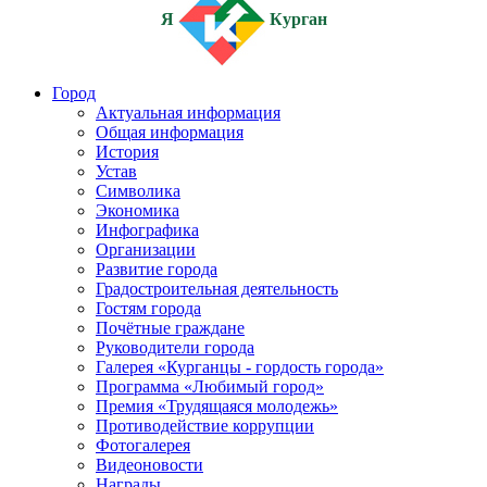
Я
Курган
Город
Актуальная информация
Общая информация
История
Устав
Символика
Экономика
Инфографика
Организации
Развитие города
Градостроительная деятельность
Гостям города
Почётные граждане
Руководители города
Галерея «Курганцы - гордость города»
Программа «Любимый город»
Премия «Трудящаяся молодежь»
Противодействие коррупции
Фотогалерея
Видеоновости
Награды