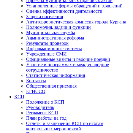
Проекты муниципальных правовых актов
Установленные формы обращений и заявлений
Оценка эффективности деятельности
Защита населения
Антитеррористическая комиссия города Кургана
Полномочия, задачи и функции
Муниципальная служба
Административная реформа
Результаты проверок
Информационные системы
Учрежденные СМИ
Официальные визиты и рабочие поездки
Участие в программах и международное
сотрудничество
Статистическая информация
Контакты
Общественная приемная
ЕГИССО
КСП
Положение о КСП
Руководитель
Регламент КСП
План работы на год
Отчеты и заключения КСП по итогам
контрольных мероприятий