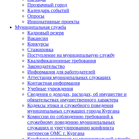
Прозрачный город
Календарь событий
Опросы
Инициативные проекты
Муниципальная служба
Кадровый резерв
Вакансии
Конкурсы
Стажировка
Поступление на муниципальную службу
Квалификационные требования
Законодательство
Информация для работодателей
Аттестация муниципальных служащих
Контактная информация
Учебные учреждения
Сведения о доходах, расходах, об имуществе и
обязательствах имущественного характера
Кодексы этики и служебного поведения
муниципальных служащих города Кургана
Комиссии по соблюдению требований к
служебному поведению муниципальных
служащих и урегулированию конфликта
интересов ОМС г. Кургана
Конфликт интересов на муниципальной службе