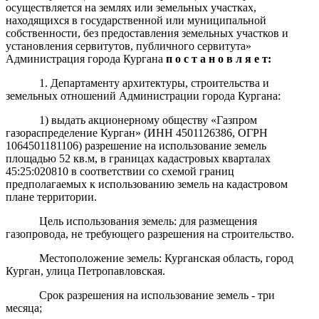
осуществляется на землях или земельных участках,
находящихся в государственной или муниципальной
собственности, без предоставления земельных участков и
установления сервитутов, публичного сервитута»
Администрация города Кургана
п о с т а н о в л я е т:
1. Департаменту архитектуры, строительства и
земельных отношений Администрации города Кургана:
1) выдать акционерному обществу «Газпром
газораспределение Курган»
(ИНН
4501126386
, ОГРН
10
64501181106
)
разрешение на использование земель
площадью 52 кв
.м
,
в границах кадастровых кварталах
45:25:020810 в соответствии со схемой границ
предполагаемых к использованию земель на кадастровом
плане территории.
Цель использования земель: для размещения
газопровода, не требующего разрешения на строительство.
Местоположение земель: Курганская область, город
Курган, улица Петропавловская.
Срок разрешения на использование земель - три
месяца;