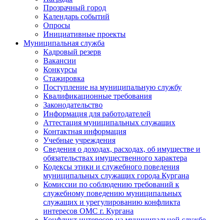
Прозрачный город
Календарь событий
Опросы
Инициативные проекты
Муниципальная служба
Кадровый резерв
Вакансии
Конкурсы
Стажировка
Поступление на муниципальную службу
Квалификационные требования
Законодательство
Информация для работодателей
Аттестация муниципальных служащих
Контактная информация
Учебные учреждения
Сведения о доходах, расходах, об имуществе и
обязательствах имущественного характера
Кодексы этики и служебного поведения
муниципальных служащих города Кургана
Комиссии по соблюдению требований к
служебному поведению муниципальных
служащих и урегулированию конфликта
интересов ОМС г. Кургана
Конфликт интересов на муниципальной службе