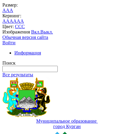
Размер:
A
A
A
Кернинг:
AA
AA
AA
Цвет:
C
C
C
Изображения
Вкл.
Выкл.
Обычная версия сайта
Войти
Информация
Поиск
Все результаты
Муниципальное образование
город Курган