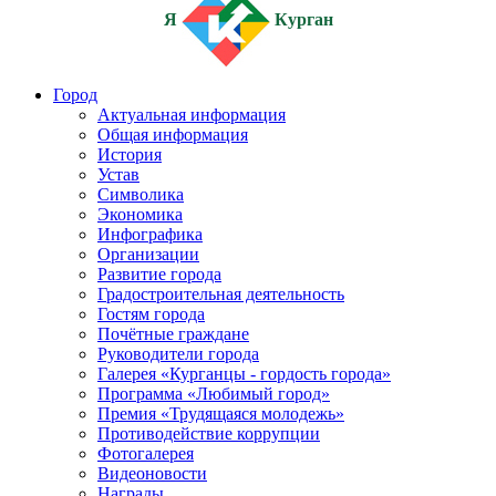
Я
Курган
Город
Актуальная информация
Общая информация
История
Устав
Символика
Экономика
Инфографика
Организации
Развитие города
Градостроительная деятельность
Гостям города
Почётные граждане
Руководители города
Галерея «Курганцы - гордость города»
Программа «Любимый город»
Премия «Трудящаяся молодежь»
Противодействие коррупции
Фотогалерея
Видеоновости
Награды