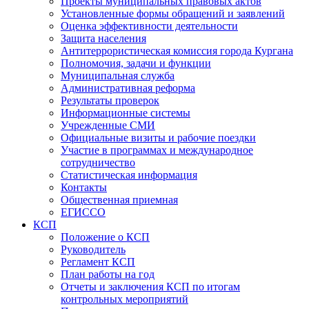
Проекты муниципальных правовых актов
Установленные формы обращений и заявлений
Оценка эффективности деятельности
Защита населения
Антитеррористическая комиссия города Кургана
Полномочия, задачи и функции
Муниципальная служба
Административная реформа
Результаты проверок
Информационные системы
Учрежденные СМИ
Официальные визиты и рабочие поездки
Участие в программах и международное
сотрудничество
Статистическая информация
Контакты
Общественная приемная
ЕГИССО
КСП
Положение о КСП
Руководитель
Регламент КСП
План работы на год
Отчеты и заключения КСП по итогам
контрольных мероприятий