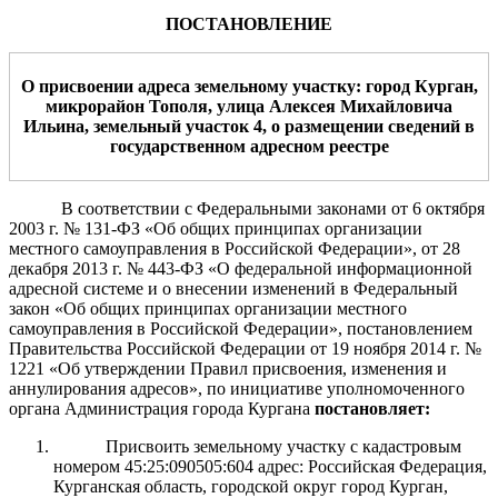
ПОСТАНОВЛЕНИЕ
О присвоении адрес
а
земельному участку:
город Курган,
микрорайон Тополя, улица Алексея Михайловича
Ильина, земельный участок 4
,
о размещени
и
сведени
й
в
государственном адресном реестре
В соответствии с Федеральными законами от 6 октября
2003 г. № 131-ФЗ «Об общих принципах организации
местного самоуправления
в
Российской Федерации», от 28
декабря 2013 г. № 443-ФЗ
«О федеральной информационной
адресной системе и о внесении изменений
в Федеральный
закон «Об общих принципах организации местного
самоуправления в Российской Федерации»,
постановлением
Правительства Российской Федерации от 19 ноября 2014 г. №
1221 «Об утверждении Правил присвоения, изменения и
аннулирования адресов», по инициативе уполномоченного
органа
Администрация
города Кургана
постановляет:
Присвоить земельному участку с кадастровым
номером 45:25:090505:604 адрес: Российская Федерация,
Курганская область, городской округ город Курган,