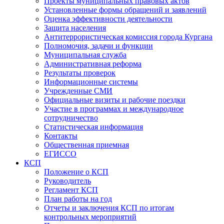
Проекты муниципальных правовых актов
Установленные формы обращений и заявлений
Оценка эффективности деятельности
Защита населения
Антитеррористическая комиссия города Кургана
Полномочия, задачи и функции
Муниципальная служба
Административная реформа
Результаты проверок
Информационные системы
Учрежденные СМИ
Официальные визиты и рабочие поездки
Участие в программах и международное
сотрудничество
Статистическая информация
Контакты
Общественная приемная
ЕГИССО
КСП
Положение о КСП
Руководитель
Регламент КСП
План работы на год
Отчеты и заключения КСП по итогам
контрольных мероприятий