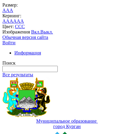
Размер:
A
A
A
Кернинг:
AA
AA
AA
Цвет:
C
C
C
Изображения
Вкл.
Выкл.
Обычная версия сайта
Войти
Информация
Поиск
Все результаты
Муниципальное образование
город Курган