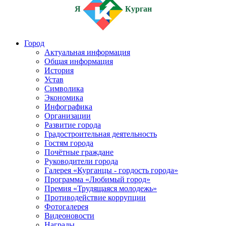
Я
Курган
Город
Актуальная информация
Общая информация
История
Устав
Символика
Экономика
Инфографика
Организации
Развитие города
Градостроительная деятельность
Гостям города
Почётные граждане
Руководители города
Галерея «Курганцы - гордость города»
Программа «Любимый город»
Премия «Трудящаяся молодежь»
Противодействие коррупции
Фотогалерея
Видеоновости
Награды