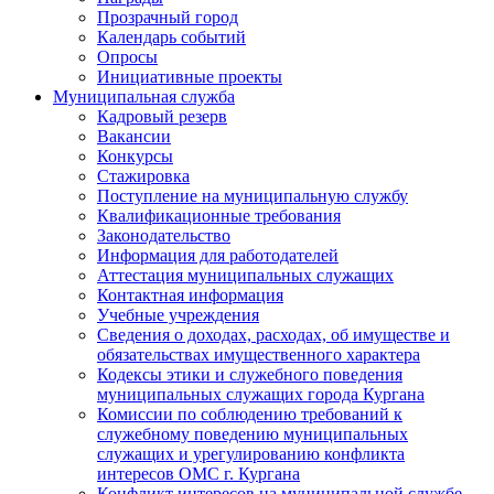
Прозрачный город
Календарь событий
Опросы
Инициативные проекты
Муниципальная служба
Кадровый резерв
Вакансии
Конкурсы
Стажировка
Поступление на муниципальную службу
Квалификационные требования
Законодательство
Информация для работодателей
Аттестация муниципальных служащих
Контактная информация
Учебные учреждения
Сведения о доходах, расходах, об имуществе и
обязательствах имущественного характера
Кодексы этики и служебного поведения
муниципальных служащих города Кургана
Комиссии по соблюдению требований к
служебному поведению муниципальных
служащих и урегулированию конфликта
интересов ОМС г. Кургана
Конфликт интересов на муниципальной службе