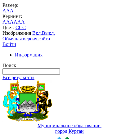
Размер:
A
A
A
Кернинг:
AA
AA
AA
Цвет:
C
C
C
Изображения
Вкл.
Выкл.
Обычная версия сайта
Войти
Информация
Поиск
Все результаты
Муниципальное образование
город Курган