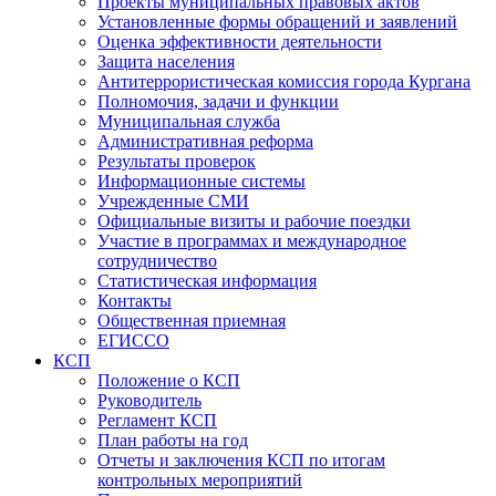
Проекты муниципальных правовых актов
Установленные формы обращений и заявлений
Оценка эффективности деятельности
Защита населения
Антитеррористическая комиссия города Кургана
Полномочия, задачи и функции
Муниципальная служба
Административная реформа
Результаты проверок
Информационные системы
Учрежденные СМИ
Официальные визиты и рабочие поездки
Участие в программах и международное
сотрудничество
Статистическая информация
Контакты
Общественная приемная
ЕГИССО
КСП
Положение о КСП
Руководитель
Регламент КСП
План работы на год
Отчеты и заключения КСП по итогам
контрольных мероприятий