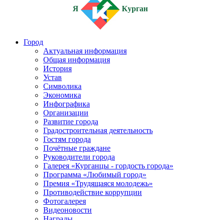
Я
Курган
Город
Актуальная информация
Общая информация
История
Устав
Символика
Экономика
Инфографика
Организации
Развитие города
Градостроительная деятельность
Гостям города
Почётные граждане
Руководители города
Галерея «Курганцы - гордость города»
Программа «Любимый город»
Премия «Трудящаяся молодежь»
Противодействие коррупции
Фотогалерея
Видеоновости
Награды