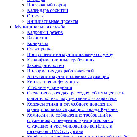
Прозрачный город
Календарь событий
Опросы
Инициативные проекты
Муниципальная служба
Кадровый резерв
Вакансии
Конкурсы
Стажировка
Поступление на муниципальную службу
Квалификационные требования
Законодательство
Информация для работодателей
Аттестация муниципальных служащих
Контактная информация
Учебные учреждения
Сведения о доходах, расходах, об имуществе и
обязательствах имущественного характера
Кодексы этики и служебного поведения
муниципальных служащих города Кургана
Комиссии по соблюдению требований к
служебному поведению муниципальных
служащих и урегулированию конфликта
интересов ОМС г. Кургана
Конфликт интересов на муниципальной службе