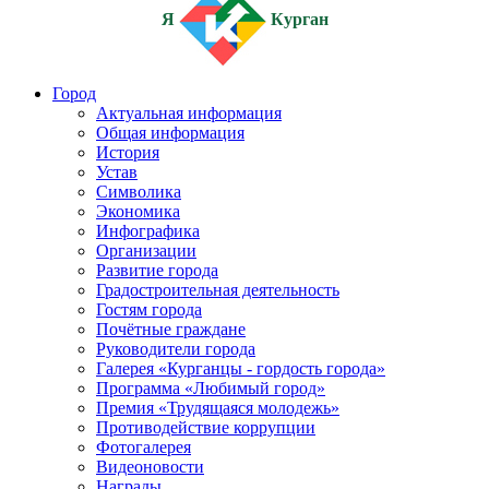
Я
Курган
Город
Актуальная информация
Общая информация
История
Устав
Символика
Экономика
Инфографика
Организации
Развитие города
Градостроительная деятельность
Гостям города
Почётные граждане
Руководители города
Галерея «Курганцы - гордость города»
Программа «Любимый город»
Премия «Трудящаяся молодежь»
Противодействие коррупции
Фотогалерея
Видеоновости
Награды