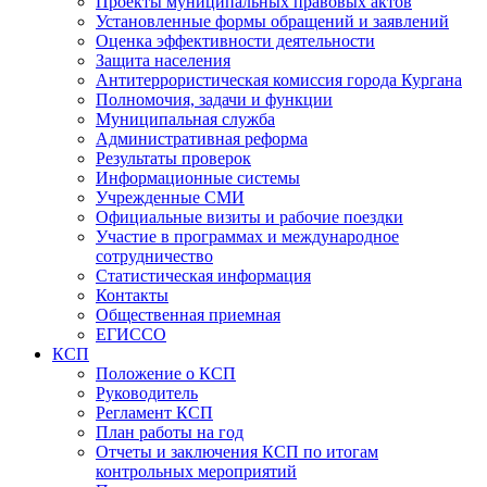
Проекты муниципальных правовых актов
Установленные формы обращений и заявлений
Оценка эффективности деятельности
Защита населения
Антитеррористическая комиссия города Кургана
Полномочия, задачи и функции
Муниципальная служба
Административная реформа
Результаты проверок
Информационные системы
Учрежденные СМИ
Официальные визиты и рабочие поездки
Участие в программах и международное
сотрудничество
Статистическая информация
Контакты
Общественная приемная
ЕГИССО
КСП
Положение о КСП
Руководитель
Регламент КСП
План работы на год
Отчеты и заключения КСП по итогам
контрольных мероприятий