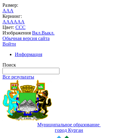
Размер:
A
A
A
Кернинг:
AA
AA
AA
Цвет:
C
C
C
Изображения
Вкл.
Выкл.
Обычная версия сайта
Войти
Информация
Поиск
Все результаты
Муниципальное образование
город Курган