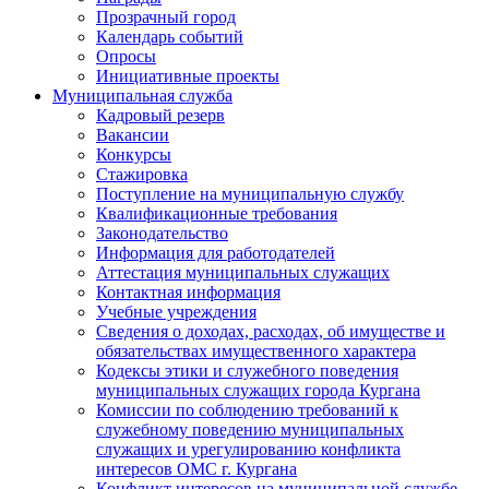
Прозрачный город
Календарь событий
Опросы
Инициативные проекты
Муниципальная служба
Кадровый резерв
Вакансии
Конкурсы
Стажировка
Поступление на муниципальную службу
Квалификационные требования
Законодательство
Информация для работодателей
Аттестация муниципальных служащих
Контактная информация
Учебные учреждения
Сведения о доходах, расходах, об имуществе и
обязательствах имущественного характера
Кодексы этики и служебного поведения
муниципальных служащих города Кургана
Комиссии по соблюдению требований к
служебному поведению муниципальных
служащих и урегулированию конфликта
интересов ОМС г. Кургана
Конфликт интересов на муниципальной службе