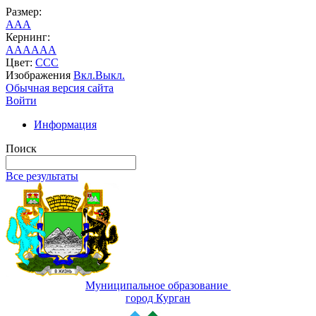
Размер:
A
A
A
Кернинг:
AA
AA
AA
Цвет:
C
C
C
Изображения
Вкл.
Выкл.
Обычная версия сайта
Войти
Информация
Поиск
Все результаты
Муниципальное образование
город Курган