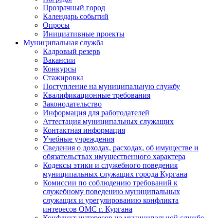
Прозрачный город
Календарь событий
Опросы
Инициативные проекты
Муниципальная служба
Кадровый резерв
Вакансии
Конкурсы
Стажировка
Поступление на муниципальную службу
Квалификационные требования
Законодательство
Информация для работодателей
Аттестация муниципальных служащих
Контактная информация
Учебные учреждения
Сведения о доходах, расходах, об имуществе и
обязательствах имущественного характера
Кодексы этики и служебного поведения
муниципальных служащих города Кургана
Комиссии по соблюдению требований к
служебному поведению муниципальных
служащих и урегулированию конфликта
интересов ОМС г. Кургана
Конфликт интересов на муниципальной службе