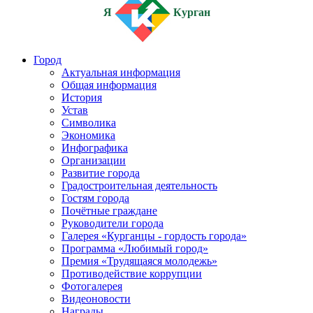
Я
Курган
Город
Актуальная информация
Общая информация
История
Устав
Символика
Экономика
Инфографика
Организации
Развитие города
Градостроительная деятельность
Гостям города
Почётные граждане
Руководители города
Галерея «Курганцы - гордость города»
Программа «Любимый город»
Премия «Трудящаяся молодежь»
Противодействие коррупции
Фотогалерея
Видеоновости
Награды