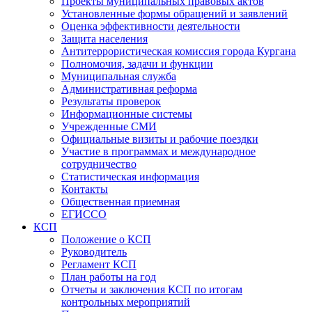
Проекты муниципальных правовых актов
Установленные формы обращений и заявлений
Оценка эффективности деятельности
Защита населения
Антитеррористическая комиссия города Кургана
Полномочия, задачи и функции
Муниципальная служба
Административная реформа
Результаты проверок
Информационные системы
Учрежденные СМИ
Официальные визиты и рабочие поездки
Участие в программах и международное
сотрудничество
Статистическая информация
Контакты
Общественная приемная
ЕГИССО
КСП
Положение о КСП
Руководитель
Регламент КСП
План работы на год
Отчеты и заключения КСП по итогам
контрольных мероприятий