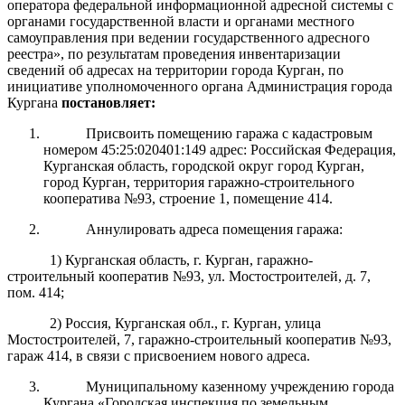
оператора федеральной информационной адресной системы с
органами государственной власти и органами местного
самоуправления при ведении государственного адресного
реестра», по результатам проведения инвентаризации
сведений об адресах на территории города Курган, п
о
инициативе уполномоченного органа Администрация города
Кургана
постановляет:
Присвоить помещению гаража с кадастровым
номером 45:25:020401:149 адрес: Российская Федерация,
Курганская область, городской округ город Курган,
город Курган, территория гаражно-строительного
кооператива №93, строение 1, помещение 414.
Аннулировать адрес
а
помещения гаража:
1)
Курганская обл
асть
,
г. Курган,
гаражно-
строительный кооператив №93,
ул.
Мостостроителей
,
д.
7
,
пом. 41
4
;
2)
Россия,
Курганская обл., г. Курган
,
улица
Мостостроителей, 7,
гаражно-строительный кооператив №93,
гараж
41
4
,
в связи с присвоением нового адреса.
Муниципальному казенному учреждению города
Кургана «Городская инспекция по земельным