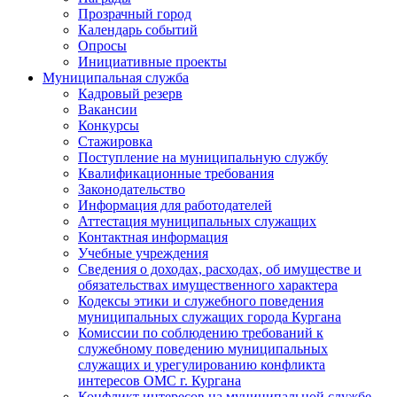
Прозрачный город
Календарь событий
Опросы
Инициативные проекты
Муниципальная служба
Кадровый резерв
Вакансии
Конкурсы
Стажировка
Поступление на муниципальную службу
Квалификационные требования
Законодательство
Информация для работодателей
Аттестация муниципальных служащих
Контактная информация
Учебные учреждения
Сведения о доходах, расходах, об имуществе и
обязательствах имущественного характера
Кодексы этики и служебного поведения
муниципальных служащих города Кургана
Комиссии по соблюдению требований к
служебному поведению муниципальных
служащих и урегулированию конфликта
интересов ОМС г. Кургана
Конфликт интересов на муниципальной службе