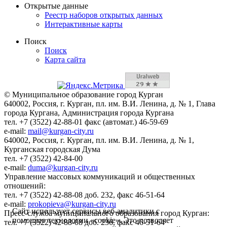
Открытые данные
Реестр наборов открытых данных
Интерактивные карты
Поиск
Поиск
Карта сайта
© Муниципальное образование город Курган
640002, Россия, г. Курган, пл. им. В.И. Ленина, д. № 1, Глава
города Кургана, Администрация города Кургана
тел. +7 (3522) 42-88-01 факс (автомат.) 46-59-69
e-mail:
mail@kurgan-city.ru
640002, Россия, г. Курган, пл. им. В.И. Ленина, д. № 1,
Курганская городская Дума
тел. +7 (3522) 42-84-00
e-mail:
duma@kurgan-city.ru
Управление массовых коммуникаций и общественных
отношений:
тел. +7 (3522) 42-88-08 доб. 232, факс 46-51-64
e-mail:
prokopieva@kurgan-city.ru
Сайт использует сервисы веб-аналитики с
Пресс-служба муниципального образования город Курган:
помощью технологии «cookie». Это позволяет
тел. +7 (3522) 42-88-08 доб. 236, факс 46-51-64