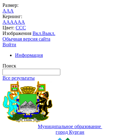
Размер:
A
A
A
Кернинг:
AA
AA
AA
Цвет:
C
C
C
Изображения
Вкл.
Выкл.
Обычная версия сайта
Войти
Информация
Поиск
Все результаты
Муниципальное образование
город Курган