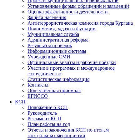
Проекты муниципальных правовых актов
Установленные формы обращений и заявлений
Оценка эффективности деятельности
Защита населения
Антитеррористическая комиссия города Кургана
Полномочия, задачи и функции
Муниципальная служба
Административная реформа
Результаты проверок
Информационные системы
Учрежденные СМИ
Официальные визиты и рабочие поездки
Участие в программах и международное
сотрудничество
Статистическая информация
Контакты
Общественная приемная
ЕГИССО
КСП
Положение о КСП
Руководитель
Регламент КСП
План работы на год
Отчеты и заключения КСП по итогам
контрольных мероприятий