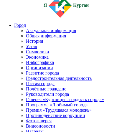
Я
Курган
Город
Актуальная информация
Общая информация
История
Устав
Символика
Экономика
Инфографика
Организации
Развитие города
Градостроительная деятельность
Гостям города
Почётные граждане
Руководители города
Галерея «Курганцы - гордость города»
Программа «Любимый город»
Премия «Трудящаяся молодежь»
Противодействие коррупции
Фотогалерея
Видеоновости
Награды