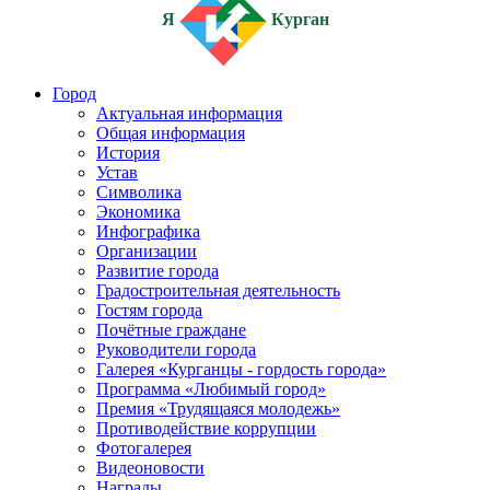
Я
Курган
Город
Актуальная информация
Общая информация
История
Устав
Символика
Экономика
Инфографика
Организации
Развитие города
Градостроительная деятельность
Гостям города
Почётные граждане
Руководители города
Галерея «Курганцы - гордость города»
Программа «Любимый город»
Премия «Трудящаяся молодежь»
Противодействие коррупции
Фотогалерея
Видеоновости
Награды