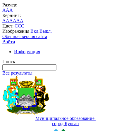
Размер:
A
A
A
Кернинг:
AA
AA
AA
Цвет:
C
C
C
Изображения
Вкл.
Выкл.
Обычная версия сайта
Войти
Информация
Поиск
Все результаты
Муниципальное образование
город Курган