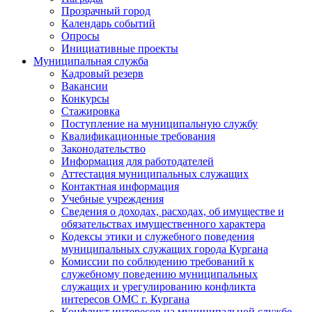
Прозрачный город
Календарь событий
Опросы
Инициативные проекты
Муниципальная служба
Кадровый резерв
Вакансии
Конкурсы
Стажировка
Поступление на муниципальную службу
Квалификационные требования
Законодательство
Информация для работодателей
Аттестация муниципальных служащих
Контактная информация
Учебные учреждения
Сведения о доходах, расходах, об имуществе и
обязательствах имущественного характера
Кодексы этики и служебного поведения
муниципальных служащих города Кургана
Комиссии по соблюдению требований к
служебному поведению муниципальных
служащих и урегулированию конфликта
интересов ОМС г. Кургана
Конфликт интересов на муниципальной службе