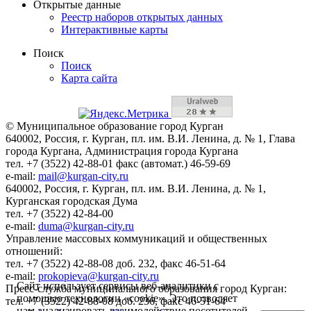
Открытые данные
Реестр наборов открытых данных
Интерактивные карты
Поиск
Поиск
Карта сайта
© Муниципальное образование город Курган
640002, Россия, г. Курган, пл. им. В.И. Ленина, д. № 1, Глава
города Кургана, Администрация города Кургана
тел. +7 (3522) 42-88-01 факс (автомат.) 46-59-69
e-mail:
mail@kurgan-city.ru
640002, Россия, г. Курган, пл. им. В.И. Ленина, д. № 1,
Курганская городская Дума
тел. +7 (3522) 42-84-00
e-mail:
duma@kurgan-city.ru
Управление массовых коммуникаций и общественных
отношений:
тел. +7 (3522) 42-88-08 доб. 232, факс 46-51-64
e-mail:
prokopieva@kurgan-city.ru
Сайт использует сервисы веб-аналитики с
Пресс-служба муниципального образования город Курган:
помощью технологии «cookie». Это позволяет
тел. +7 (3522) 42-88-08 доб. 236, факс 46-51-64
нам анализировать взаимодействие посетителей