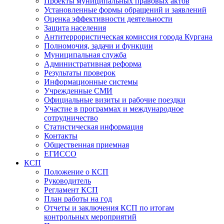
Проекты муниципальных правовых актов
Установленные формы обращений и заявлений
Оценка эффективности деятельности
Защита населения
Антитеррористическая комиссия города Кургана
Полномочия, задачи и функции
Муниципальная служба
Административная реформа
Результаты проверок
Информационные системы
Учрежденные СМИ
Официальные визиты и рабочие поездки
Участие в программах и международное
сотрудничество
Статистическая информация
Контакты
Общественная приемная
ЕГИССО
КСП
Положение о КСП
Руководитель
Регламент КСП
План работы на год
Отчеты и заключения КСП по итогам
контрольных мероприятий