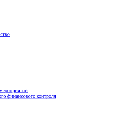
ество
 мероприятий
го финансового контроля