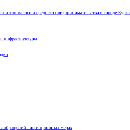
звитию малого и среднего предпринимательства в городе Курга
ов инфраструктуры
адки
ия обращений лиц и принятых мерах