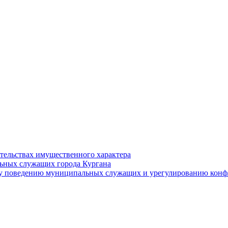
ательствах имущественного характера
ьных служащих города Кургана
у поведению муниципальных служащих и урегулированию конфл