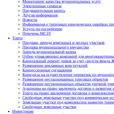
Мониторинг качества муниципальных услуг
Электронные сервисы
Предварительная запись
Другая информация
Новости
Информация о типичных юридических ошибках при
Услуги по погребению
Перечень МСЗУ
Торги
Продажа, аренда земельных и лесных участков
Продажа муниципального имущества
Аренда муниципальной казны
Отбор управляющих компаний для многоквартирн
Капитальный ремонт домов за счет средств фонда
Размещение рекламных конструкций
Концессионные соглашения
Конкурсы на осуществление перевозок по муници
Размещение нестационарных торговых объектов
Размещение нестационарных объектов уличной тор
Аукционы на право заключить договор о развитии 
Торги на право заключения договора о комплексно
Свободные земельные участки под коммерческое и
Земельные участки под комплексное развитие терр
Свободные земельные участки
Инвесторам