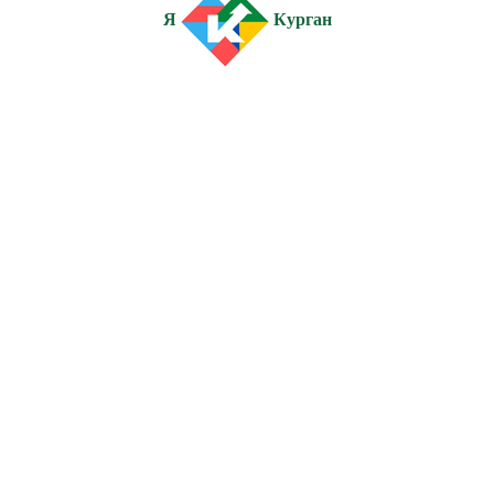
Я
Курган