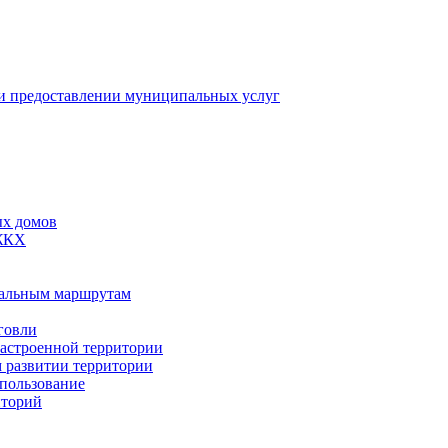
 предоставлении муниципальных услуг
ых домов
 ЖКХ
пальным маршрутам
говли
застроенной территории
м развитии территории
спользование
иторий