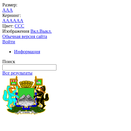
Размер:
A
A
A
Кернинг:
AA
AA
AA
Цвет:
C
C
C
Изображения
Вкл.
Выкл.
Обычная версия сайта
Войти
Информация
Поиск
Все результаты