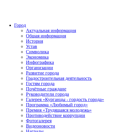
Город
Актуальная информация
Общая информация
История
Устав
Символика
Экономика
Инфографика
Организации
Развитие города
Градостроительная деятельность
Гостям города
Почётные граждане
Руководители города
Галерея «Курганцы - гордость города»
Программа «Любимый город»
Премия «Трудящаяся молодежь»
Противодействие коррупции
Фотогалерея
Видеоновости
Награды