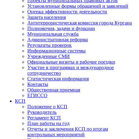
Проекты муниципальных правовых актов
Установленные формы обращений и заявлений
Оценка эффективности деятельности
Защита населения
Антитеррористическая комиссия города Кургана
Полномочия, задачи и функции
Муниципальная служба
Административная реформа
Результаты проверок
Информационные системы
Учрежденные СМИ
Официальные визиты и рабочие поездки
Участие в программах и международное
сотрудничество
Статистическая информация
Контакты
Общественная приемная
ЕГИССО
КСП
Положение о КСП
Руководитель
Регламент КСП
План работы на год
Отчеты и заключения КСП по итогам
контрольных мероприятий