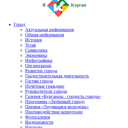
Я
Курган
Город
Актуальная информация
Общая информация
История
Устав
Символика
Экономика
Инфографика
Организации
Развитие города
Градостроительная деятельность
Гостям города
Почётные граждане
Руководители города
Галерея «Курганцы - гордость города»
Программа «Любимый город»
Премия «Трудящаяся молодежь»
Противодействие коррупции
Фотогалерея
Видеоновости
Награды