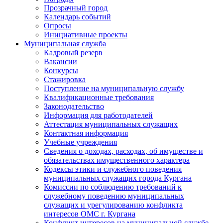
Прозрачный город
Календарь событий
Опросы
Инициативные проекты
Муниципальная служба
Кадровый резерв
Вакансии
Конкурсы
Стажировка
Поступление на муниципальную службу
Квалификационные требования
Законодательство
Информация для работодателей
Аттестация муниципальных служащих
Контактная информация
Учебные учреждения
Сведения о доходах, расходах, об имуществе и
обязательствах имущественного характера
Кодексы этики и служебного поведения
муниципальных служащих города Кургана
Комиссии по соблюдению требований к
служебному поведению муниципальных
служащих и урегулированию конфликта
интересов ОМС г. Кургана
Конфликт интересов на муниципальной службе