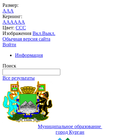
Размер:
A
A
A
Кернинг:
AA
AA
AA
Цвет:
C
C
C
Изображения
Вкл.
Выкл.
Обычная версия сайта
Войти
Информация
Поиск
Все результаты
Муниципальное образование
город Курган