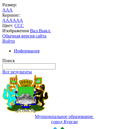
Размер:
A
A
A
Кернинг:
AA
AA
AA
Цвет:
C
C
C
Изображения
Вкл.
Выкл.
Обычная версия сайта
Войти
Информация
Поиск
Все результаты
Муниципальное образование
город Курган