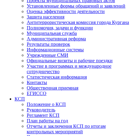
Проекты муниципальных правовых актов
Установленные формы обращений и заявлений
Оценка эффективности деятельности
Защита населения
Антитеррористическая комиссия города Кургана
Полномочия, задачи и функции
Муниципальная служба
Административная реформа
Результаты проверок
Информационные системы
Учрежденные СМИ
Официальные визиты и рабочие поездки
Участие в программах и международное
сотрудничество
Статистическая информация
Контакты
Общественная приемная
ЕГИССО
КСП
Положение о КСП
Руководитель
Регламент КСП
План работы на год
Отчеты и заключения КСП по итогам
контрольных мероприятий