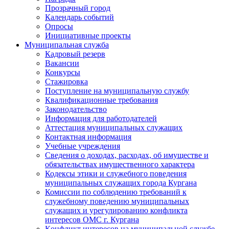
Прозрачный город
Календарь событий
Опросы
Инициативные проекты
Муниципальная служба
Кадровый резерв
Вакансии
Конкурсы
Стажировка
Поступление на муниципальную службу
Квалификационные требования
Законодательство
Информация для работодателей
Аттестация муниципальных служащих
Контактная информация
Учебные учреждения
Сведения о доходах, расходах, об имуществе и
обязательствах имущественного характера
Кодексы этики и служебного поведения
муниципальных служащих города Кургана
Комиссии по соблюдению требований к
служебному поведению муниципальных
служащих и урегулированию конфликта
интересов ОМС г. Кургана
Конфликт интересов на муниципальной службе