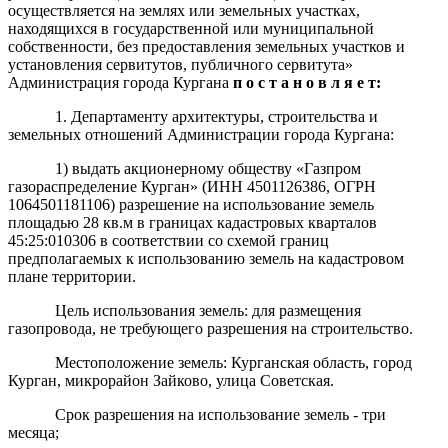
осуществляется на землях или земельных участках,
находящихся в государственной или муниципальной
собственности, без предоставления земельных участков и
установления сервитутов, публичного сервитута»
Администрация города Кургана
п о с т а н о в л я е т:
1. Департаменту архитектуры, строительства и
земельных отношений Администрации города Кургана:
1) выдать акционерному обществу «Газпром
газораспределение Курган»
(ИНН
4501126386
, ОГРН
10
64501181106
)
разрешение на использование земель
площадью 28 кв
.м
в границах кадастровых кварталов
45:25:010306 в соответствии со схемой границ
предполагаемых к использованию земель на кадастровом
плане территории.
Цель использования земель: для размещения
газопровода, не требующего разрешения на строительство.
Местоположение земель: Курганская область, город
Курган, микрорайон Зайково, улица Советская.
Срок разрешения на использование земель - три
месяца;