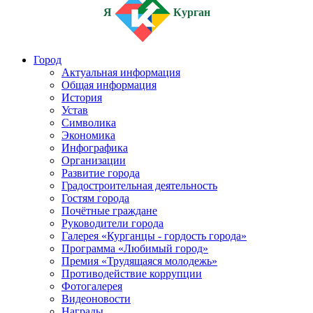
Я
Курган
Город
Актуальная информация
Общая информация
История
Устав
Символика
Экономика
Инфографика
Организации
Развитие города
Градостроительная деятельность
Гостям города
Почётные граждане
Руководители города
Галерея «Курганцы - гордость города»
Программа «Любимый город»
Премия «Трудящаяся молодежь»
Противодействие коррупции
Фотогалерея
Видеоновости
Награды