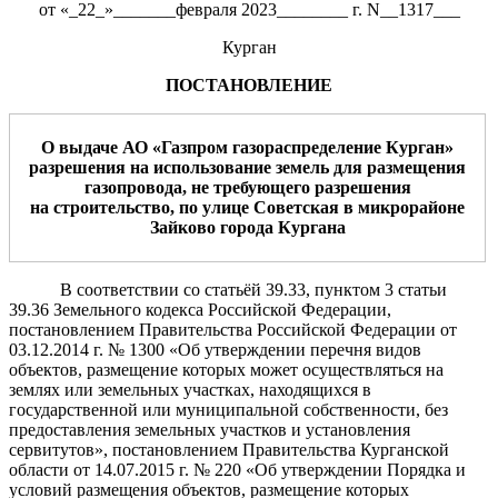
от «_22_»_______февраля 2023________ г. N__1317___
Курган
ПОСТАНОВЛЕНИЕ
О выдаче АО «
Газпром газораспределение Курган
»
разрешения
н
а использование
земель
для
размещения
газопровода
,
не требующего
разрешения
на
строительство,
по улице
Советская
в
микрорайоне
Зайково
город
а
Курган
а
В соответствии со статьёй 39.33, пунктом 3 статьи
39.36 Земельного кодекса Российской Федерации,
постановлением Правительства Российской Федерации от
03.12.2014 г. № 1300 «Об утверждении перечня видов
объектов, размещение которых может осуществляться на
землях или земельных участках, находящихся в
государственной или муниципальной собственности, без
предоставления земельных участков и установления
сервитутов», постановлением Правительства Курганской
области от 14.07.2015 г. № 220 «Об утверждении Порядка и
условий размещения объектов, размещение которых