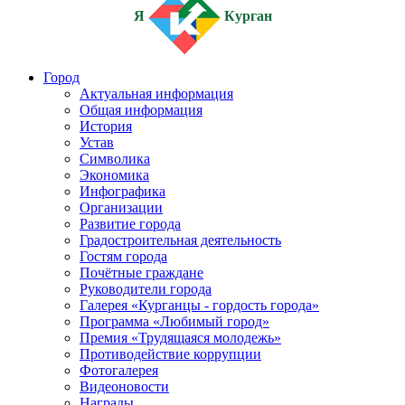
Я
Курган
Город
Актуальная информация
Общая информация
История
Устав
Символика
Экономика
Инфографика
Организации
Развитие города
Градостроительная деятельность
Гостям города
Почётные граждане
Руководители города
Галерея «Курганцы - гордость города»
Программа «Любимый город»
Премия «Трудящаяся молодежь»
Противодействие коррупции
Фотогалерея
Видеоновости
Награды