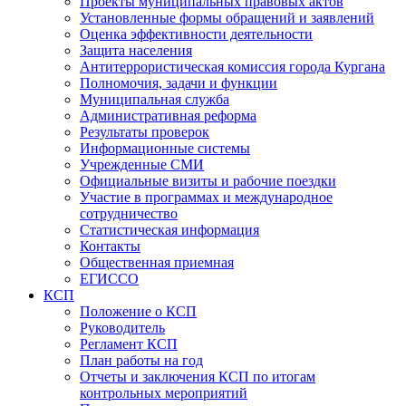
Проекты муниципальных правовых актов
Установленные формы обращений и заявлений
Оценка эффективности деятельности
Защита населения
Антитеррористическая комиссия города Кургана
Полномочия, задачи и функции
Муниципальная служба
Административная реформа
Результаты проверок
Информационные системы
Учрежденные СМИ
Официальные визиты и рабочие поездки
Участие в программах и международное
сотрудничество
Статистическая информация
Контакты
Общественная приемная
ЕГИССО
КСП
Положение о КСП
Руководитель
Регламент КСП
План работы на год
Отчеты и заключения КСП по итогам
контрольных мероприятий