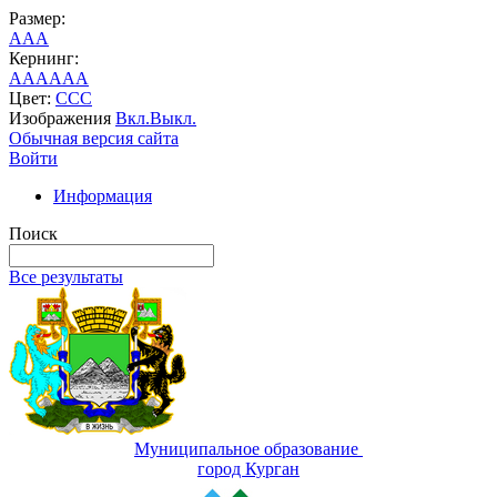
Размер:
A
A
A
Кернинг:
AA
AA
AA
Цвет:
C
C
C
Изображения
Вкл.
Выкл.
Обычная версия сайта
Войти
Информация
Поиск
Все результаты
Муниципальное образование
город Курган