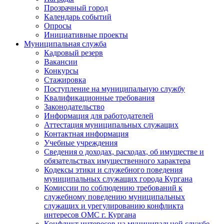
Прозрачный город
Календарь событий
Опросы
Инициативные проекты
Муниципальная служба
Кадровый резерв
Вакансии
Конкурсы
Стажировка
Поступление на муниципальную службу
Квалификационные требования
Законодательство
Информация для работодателей
Аттестация муниципальных служащих
Контактная информация
Учебные учреждения
Сведения о доходах, расходах, об имуществе и
обязательствах имущественного характера
Кодексы этики и служебного поведения
муниципальных служащих города Кургана
Комиссии по соблюдению требований к
служебному поведению муниципальных
служащих и урегулированию конфликта
интересов ОМС г. Кургана
Конфликт интересов на муниципальной службе