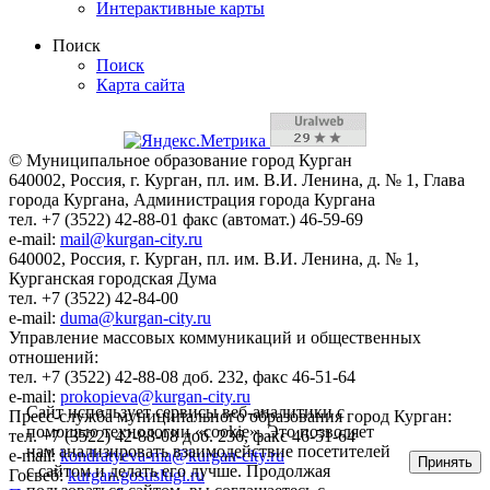
Интерактивные карты
Поиск
Поиск
Карта сайта
© Муниципальное образование город Курган
640002, Россия, г. Курган, пл. им. В.И. Ленина, д. № 1, Глава
города Кургана, Администрация города Кургана
тел. +7 (3522) 42-88-01 факс (автомат.) 46-59-69
e-mail:
mail@kurgan-city.ru
640002, Россия, г. Курган, пл. им. В.И. Ленина, д. № 1,
Курганская городская Дума
тел. +7 (3522) 42-84-00
e-mail:
duma@kurgan-city.ru
Управление массовых коммуникаций и общественных
отношений:
тел. +7 (3522) 42-88-08 доб. 232, факс 46-51-64
e-mail:
prokopieva@kurgan-city.ru
Сайт использует сервисы веб-аналитики с
Пресс-служба муниципального образования город Курган:
помощью технологии «cookie». Это позволяет
тел. +7 (3522) 42-88-08 доб. 236, факс 46-51-64
нам анализировать взаимодействие посетителей
e-mail:
kondratyeva-ma@kurgan-city.ru
Принять
с сайтом и делать его лучше. Продолжая
Госвеб:
kurgan.gosuslugi.ru