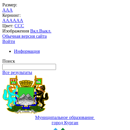
Размер:
A
A
A
Кернинг:
AA
AA
AA
Цвет:
C
C
C
Изображения
Вкл.
Выкл.
Обычная версия сайта
Войти
Информация
Поиск
Все результаты
Муниципальное образование
город Курган