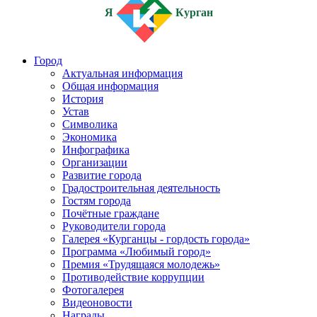
Я
Курган
Город
Актуальная информация
Общая информация
История
Устав
Символика
Экономика
Инфографика
Организации
Развитие города
Градостроительная деятельность
Гостям города
Почётные граждане
Руководители города
Галерея «Курганцы - гордость города»
Программа «Любимый город»
Премия «Трудящаяся молодежь»
Противодействие коррупции
Фотогалерея
Видеоновости
Награды