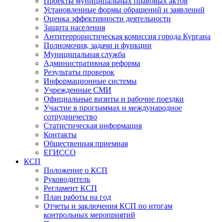
Проекты муниципальных правовых актов
Установленные формы обращений и заявлений
Оценка эффективности деятельности
Защита населения
Антитеррористическая комиссия города Кургана
Полномочия, задачи и функции
Муниципальная служба
Административная реформа
Результаты проверок
Информационные системы
Учрежденные СМИ
Официальные визиты и рабочие поездки
Участие в программах и международное
сотрудничество
Статистическая информация
Контакты
Общественная приемная
ЕГИССО
КСП
Положение о КСП
Руководитель
Регламент КСП
План работы на год
Отчеты и заключения КСП по итогам
контрольных мероприятий