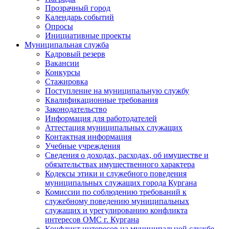
Прозрачный город
Календарь событий
Опросы
Инициативные проекты
Муниципальная служба
Кадровый резерв
Вакансии
Конкурсы
Стажировка
Поступление на муниципальную службу
Квалификационные требования
Законодательство
Информация для работодателей
Аттестация муниципальных служащих
Контактная информация
Учебные учреждения
Сведения о доходах, расходах, об имуществе и
обязательствах имущественного характера
Кодексы этики и служебного поведения
муниципальных служащих города Кургана
Комиссии по соблюдению требований к
служебному поведению муниципальных
служащих и урегулированию конфликта
интересов ОМС г. Кургана
Конфликт интересов на муниципальной службе