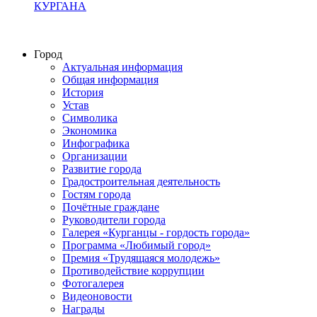
КУРГАНА
Город
Актуальная информация
Общая информация
История
Устав
Символика
Экономика
Инфографика
Организации
Развитие города
Градостроительная деятельность
Гостям города
Почётные граждане
Руководители города
Галерея «Курганцы - гордость города»
Программа «Любимый город»
Премия «Трудящаяся молодежь»
Противодействие коррупции
Фотогалерея
Видеоновости
Награды