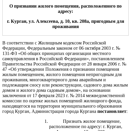
О признании
жилого
помещени
я
,
расположенн
ого по
адресу:
г. Курган, ул. Алексеева
, д.
1
0
,
кв. 208а
,
пригодным
для
проживания
В соответствии с Жилищным кодексом Российской
Федерации, Федеральным законом от 06 октября 2003 г. №
131-ФЗ «Об общих принципах организации местного
самоуправления в Российской Федерации», постановлением
Правительства Российской Федерации от 28 января 2006 г. №
47 «Об утверждении Положения о признании помещения
жилым помещением, жилого помещения непригодным для
проживания, многоквартирного дома аварийным и
подлежащим сносу или реконструкции, садового дома жилым
домом и жилого дома садовым домом»,
на основании
заключения от 17 февраля 2023 г. № 2014 межведомственной
комиссии по оценке жилых помещений жилищного фонда,
находящегося на территории муниципального образования
город Курган, Администрация города Кургана
постановляет
:
Признать жилое помещение,
расположенное по адресу: г. Курган,