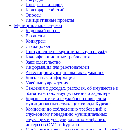
Прозрачный город
Календарь событий
Опросы
Инициативные проекты
Муниципальная служба
Кадровый резерв
Вакансии
Конкурсы
Стажировка
Поступление на муниципальную службу
Квалификационные требования
Законодательство
Информация для работодателей
Аттестация муниципальных служащих
Контактная информация
Учебные учреждения
Сведения о доходах, расходах, об имуществе и
обязательствах имущественного характера
Кодексы этики и служебного поведения
муниципальных служащих города Кургана
Комиссии по соблюдению требований к
служебному поведению муниципальных
служащих и урегулированию конфликта
интересов ОМС г. Кургана
Конфликт интересов на муниципальной службе