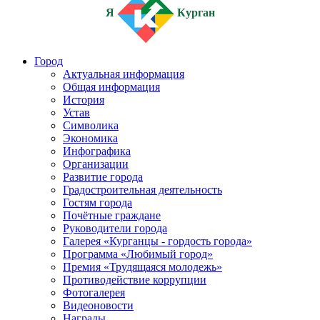
Я
Курган
Город
Актуальная информация
Общая информация
История
Устав
Символика
Экономика
Инфографика
Организации
Развитие города
Градостроительная деятельность
Гостям города
Почётные граждане
Руководители города
Галерея «Курганцы - гордость города»
Программа «Любимый город»
Премия «Трудящаяся молодежь»
Противодействие коррупции
Фотогалерея
Видеоновости
Награды