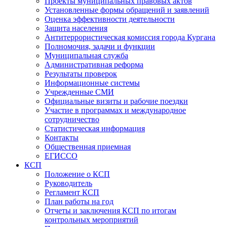
Проекты муниципальных правовых актов
Установленные формы обращений и заявлений
Оценка эффективности деятельности
Защита населения
Антитеррористическая комиссия города Кургана
Полномочия, задачи и функции
Муниципальная служба
Административная реформа
Результаты проверок
Информационные системы
Учрежденные СМИ
Официальные визиты и рабочие поездки
Участие в программах и международное
сотрудничество
Статистическая информация
Контакты
Общественная приемная
ЕГИССО
КСП
Положение о КСП
Руководитель
Регламент КСП
План работы на год
Отчеты и заключения КСП по итогам
контрольных мероприятий