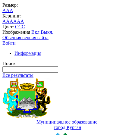
Размер:
A
A
A
Кернинг:
AA
AA
AA
Цвет:
C
C
C
Изображения
Вкл.
Выкл.
Обычная версия сайта
Войти
Информация
Поиск
Все результаты
Муниципальное образование
город Курган