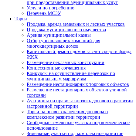
при предоставлении муниципальных услуг
Услуги по погребению
Перечень МСЗУ
Торги
Продажа, аренда земельных и лесных участков
Продажа муниципального имущества
Аренда муниципальной казны
Отбор управляющих компаний для
многоквартирных домов
Капитальный ремонт домов за счет средств фонда
ЖКХ
Размещение рекламных конструкций
Концессионные соглашения
Конкурсы на осуществление перевозок по
муниципальным маршрутам
Размещение нестационарных торговых объектов
Размещение нестационарных объектов уличной
торговли
Аукционы на право заключить договор о развитии
застроенной территории
Торги на право заключения договора о
комплексном развитии территории
Свободные земельные участки под коммерческое
использование
Земельные участки под комплексное развитие