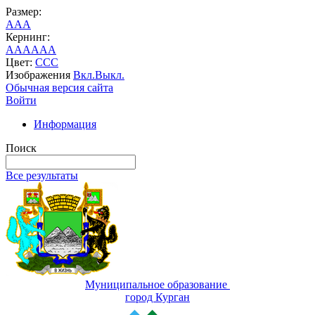
Размер:
A
A
A
Кернинг:
AA
AA
AA
Цвет:
C
C
C
Изображения
Вкл.
Выкл.
Обычная версия сайта
Войти
Информация
Поиск
Все результаты
Муниципальное образование
город Курган