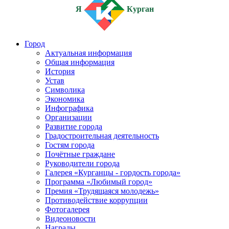
Я
Курган
Город
Актуальная информация
Общая информация
История
Устав
Символика
Экономика
Инфографика
Организации
Развитие города
Градостроительная деятельность
Гостям города
Почётные граждане
Руководители города
Галерея «Курганцы - гордость города»
Программа «Любимый город»
Премия «Трудящаяся молодежь»
Противодействие коррупции
Фотогалерея
Видеоновости
Награды