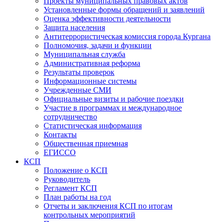
Проекты муниципальных правовых актов
Установленные формы обращений и заявлений
Оценка эффективности деятельности
Защита населения
Антитеррористическая комиссия города Кургана
Полномочия, задачи и функции
Муниципальная служба
Административная реформа
Результаты проверок
Информационные системы
Учрежденные СМИ
Официальные визиты и рабочие поездки
Участие в программах и международное
сотрудничество
Статистическая информация
Контакты
Общественная приемная
ЕГИССО
КСП
Положение о КСП
Руководитель
Регламент КСП
План работы на год
Отчеты и заключения КСП по итогам
контрольных мероприятий