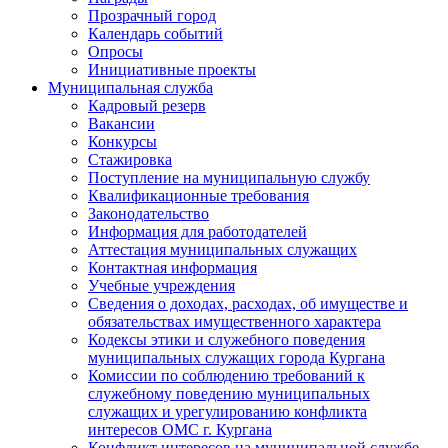
Прозрачный город
Календарь событий
Опросы
Инициативные проекты
Муниципальная служба
Кадровый резерв
Вакансии
Конкурсы
Стажировка
Поступление на муниципальную службу
Квалификационные требования
Законодательство
Информация для работодателей
Аттестация муниципальных служащих
Контактная информация
Учебные учреждения
Сведения о доходах, расходах, об имуществе и
обязательствах имущественного характера
Кодексы этики и служебного поведения
муниципальных служащих города Кургана
Комиссии по соблюдению требований к
служебному поведению муниципальных
служащих и урегулированию конфликта
интересов ОМС г. Кургана
Конфликт интересов на муниципальной службе