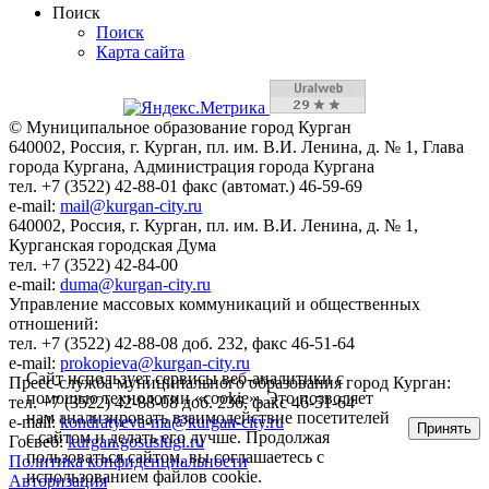
Поиск
Поиск
Карта сайта
© Муниципальное образование город Курган
640002, Россия, г. Курган, пл. им. В.И. Ленина, д. № 1, Глава
города Кургана, Администрация города Кургана
тел. +7 (3522) 42-88-01 факс (автомат.) 46-59-69
e-mail:
mail@kurgan-city.ru
640002, Россия, г. Курган, пл. им. В.И. Ленина, д. № 1,
Курганская городская Дума
тел. +7 (3522) 42-84-00
e-mail:
duma@kurgan-city.ru
Управление массовых коммуникаций и общественных
отношений:
тел. +7 (3522) 42-88-08 доб. 232, факс 46-51-64
e-mail:
prokopieva@kurgan-city.ru
Сайт использует сервисы веб-аналитики с
Пресс-служба муниципального образования город Курган:
помощью технологии «cookie». Это позволяет
тел. +7 (3522) 42-88-08 доб. 236, факс 46-51-64
нам анализировать взаимодействие посетителей
e-mail:
kondratyeva-ma@kurgan-city.ru
Принять
с сайтом и делать его лучше. Продолжая
Госвеб:
kurgan.gosuslugi.ru
пользоваться сайтом, вы соглашаетесь с
Политика конфиденциальности
использованием файлов cookie.
Авторизация