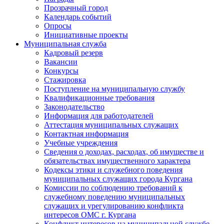
Прозрачный город
Календарь событий
Опросы
Инициативные проекты
Муниципальная служба
Кадровый резерв
Вакансии
Конкурсы
Стажировка
Поступление на муниципальную службу
Квалификационные требования
Законодательство
Информация для работодателей
Аттестация муниципальных служащих
Контактная информация
Учебные учреждения
Сведения о доходах, расходах, об имуществе и
обязательствах имущественного характера
Кодексы этики и служебного поведения
муниципальных служащих города Кургана
Комиссии по соблюдению требований к
служебному поведению муниципальных
служащих и урегулированию конфликта
интересов ОМС г. Кургана
Конфликт интересов на муниципальной службе