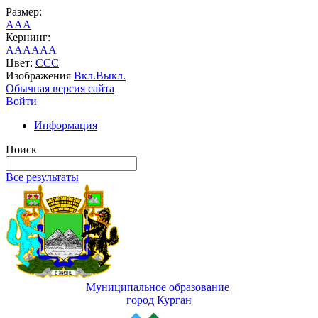
Размер:
A
A
A
Кернинг:
AA
AA
AA
Цвет:
C
C
C
Изображения
Вкл.
Выкл.
Обычная версия сайта
Войти
Информация
Поиск
Все результаты
Муниципальное образование
город Курган