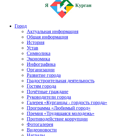
Я
Курган
Город
Актуальная информация
Общая информация
История
Устав
Символика
Экономика
Инфографика
Организации
Развитие города
Градостроительная деятельность
Гостям города
Почётные граждане
Руководители города
Галерея «Курганцы - гордость города»
Программа «Любимый город»
Премия «Трудящаяся молодежь»
Противодействие коррупции
Фотогалерея
Видеоновости
Награды