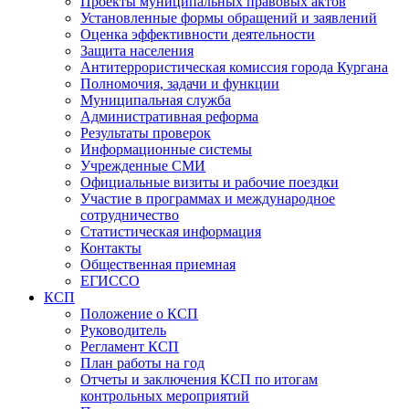
Проекты муниципальных правовых актов
Установленные формы обращений и заявлений
Оценка эффективности деятельности
Защита населения
Антитеррористическая комиссия города Кургана
Полномочия, задачи и функции
Муниципальная служба
Административная реформа
Результаты проверок
Информационные системы
Учрежденные СМИ
Официальные визиты и рабочие поездки
Участие в программах и международное
сотрудничество
Статистическая информация
Контакты
Общественная приемная
ЕГИССО
КСП
Положение о КСП
Руководитель
Регламент КСП
План работы на год
Отчеты и заключения КСП по итогам
контрольных мероприятий