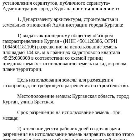
установления сервитутов, публичного сервитута»
Администрация города Кургана
п о с т а н о в л я е т:
1. Департаменту архитектуры, строительства и
земельных отношений Администрации города Кургана:
1) выдать акционерному обществу «Газпром
газораспределение Курган»
(ИНН
4501126386
, ОГРН
10
64501181106
)
разрешение на использование земель
площадью 144 кв
.
м
в границах кадастрового квартала
45:25:030308 в соответствии со схемой границ
предполагаемых к использованию земель на кадастровом
плане территории.
Цель использования земель: для размещения
газопровода, не требующего разрешения на строительство.
Местоположение земель: Курганская область, город
Курган, улица Братская.
Срок разрешения на использование земель - три
месяца;
2) в течение десяти рабочих дней со дня выдачи
разрешения на использование земель направить копию этого
разрешения в федеральный орган исполнительной власти,