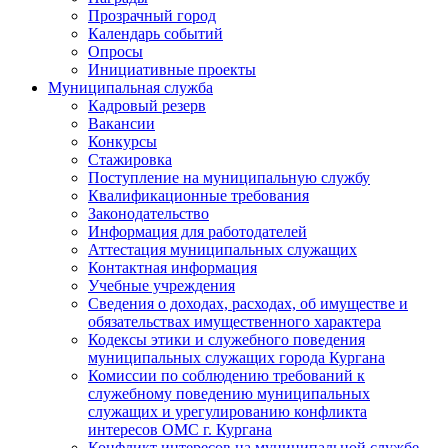
Прозрачный город
Календарь событий
Опросы
Инициативные проекты
Муниципальная служба
Кадровый резерв
Вакансии
Конкурсы
Стажировка
Поступление на муниципальную службу
Квалификационные требования
Законодательство
Информация для работодателей
Аттестация муниципальных служащих
Контактная информация
Учебные учреждения
Сведения о доходах, расходах, об имуществе и
обязательствах имущественного характера
Кодексы этики и служебного поведения
муниципальных служащих города Кургана
Комиссии по соблюдению требований к
служебному поведению муниципальных
служащих и урегулированию конфликта
интересов ОМС г. Кургана
Конфликт интересов на муниципальной службе