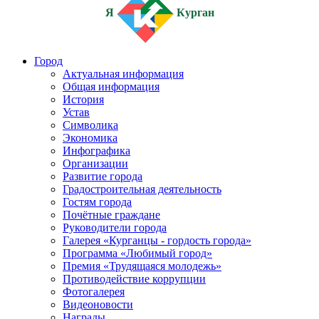
Я
Курган
Город
Актуальная информация
Общая информация
История
Устав
Символика
Экономика
Инфографика
Организации
Развитие города
Градостроительная деятельность
Гостям города
Почётные граждане
Руководители города
Галерея «Курганцы - гордость города»
Программа «Любимый город»
Премия «Трудящаяся молодежь»
Противодействие коррупции
Фотогалерея
Видеоновости
Награды