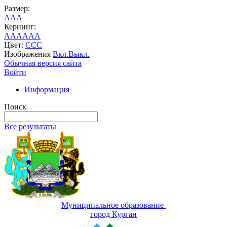
Размер:
A
A
A
Кернинг:
AA
AA
AA
Цвет:
C
C
C
Изображения
Вкл.
Выкл.
Обычная версия сайта
Войти
Информация
Поиск
Все результаты
Муниципальное образование
город Курган