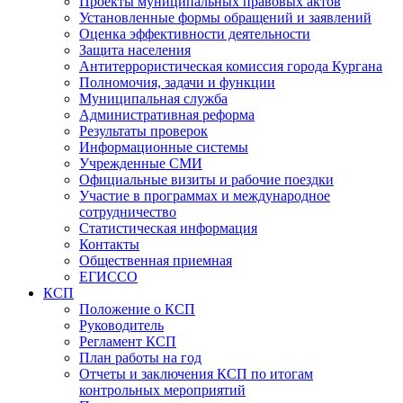
Проекты муниципальных правовых актов
Установленные формы обращений и заявлений
Оценка эффективности деятельности
Защита населения
Антитеррористическая комиссия города Кургана
Полномочия, задачи и функции
Муниципальная служба
Административная реформа
Результаты проверок
Информационные системы
Учрежденные СМИ
Официальные визиты и рабочие поездки
Участие в программах и международное
сотрудничество
Статистическая информация
Контакты
Общественная приемная
ЕГИССО
КСП
Положение о КСП
Руководитель
Регламент КСП
План работы на год
Отчеты и заключения КСП по итогам
контрольных мероприятий