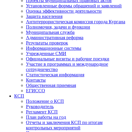
Проекты муниципальных правовых актов
Установленные формы обращений и заявлений
Оценка эффективности деятельности
Защита населения
Антитеррористическая комиссия города Кургана
Полномочия, задачи и функции
Муниципальная служба
Административная реформа
Результаты проверок
Информационные системы
Учрежденные СМИ
Официальные визиты и рабочие поездки
Участие в программах и международное
сотрудничество
Статистическая информация
Контакты
Общественная приемная
ЕГИССО
КСП
Положение о КСП
Руководитель
Регламент КСП
План работы на год
Отчеты и заключения КСП по итогам
контрольных мероприятий