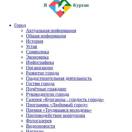
Я
Курган
Город
Актуальная информация
Общая информация
История
Устав
Символика
Экономика
Инфографика
Организации
Развитие города
Градостроительная деятельность
Гостям города
Почётные граждане
Руководители города
Галерея «Курганцы - гордость города»
Программа «Любимый город»
Премия «Трудящаяся молодежь»
Противодействие коррупции
Фотогалерея
Видеоновости
Награды