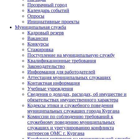
Прозрачный город
Календарь событий
Опросы
Инициативные проекты
Муниципальная служба
Кадровый резерв
Вакансии
Конкурсы
Стажировка
Поступление на муниципальную службу
Квалификационные требования
Законодательство
Информация для работодателей
Аттестация муниципальных служащих
Контактная информация
Учебные учреждения
Сведения о доходах, расходах, об имуществе и
обязательствах имущественного характера
Кодексы этики и служебного поведения
муниципальных служащих города Кургана
Комиссии по соблюдению требований к
служебному поведению муниципальных
служащих и урегулированию конфликта
интересов ОМС г. Кургана
Конфликт интересов на муниципальной службе