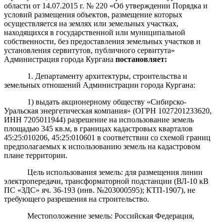
области от 14.07.2015 г. № 220 «Об утверждении Порядка и
условий размещения объектов, размещение которых
осуществляется на землях или земельных участках,
находящихся в государственной или муниципальной
собственности, без предоставления земельных участков и
установления сервитутов, публичного сервитута»
Администрация города Кургана
постановляет:
1. Департаменту архитектуры, строительства и
земельных отношений Администрации города Кургана:
1) выдать акционерному обществу «Сибирско-
Уральская энергетическая компания»
(ОГРН 1027201233620,
ИНН 7205011944) разрешение на использование земель
площадью 345 кв.м, в границах кадастровых кварталов
45:25:010206, 45:25:010601
в соответствии со схемой границ
предполагаемых к использованию земель на кадастровом
плане территории.
Цель использования земель: для размещения линии
электропередачи, трансформаторной подстанции (ВЛ-10 кВ
ПС «ЗДС» яч. 36-193 (инв. №203000595); КТП-1907), не
требующего разрешения на строительство.
Местоположение земель: Российская Федерация,