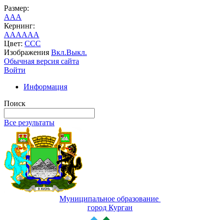
Размер:
A
A
A
Кернинг:
AA
AA
AA
Цвет:
C
C
C
Изображения
Вкл.
Выкл.
Обычная версия сайта
Войти
Информация
Поиск
Все результаты
Муниципальное образование
город Курган