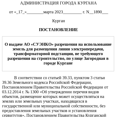
АДМИНИСТРАЦИЯ ГОРОДА КУРГАНА
от «_17_»________марта 2023_________ г. N__1890___
Курган
ПОСТАНОВЛЕНИЕ
О выдаче
АО «СУЭНКО
» разрешения на
использование
земель
для
размещения
лини
и
электропередачи
,
трансформаторной подстанции,
не требующе
го
разрешения на
строительство,
по
улице
Загородная
в
город
е
Курган
е
В соответствии со статьей 39.33, пунктом 3 статьи
39.36 Земельного кодекса Российской Федерации,
Постановлением Правительства Российской Федерации от
03.12.2014 г. № 1300 «Об утверждении перечня видов
объектов, размещение которых может осуществляться на
землях или земельных участках, находящихся в
государственной или муниципальной собственности, без
предоставления земельных участков и установления
сервитутов», Постановлением Правительства Курганской