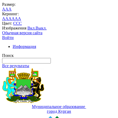
Размер:
A
A
A
Кернинг:
AA
AA
AA
Цвет:
C
C
C
Изображения
Вкл.
Выкл.
Обычная версия сайта
Войти
Информация
Поиск
Все результаты
Муниципальное образование
город Курган