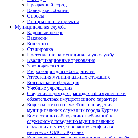
Прозрачный город
Календарь событий
Опросы
Инициативные проекты
Муниципальная служба
Кадровый резерв
Вакансии
Конкурсы
Стажировка
Поступление на муниципальную службу
Квалификационные требования
Законодательство
Информация для работодателей
Аттестация муниципальных служащих
Контактная информация
Учебные учреждения
Сведения о доходах, расходах, об имуществе и
обязательствах имущественного характера
Кодексы этики и служебного поведения
муниципальных служащих города Кургана
Комиссии по соблюдению требований к
служебному поведению муниципальных
служащих и урегулированию конфликта
интересов ОМС г. Кургана
Конфликт интересов на муниципальной службе