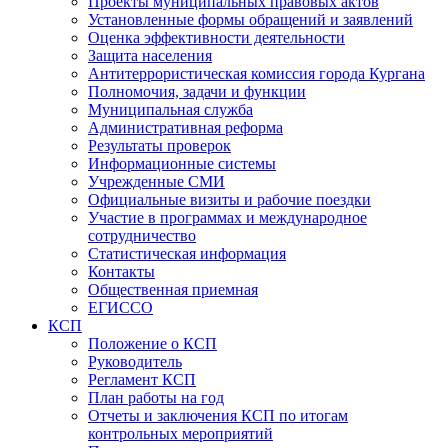
Проекты муниципальных правовых актов
Установленные формы обращений и заявлений
Оценка эффективности деятельности
Защита населения
Антитеррористическая комиссия города Кургана
Полномочия, задачи и функции
Муниципальная служба
Административная реформа
Результаты проверок
Информационные системы
Учрежденные СМИ
Официальные визиты и рабочие поездки
Участие в программах и международное
сотрудничество
Статистическая информация
Контакты
Общественная приемная
ЕГИССО
КСП
Положение о КСП
Руководитель
Регламент КСП
План работы на год
Отчеты и заключения КСП по итогам
контрольных мероприятий