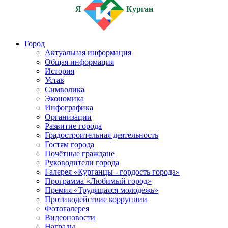
Я
Курган
Город
Актуальная информация
Общая информация
История
Устав
Символика
Экономика
Инфографика
Организации
Развитие города
Градостроительная деятельность
Гостям города
Почётные граждане
Руководители города
Галерея «Курганцы - гордость города»
Программа «Любимый город»
Премия «Трудящаяся молодежь»
Противодействие коррупции
Фотогалерея
Видеоновости
Награды