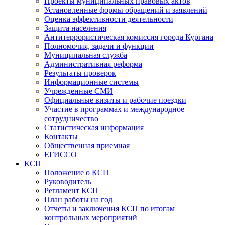
Проекты муниципальных правовых актов
Установленные формы обращений и заявлений
Оценка эффективности деятельности
Защита населения
Антитеррористическая комиссия города Кургана
Полномочия, задачи и функции
Муниципальная служба
Административная реформа
Результаты проверок
Информационные системы
Учрежденные СМИ
Официальные визиты и рабочие поездки
Участие в программах и международное
сотрудничество
Статистическая информация
Контакты
Общественная приемная
ЕГИССО
КСП
Положение о КСП
Руководитель
Регламент КСП
План работы на год
Отчеты и заключения КСП по итогам
контрольных мероприятий