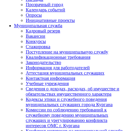
Прозрачный город
Календарь событий
Опросы
Инициативные проекты
Муниципальная служба
Кадровый резерв
Вакансии
Конкурсы
Стажировка
Поступление на муниципальную службу
Квалификационные требования
Законодательство
Информация для работодателей
Аттестация муниципальных служащих
Контактная информация
Учебные учреждения
Сведения о доходах, расходах, об имуществе и
обязательствах имущественного характера
Кодексы этики и служебного поведения
муниципальных служащих города Кургана
Комиссии по соблюдению требований к
служебному поведению муниципальных
служащих и урегулированию конфликта
интересов ОМС г. Кургана
Конфликт интересов на муниципальной службе