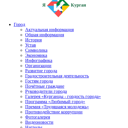
Я
Курган
Город
Актуальная информация
Общая информация
История
Устав
Символика
Экономика
Инфографика
Организации
Развитие города
Градостроительная деятельность
Гостям города
Почётные граждане
Руководители города
Галерея «Курганцы - гордость города»
Программа «Любимый город»
Премия «Трудящаяся молодежь»
Противодействие коррупции
Фотогалерея
Видеоновости
Награды