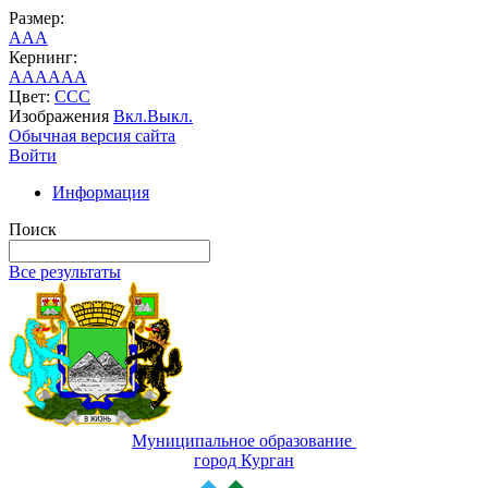
Размер:
A
A
A
Кернинг:
AA
AA
AA
Цвет:
C
C
C
Изображения
Вкл.
Выкл.
Обычная версия сайта
Войти
Информация
Поиск
Все результаты
Муниципальное образование
город Курган