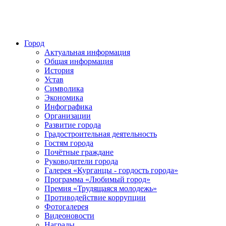
Город
Актуальная информация
Общая информация
История
Устав
Символика
Экономика
Инфографика
Организации
Развитие города
Градостроительная деятельность
Гостям города
Почётные граждане
Руководители города
Галерея «Курганцы - гордость города»
Программа «Любимый город»
Премия «Трудящаяся молодежь»
Противодействие коррупции
Фотогалерея
Видеоновости
Награды