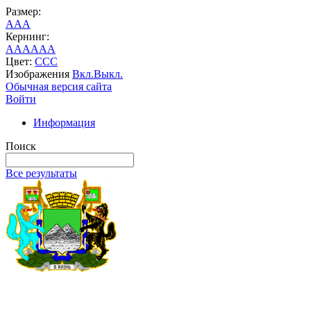
Размер:
A
A
A
Кернинг:
AA
AA
AA
Цвет:
C
C
C
Изображения
Вкл.
Выкл.
Обычная версия сайта
Войти
Информация
Поиск
Все результаты