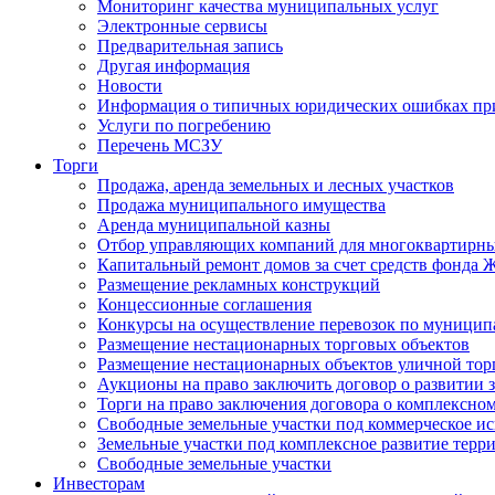
Мониторинг качества муниципальных услуг
Электронные сервисы
Предварительная запись
Другая информация
Новости
Информация о типичных юридических ошибках при
Услуги по погребению
Перечень МСЗУ
Торги
Продажа, аренда земельных и лесных участков
Продажа муниципального имущества
Аренда муниципальной казны
Отбор управляющих компаний для многоквартирн
Капитальный ремонт домов за счет средств фонда
Размещение рекламных конструкций
Концессионные соглашения
Конкурсы на осуществление перевозок по муници
Размещение нестационарных торговых объектов
Размещение нестационарных объектов уличной тор
Аукционы на право заключить договор о развитии 
Торги на право заключения договора о комплексно
Свободные земельные участки под коммерческое и
Земельные участки под комплексное развитие терр
Свободные земельные участки
Инвесторам