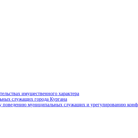
ательствах имущественного характера
ьных служащих города Кургана
у поведению муниципальных служащих и урегулированию конфл