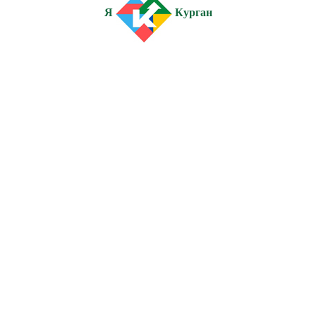
Я
Курган