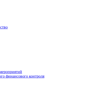
ество
 мероприятий
го финансового контроля