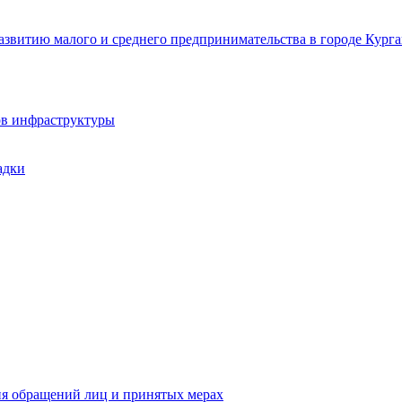
звитию малого и среднего предпринимательства в городе Курга
ов инфраструктуры
адки
ия обращений лиц и принятых мерах