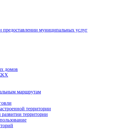
 предоставлении муниципальных услуг
ых домов
 ЖКХ
пальным маршрутам
говли
застроенной территории
м развитии территории
спользование
иторий