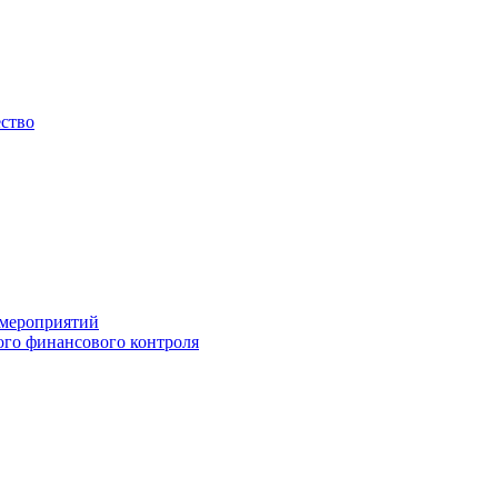
ество
 мероприятий
го финансового контроля