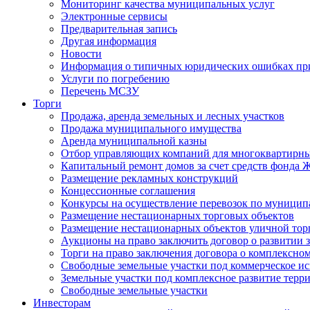
Мониторинг качества муниципальных услуг
Электронные сервисы
Предварительная запись
Другая информация
Новости
Информация о типичных юридических ошибках при
Услуги по погребению
Перечень МСЗУ
Торги
Продажа, аренда земельных и лесных участков
Продажа муниципального имущества
Аренда муниципальной казны
Отбор управляющих компаний для многоквартирн
Капитальный ремонт домов за счет средств фонда
Размещение рекламных конструкций
Концессионные соглашения
Конкурсы на осуществление перевозок по муници
Размещение нестационарных торговых объектов
Размещение нестационарных объектов уличной тор
Аукционы на право заключить договор о развитии 
Торги на право заключения договора о комплексно
Свободные земельные участки под коммерческое и
Земельные участки под комплексное развитие терр
Свободные земельные участки
Инвесторам