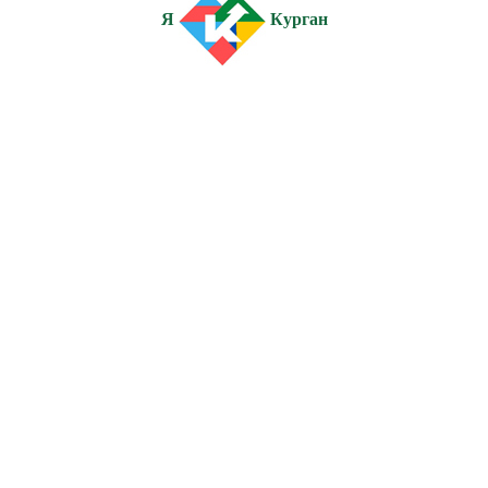
Я
Курган