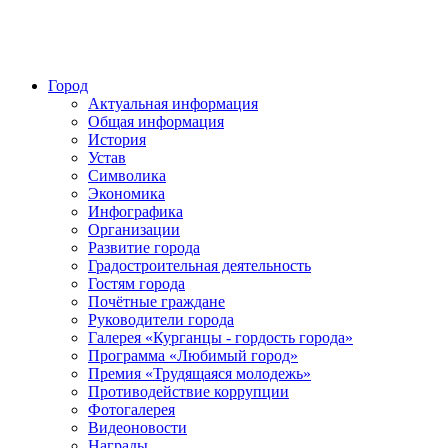
Город
Актуальная информация
Общая информация
История
Устав
Символика
Экономика
Инфографика
Организации
Развитие города
Градостроительная деятельность
Гостям города
Почётные граждане
Руководители города
Галерея «Курганцы - гордость города»
Программа «Любимый город»
Премия «Трудящаяся молодежь»
Противодействие коррупции
Фотогалерея
Видеоновости
Награды