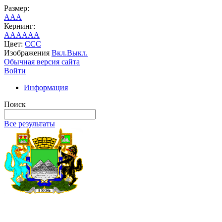
Размер:
A
A
A
Кернинг:
AA
AA
AA
Цвет:
C
C
C
Изображения
Вкл.
Выкл.
Обычная версия сайта
Войти
Информация
Поиск
Все результаты