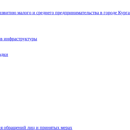
звитию малого и среднего предпринимательства в городе Курга
ов инфраструктуры
адки
ия обращений лиц и принятых мерах