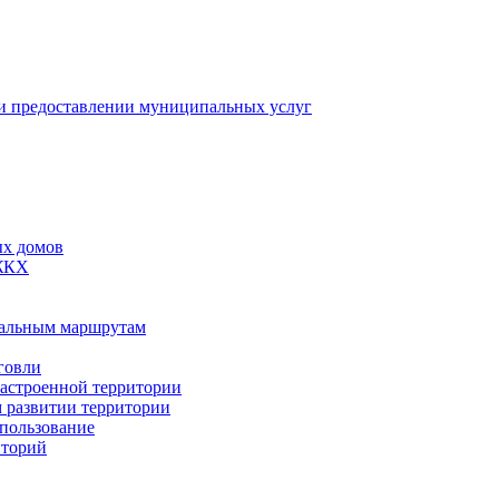
 предоставлении муниципальных услуг
ых домов
 ЖКХ
пальным маршрутам
говли
застроенной территории
м развитии территории
спользование
иторий