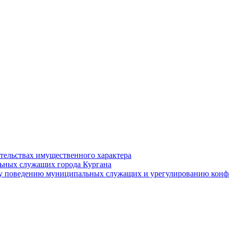
ательствах имущественного характера
ьных служащих города Кургана
у поведению муниципальных служащих и урегулированию конфл