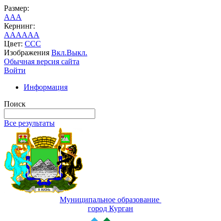
Размер:
A
A
A
Кернинг:
AA
AA
AA
Цвет:
C
C
C
Изображения
Вкл.
Выкл.
Обычная версия сайта
Войти
Информация
Поиск
Все результаты
Муниципальное образование
город Курган