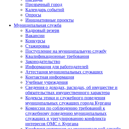
Прозрачный город
Календарь событий
Опросы
Инициативные проекты
Муниципальная служба
Кадровый резерв
Вакансии
Конкурсы
Стажировка
Поступление на муниципальную службу
Квалификационные требования
Законодательство
Информация для работодателей
Аттестация муниципальных служащих
Контактная информация
Учебные учреждения
Сведения о доходах, расходах, об имуществе и
обязательствах имущественного характера
Кодексы этики и служебного поведения
муниципальных служащих города Кургана
Комиссии по соблюдению требований к
служебному поведению муниципальных
служащих и урегулированию конфликта
интересов ОМС г. Кургана
Конфликт интересов на муниципальной службе