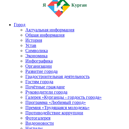
Я
Курган
Город
Актуальная информация
Общая информация
История
Устав
Символика
Экономика
Инфографика
Организации
Развитие города
Градостроительная деятельность
Гостям города
Почётные граждане
Руководители города
Галерея «Курганцы - гордость города»
Программа «Любимый город»
Премия «Трудящаяся молодежь»
Противодействие коррупции
Фотогалерея
Видеоновости
Награды