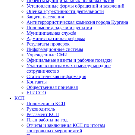
Проекты муниципальных правовых актов
Установленные формы обращений и заявлений
Оценка эффективности деятельности
Защита населения
Антитеррористическая комиссия города Кургана
Полномочия, задачи и функции
Муниципальная служба
Административная реформа
Результаты проверок
Информационные системы
Учрежденные СМИ
Официальные визиты и рабочие поездки
Участие в программах и международное
сотрудничество
Статистическая информация
Контакты
Общественная приемная
ЕГИССО
КСП
Положение о КСП
Руководитель
Регламент КСП
План работы на год
Отчеты и заключения КСП по итогам
контрольных мероприятий