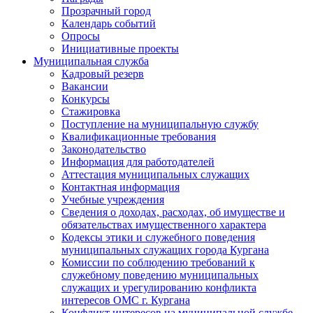
Прозрачный город
Календарь событий
Опросы
Инициативные проекты
Муниципальная служба
Кадровый резерв
Вакансии
Конкурсы
Стажировка
Поступление на муниципальную службу
Квалификационные требования
Законодательство
Информация для работодателей
Аттестация муниципальных служащих
Контактная информация
Учебные учреждения
Сведения о доходах, расходах, об имуществе и
обязательствах имущественного характера
Кодексы этики и служебного поведения
муниципальных служащих города Кургана
Комиссии по соблюдению требований к
служебному поведению муниципальных
служащих и урегулированию конфликта
интересов ОМС г. Кургана
Конфликт интересов на муниципальной службе