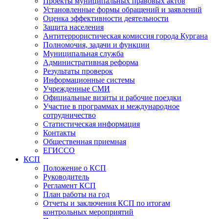
Проекты муниципальных правовых актов
Установленные формы обращений и заявлений
Оценка эффективности деятельности
Защита населения
Антитеррористическая комиссия города Кургана
Полномочия, задачи и функции
Муниципальная служба
Административная реформа
Результаты проверок
Информационные системы
Учрежденные СМИ
Официальные визиты и рабочие поездки
Участие в программах и международное
сотрудничество
Статистическая информация
Контакты
Общественная приемная
ЕГИССО
КСП
Положение о КСП
Руководитель
Регламент КСП
План работы на год
Отчеты и заключения КСП по итогам
контрольных мероприятий