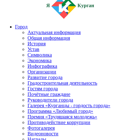
Я
Курган
Город
Актуальная информация
Общая информация
История
Устав
Символика
Экономика
Инфографика
Организации
Развитие города
Градостроительная деятельность
Гостям города
Почётные граждане
Руководители города
Галерея «Курганцы - гордость города»
Программа «Любимый город»
Премия «Трудящаяся молодежь»
Противодействие коррупции
Фотогалерея
Видеоновости
Награды