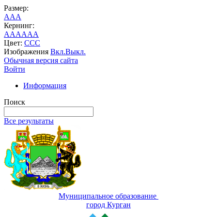
Размер:
A
A
A
Кернинг:
AA
AA
AA
Цвет:
C
C
C
Изображения
Вкл.
Выкл.
Обычная версия сайта
Войти
Информация
Поиск
Все результаты
Муниципальное образование
город Курган