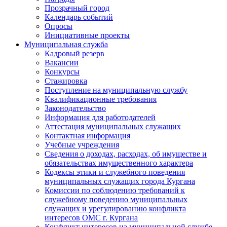
Прозрачный город
Календарь событий
Опросы
Инициативные проекты
Муниципальная служба
Кадровый резерв
Вакансии
Конкурсы
Стажировка
Поступление на муниципальную службу
Квалификационные требования
Законодательство
Информация для работодателей
Аттестация муниципальных служащих
Контактная информация
Учебные учреждения
Сведения о доходах, расходах, об имуществе и
обязательствах имущественного характера
Кодексы этики и служебного поведения
муниципальных служащих города Кургана
Комиссии по соблюдению требований к
служебному поведению муниципальных
служащих и урегулированию конфликта
интересов ОМС г. Кургана
Конфликт интересов на муниципальной службе