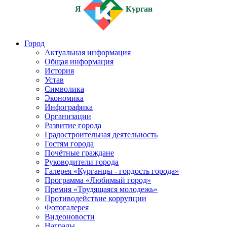
Я
Курган
Город
Актуальная информация
Общая информация
История
Устав
Символика
Экономика
Инфографика
Организации
Развитие города
Градостроительная деятельность
Гостям города
Почётные граждане
Руководители города
Галерея «Курганцы - гордость города»
Программа «Любимый город»
Премия «Трудящаяся молодежь»
Противодействие коррупции
Фотогалерея
Видеоновости
Награды