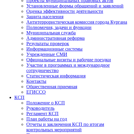
Проекты муниципальных правовых актов
Установленные формы обращений и заявлений
Оценка эффективности деятельности
Защита населения
Антитеррористическая комиссия города Кургана
Полномочия, задачи и функции
Муниципальная служба
Административная реформа
Результаты проверок
Информационные системы
Учрежденные СМИ
Официальные визиты и рабочие поездки
Участие в программах и международное
сотрудничество
Статистическая информация
Контакты
Общественная приемная
ЕГИССО
КСП
Положение о КСП
Руководитель
Регламент КСП
План работы на год
Отчеты и заключения КСП по итогам
контрольных мероприятий