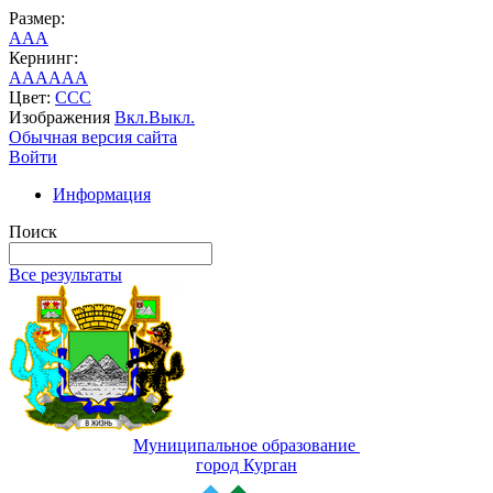
Размер:
A
A
A
Кернинг:
AA
AA
AA
Цвет:
C
C
C
Изображения
Вкл.
Выкл.
Обычная версия сайта
Войти
Информация
Поиск
Все результаты
Муниципальное образование
город Курган